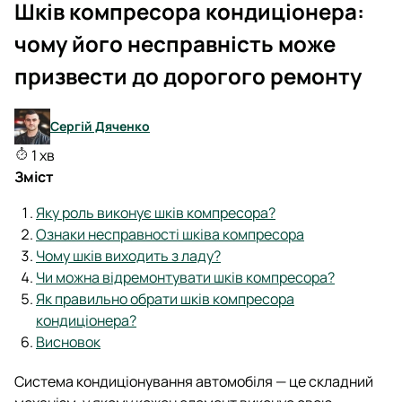
Шків компресора кондиціонера:
чому його несправність може
призвести до дорогого ремонту
Сергій Дяченко
1 хв
Зміст
Яку роль виконує шків компресора?
Ознаки несправності шківа компресора
Чому шків виходить з ладу?
Чи можна відремонтувати шків компресора?
Як правильно обрати шків компресора
кондиціонера?
Висновок
Система кондиціонування автомобіля — це складний