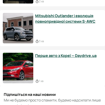
2 хв
Mitsubishi Outlander і еволюція
повнопривідної системи S-AWC
3 хв
Перше авто з Кореї — Daydrive.ua
1 хв
Підпишіться на наші новини
Ми не будемо просто спамити, будемо надсилати лише