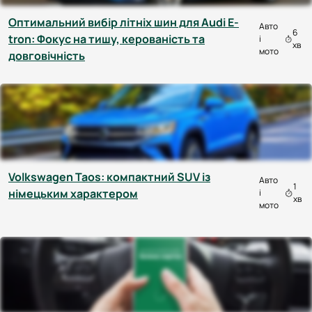
Оптимальний вибір літніх шин для Audi E-
Авто
6
tron: Фокус на тишу, керованість та
і
хв
мото
довговічність
Volkswagen Taos: компактний SUV із
Авто
1
німецьким характером
і
хв
мото