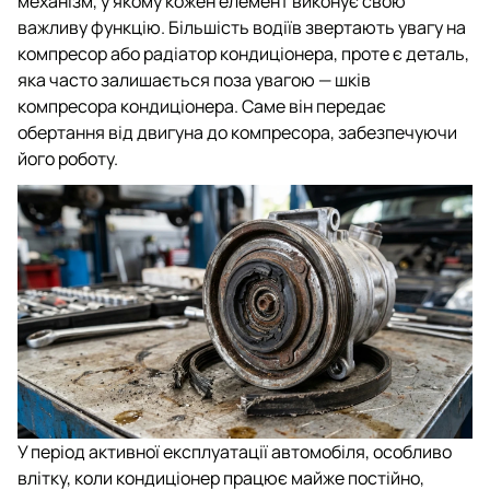
механізм, у якому кожен елемент виконує свою
важливу функцію. Більшість водіїв звертають увагу на
компресор або радіатор кондиціонера, проте є деталь,
яка часто залишається поза увагою — шків
компресора кондиціонера. Саме він передає
обертання від двигуна до компресора, забезпечуючи
його роботу.
У період активної експлуатації автомобіля, особливо
влітку, коли кондиціонер працює майже постійно,