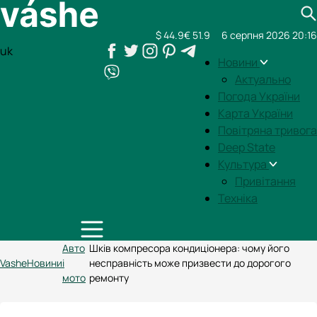
$ 44.9
€ 51.9
6 серпня 2026 20:16
uk
Новини
Актуально
Погода України
Карта України
Повітряна тривога
Deep State
Культура
Привітання
Техніка
Авто
Шків компресора кондиціонера: чому його
Vashe
Новини
і
несправність може призвести до дорогого
мото
ремонту