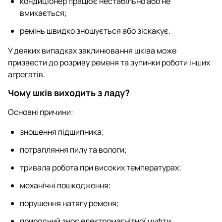
кондиціонер працює нестабільно або не
вмикається;
ремінь швидко зношується або зіскакує.
У деяких випадках заклинювання шківа може
призвести до розриву ременя та зупинки роботи інших
агрегатів.
Чому шків виходить з ладу?
Основні причини:
зношення підшипника;
потрапляння пилу та вологи;
тривала робота при високих температурах;
механічні пошкодження;
порушення натягу ременя;
природний знос електромагнітної муфти.