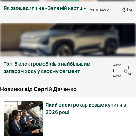
Як заощадити на «Зеленій картці»
Авто і мото
1 хв
Топ-5 електромобілів з найбільшим
Авто
1
запасом ходу у своєму сегмент
і
хв
мото
Новинки від Сергій Дяченко
Який електрокар краще купити в
2026 році