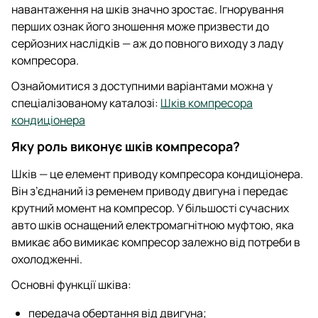
навантаження на шків значно зростає. Ігнорування
перших ознак його зношення може призвести до
серйозних наслідків — аж до повного виходу з ладу
компресора.
Ознайомитися з доступними варіантами можна у
спеціалізованому каталозі:
Шків компресора
кондиціонера
Яку роль виконує шків компресора?
Шків — це елемент приводу компресора кондиціонера.
Він з’єднаний із ременем приводу двигуна і передає
крутний момент на компресор. У більшості сучасних
авто шків оснащений електромагнітною муфтою, яка
вмикає або вимикає компресор залежно від потреби в
охолодженні.
Основні функції шківа:
передача обертання від двигуна;