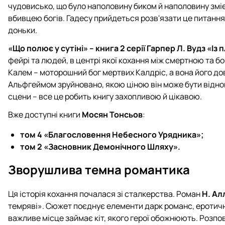
чудовисько, що було наполовину биком й наполовину змі
вбивцею богів. Гадесу прийдеться розв'язати це питанн
доньки.
«Що полює у сутіні» – книга 2 серії Гарпер Л. Вудз «Із п
фейрі та людей, в центрі якої кохання між смертною та бо
Калем – моторошний бог мертвих Калдріс, а вона його до
Альфгеймом зруйновано, якою ціною він може бути відно
сцени – все це робить книгу захопливою й цікавою.
Вже доступні книги
Мосян Тонсьов
:
том 4 «Благословення Небесного Урядника»;
том 2 «Засновник Демонічного Шляху».
Зворушлива темна романтика
Ця історія кохання почалася зі сталкерства. Роман
Н. Ал
темряві». Сюжет поєднує елементи дарк романс, еротично
важливе місце займає кіт, якого герої обожнюють. Розпов