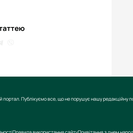
статтею
 портал. Публікуємо все, що не порушує нашу редакційну по
йності
Правила використання сайту
Привітання з днем наро