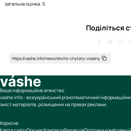
загальна оцінка:
5
Поділіться 
https://vashe.info/news/shcho-chytaty-voseny
Ваше інформаційне агенство
vashe.info - всеукраїнський різнотематичний інформаційний
зміст матеріалів, розміщених на правах реклами.
Корисне
Карта сайту
Про нас
Контакти
Редакція
Політика конфіденці