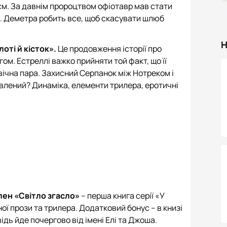
єм. За давнім пророцтвом офіотавр мав стати
я. Деметра робить все, щоб скасувати шлюб
Н
лоті й кісток».
Це продовження історії про
гом. Естреллі важко прийняти той факт, що її
вічна пара. Захисний Серпанок між Нотреком і
влений? Динаміка, елементи трилера, еротичні
лен «Світло згасло»
– перша книга серії «У
ї прози та трилера. Додатковий бонус – в книзі
ідь йде почергово від імені Елі та Джоша.