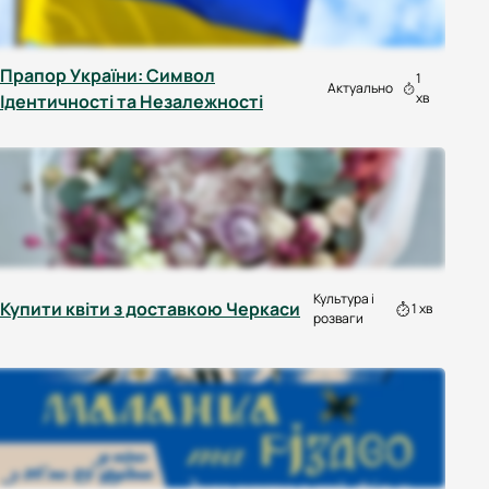
Прапор України: Символ
1
Актуально
хв
Ідентичності та Незалежності
Культура і
Купити квіти з доставкою Черкаси
1 хв
розваги