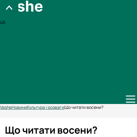
uk
Vashe
Новини
Культура і розваги
Що читати восени?
Що читати восени?