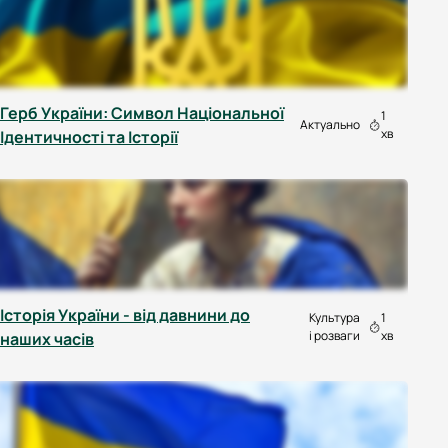
Герб України: Символ Національної
1
Актуально
хв
Ідентичності та Історії
Історія України - від давнини до
Культура
1
і розваги
хв
наших часів