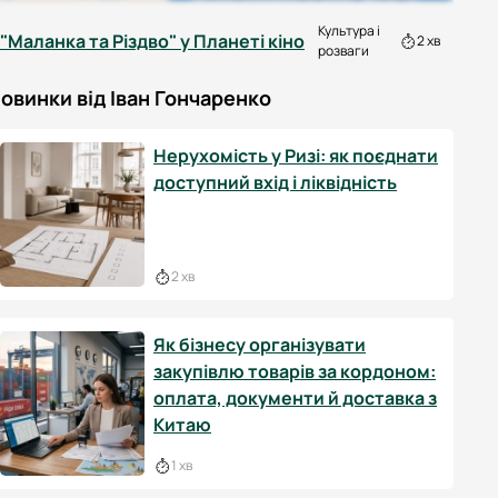
Культура і
"Маланка та Різдво" у Планеті кіно
2 хв
розваги
овинки від Іван Гончаренко
Нерухомість у Ризі: як поєднати
доступний вхід і ліквідність
2 хв
Як бізнесу організувати
закупівлю товарів за кордоном:
оплата, документи й доставка з
Китаю
1 хв