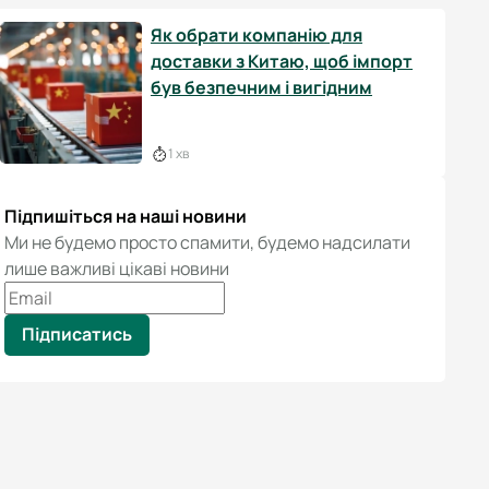
Як обрати компанію для
доставки з Китаю, щоб імпорт
був безпечним і вигідним
1 хв
Підпишіться на наші новини
Ми не будемо просто спамити, будемо надсилати
лише важливі цікаві новини
Підписатись