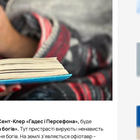
Сент-Клер «Гадес і Персефона»,
буде
 богів».
Тут пристрасті вирують
:
ненависть
 богів. На землі з’являється офіотавр –