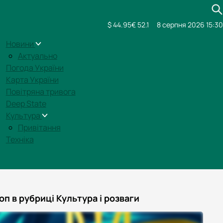
$ 44.95
€ 52.1
8 серпня 2026 15:30
Новини
Актуально
Погода України
Карта України
Повітряна тривога
Deep State
Культура
Привітання
Техніка
оп в рубриці Культура і розваги