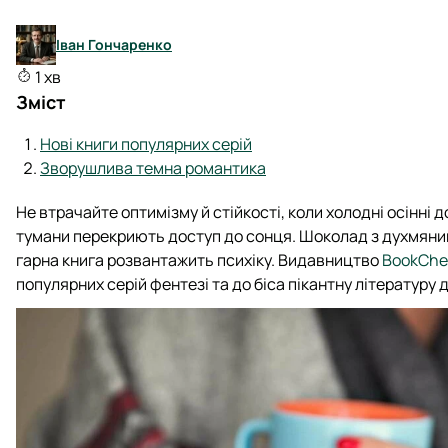
Іван Гончаренко
1 хв
Зміст
Нові книги популярних серій
Зворушлива темна романтика
Не втрачайте оптимізму й стійкості, коли холодні осінні д
тумани перекриють доступ до сонця. Шоколад з духмяним
гарна книга розвантажить психіку. Видавництво
BookChe
популярних серій фентезі та до біса пікантну літературу 