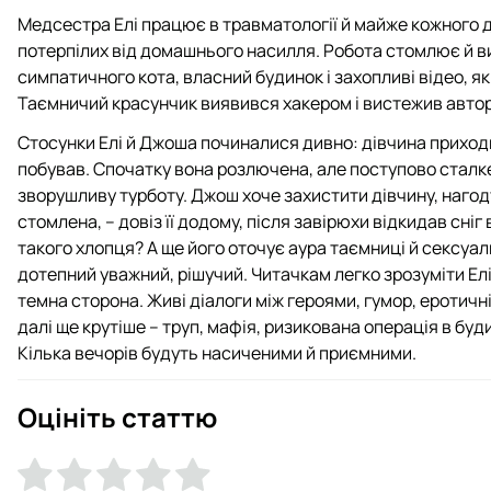
Медсестра Елі працює в травматології й майже кожного 
потерпілих від домашнього насилля. Робота стомлює й в
симпатичного кота, власний будинок і захопливі відео, як
Таємничий красунчик виявився хакером і вистежив автор
Стосунки Елі й Джоша починалися дивно: дівчина приходи
побував. Спочатку вона розлючена, але поступово сталк
зворушливу турботу. Джош хоче захистити дівчину, нагодува
стомлена, – довіз її додому, після завірюхи відкидав сніг 
такого хлопця? А ще його оточує аура таємниці й сексуаль
дотепний уважний, рішучий. Читачкам легко зрозуміти Елі
темна сторона. Живі діалоги між героями, гумор, еротичні
далі ще крутіше – труп, мафія, ризикована операція в буд
Кілька вечорів будуть насиченими й приємними.
Оцініть статтю