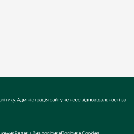
літику. Адміністрація сайту не несе відповідальності за
дження
Редакційна політика
Політика Cookies