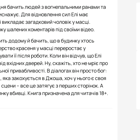
дня бачить людей з вогнепальними ранами та
иснажує. Для відновлення сил Елі має
і викладає загадковий чоловік у масці.
ку шалених коментарів під своїми відео.
ть додому й бачить, що в будинку хтось
ерство красеня у масці переростає у
ти її після роботи. Коли він відчув, що Елі
від вхідних дверей. Ну, скажіть, хто не мріє про
ної привабливості. В діалогах він просто бог:
, яка закохується в Джоша, хоч у нього є своя
 сцени – все це затягує з перших сторінок. А
инку вбивці. Книга призначена для читачів 18+.