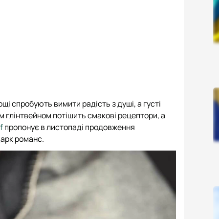
ощі спробують вимити радість з душі, а густі
 глінтвейном потішить смакові рецептори, а
f
пропонує в листопаді продовження
дарк романс.