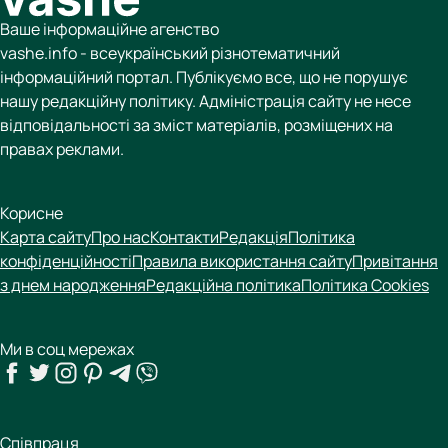
Ваше інформаційне агенство
vashe.info - всеукраїнський різнотематичний
інформаційний портал. Публікуємо все, що не порушує
нашу редакційну політику. Адміністрація сайту не несе
відповідальності за зміст матеріалів, розміщених на
правах реклами.
Корисне
Карта сайту
Про нас
Контакти
Редакція
Політика
конфіденційності
Правила використання сайту
Привітання
з днем народження
Редакційна політика
Політика Cookies
Ми в соц мережах
Співпраця