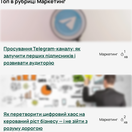
Топ в рубриці Маркетинг
Просування Telegram-каналу: як
1
Маркетинг
залучити перших підписників і
хв
розвивати аудиторію
Як перетворити цифровий хаос на
2
Маркетинг
керований ріст бізнесу — і не зійти з
хв
розуму дорогою