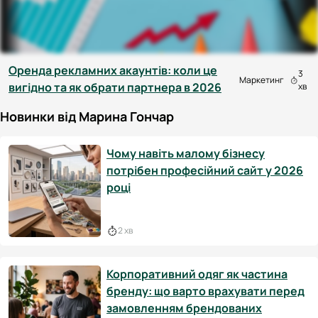
Оренда рекламних акаунтів: коли це
3
Маркетинг
вигідно та як обрати партнера в 2026
хв
Новинки від Марина Гончар
Чому навіть малому бізнесу
потрібен професійний сайт у 2026
році
2 хв
Корпоративний одяг як частина
бренду: що варто врахувати перед
замовленням брендованих