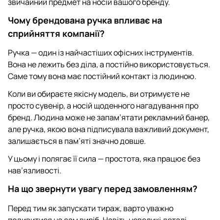
звичайний предмет на носій вашого бренду.
Чому брендована ручка впливає на
сприйняття компанії?
Ручка — один із найчастіших офісних інструментів.
Вона не лежить без діла, а постійно використовується.
Саме тому вона має постійний контакт із людиною.
Коли ви обираєте якісну модель, ви отримуєте не
просто сувенір, а носій щоденного нагадування про
бренд. Людина може не запам’ятати рекламний банер,
але ручка, якою вона підписувала важливий документ,
залишається в пам’яті значно довше.
У цьому і полягає її сила — простота, яка працює без
нав’язливості.
На що звернути увагу перед замовленням?
Перед тим як запускати тираж, варто уважно
подивитися на сам виріб. Навіть невеликі деталі