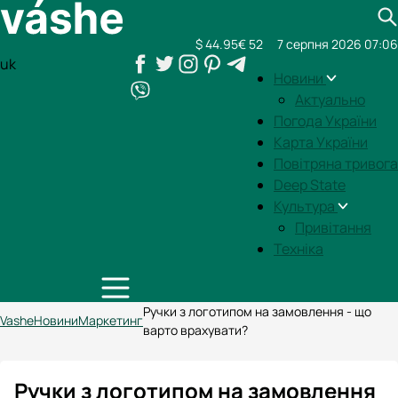
$ 44.95
€ 52
7 серпня 2026 07:06
uk
Новини
Актуально
Погода України
Карта України
Повітряна тривога
Deep State
Культура
Привітання
Техніка
Ручки з логотипом на замовлення - що
Vashe
Новини
Маркетинг
варто врахувати?
Ручки з логотипом на замовлення