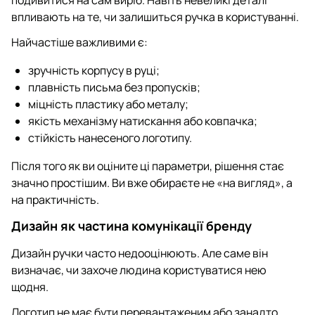
впливають на те, чи залишиться ручка в користуванні.
Найчастіше важливими є:
зручність корпусу в руці;
плавність письма без пропусків;
міцність пластику або металу;
якість механізму натискання або ковпачка;
стійкість нанесеного логотипу.
Після того як ви оціните ці параметри, рішення стає
значно простішим. Ви вже обираєте не «на вигляд», а
на практичність.
Дизайн як частина комунікації бренду
Дизайн ручки часто недооцінюють. Але саме він
визначає, чи захоче людина користуватися нею
щодня.
Логотип не має бути перевантаженим або занадто