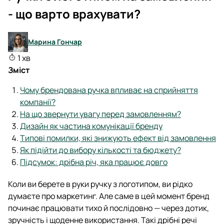
- що варто врахувати?
Марина Гончар
1 хв
Зміст
Чому брендована ручка впливає на сприйняття
компанії?
На що звернути увагу перед замовленням?
Дизайн як частина комунікації бренду
Типові помилки, які знижують ефект від замовлення
Як підійти до вибору кількості та бюджету?
Підсумок: дрібна річ, яка працює довго
Коли ви берете в руки ручку з логотипом, ви рідко
думаєте про маркетинг. Але саме в цей момент бренд
починає працювати тихо й послідовно — через дотик,
зручність і щоденне використання. Такі дрібні речі