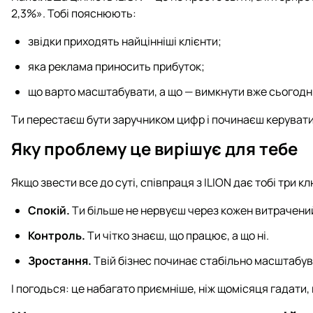
2,3%». Тобі пояснюють:
звідки приходять найцінніші клієнти;
яка реклама приносить прибуток;
що варто масштабувати, а що — вимкнути вже сьогодні
Ти перестаєш бути заручником цифр і починаєш керуват
Яку проблему це вирішує для тебе
Якщо звести все до суті, співпраця з ILION дає тобі три кл
Спокій.
Ти більше не нервуєш через кожен витрачени
Контроль.
Ти чітко знаєш, що працює, а що ні.
Зростання.
Твій бізнес починає стабільно масштабув
І погодься: це набагато приємніше, ніж щомісяця гадати, 