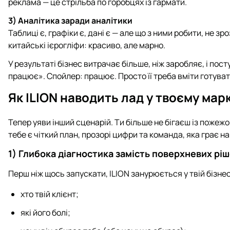
реклама — це стрільба по горобцях із гармати.
3) Аналітика заради аналітики
Таблиці є, графіки є, дані є — але що з ними робити, не зр
китайські ієрогліфи: красиво, але марно.
У результаті бізнес витрачає більше, ніж заробляє, і пос
працює». Спойлер: працює. Просто її треба вміти готуват
Як ILION наводить лад у твоєму мар
Тепер уяви інший сценарій. Ти більше не бігаєш із поже
тебе є чіткий план, прозорі цифри та команда, яка грає н
1) Глибока діагностика замість поверхневих рі
Перш ніж щось запускати, ILION занурюється у твій бізнес
хто твій клієнт;
які його болі;