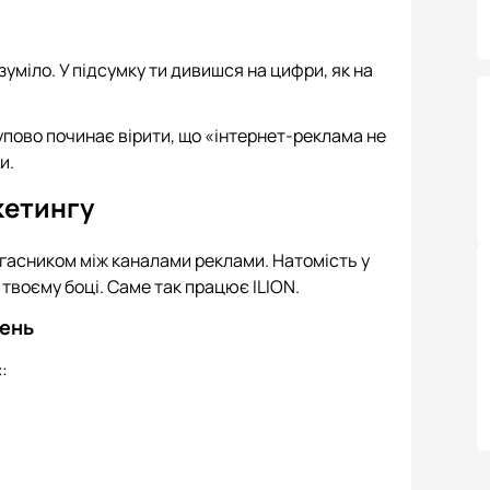
озуміло. У підсумку ти дивишся на цифри, як на
тупово починає вірити, що «інтернет-реклама не
и.
кетингу
жогасником між каналами реклами. Натомість у
а твоєму боці. Саме так працює ILION.
шень
: