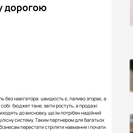
му дорогою
ь без навігатора: швидкість є, паливо згорає, а
 собі: бюджет тане, звіти ростуть, а продажі
иходять до висновку, що їм потрібен надійний
цілісну систему. Таким партнером для багатьох
бізнесам перестати стріляти навмання і почати