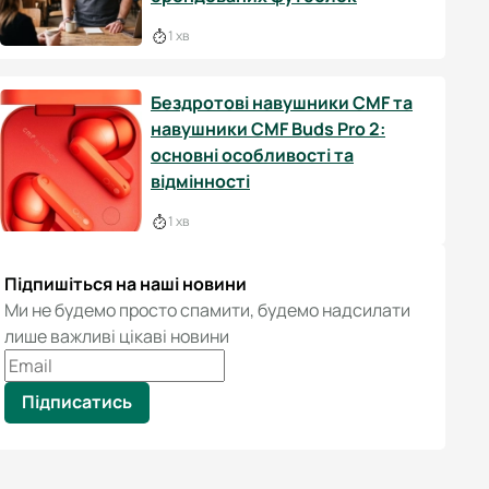
1 хв
Бездротові навушники CMF та
навушники CMF Buds Pro 2:
основні особливості та
відмінності
1 хв
Підпишіться на наші новини
Ми не будемо просто спамити, будемо надсилати
лише важливі цікаві новини
Підписатись