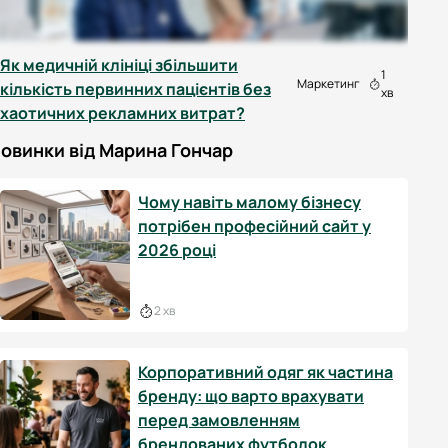
Як медичній клініці збільшити
1
Маркетинг
кількість первинних пацієнтів без
хв
хаотичних рекламних витрат?
овинки від Марина Гончар
Чому навіть малому бізнесу
потрібен професійний сайт у
2026 році
2 хв
Корпоративний одяг як частина
бренду: що варто врахувати
перед замовленням
брендованих футболок