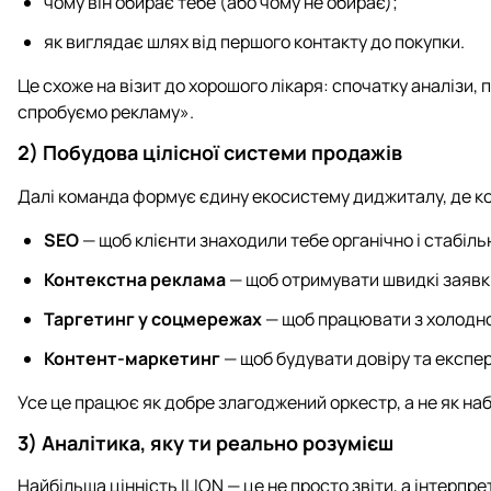
чому він обирає тебе (або чому не обирає);
як виглядає шлях від першого контакту до покупки.
Це схоже на візит до хорошого лікаря: спочатку аналізи,
спробуємо рекламу».
2) Побудова цілісної системи продажів
Далі команда формує єдину екосистему диджиталу, де к
SEO
— щоб клієнти знаходили тебе органічно і стабіль
Контекстна реклама
— щоб отримувати швидкі заявк
Таргетинг у соцмережах
— щоб працювати з холодн
Контент-маркетинг
— щоб будувати довіру та експер
Усе це працює як добре злагоджений оркестр, а не як наб
3) Аналітика, яку ти реально розумієш
Найбільша цінність ILION — це не просто звіти, а інтерпр