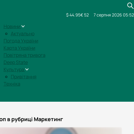
$ 44.95
€ 52
7 серпня 2026 05:52
Новини
Актуально
Погода України
Карта України
Повітряна тривога
Deep State
Культура
Привітання
Техніка
оп в рубриці Маркетинг