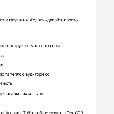
 потім лікування. Жодних «давайте просто
ожен інструмент має свою роль:
но;
и;
ою та теплою аудиторією;
тність.
ір випадкових солістів.
етація даних. Тобто тобі не кажуть: «Ось CTR