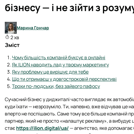
бізнесу — і не зійти з розу
Марина Гончар
2 хв
Зміст
Чому більшість компаній буксує в онлайні
Як ILION наводить лад у твоєму маркетингу
Яку проблему це вирішує для тебе
Що ти отримаєш у довгостроковій перспективі
Трохи по-людськи, без зайвого пафосу
Сучасний бізнес у диджиталі часто виглядає як автомобіл
куди їхати — незрозуміло. Ти, напевно, вже відчував це на
вперто не поспішають. Саме тому все більше компаній пр
партнер, який не просто «налаштує рекламу», а вибудує 
стає
https://ilion.digital/ua/
— агентство, яке допомагає 