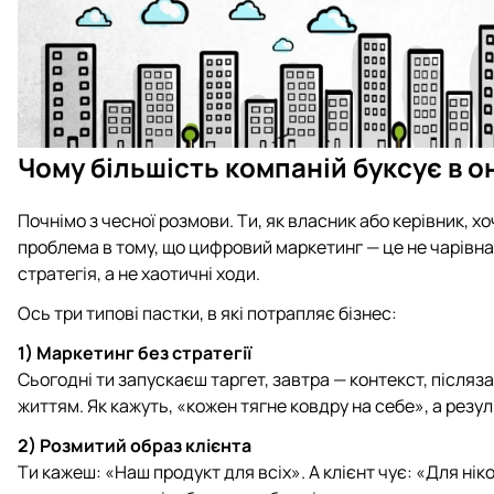
Чому більшість компаній буксує в о
Почнімо з чесної розмови. Ти, як власник або керівник, хо
проблема в тому, що цифровий маркетинг — це не чарівна
стратегія, а не хаотичні ходи.
Ось три типові пастки, в які потрапляє бізнес:
1) Маркетинг без стратегії
Сьогодні ти запускаєш таргет, завтра — контекст, після
життям. Як кажуть, «кожен тягне ковдру на себе», а резул
2) Розмитий образ клієнта
Ти кажеш: «Наш продукт для всіх». А клієнт чує: «Для нік