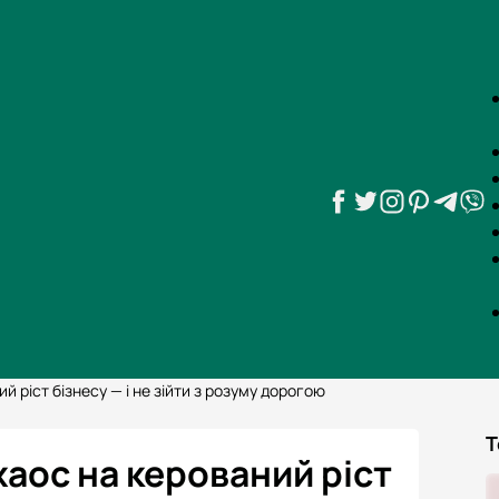
 ріст бізнесу — і не зійти з розуму дорогою
Т
аос на керований ріст