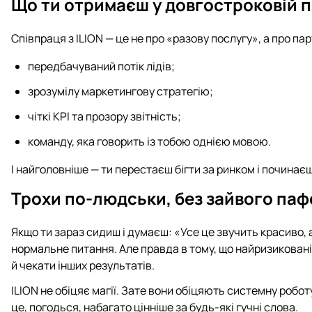
Що ти отримаєш у довгостроковій 
Співпраця з ILION — це не про «разову послугу», а про па
передбачуваний потік лідів;
зрозумілу маркетингову стратегію;
чіткі KPI та прозору звітність;
команду, яка говорить із тобою однією мовою.
І найголовніше — ти перестаєш бігти за ринком і починає
Трохи по-людськи, без зайвого паф
Якщо ти зараз сидиш і думаєш: «Усе це звучить красиво, 
нормальне питання. Але правда в тому, що найризикован
й чекати інших результатів.
ILION не обіцяє магії. Зате вони обіцяють системну роботу,
це, погодься, набагато цінніше за будь-які гучні слова.