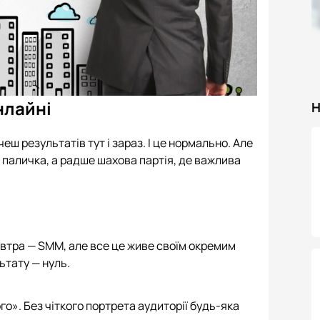
нлайні
Н
чеш результатів тут і зараз. І це нормально. Але
 паличка, а радше шахова партія, де важлива
завтра — SMM, але все це живе своїм окремим
ьтату — нуль.
ого». Без чіткого портрета аудиторії будь-яка