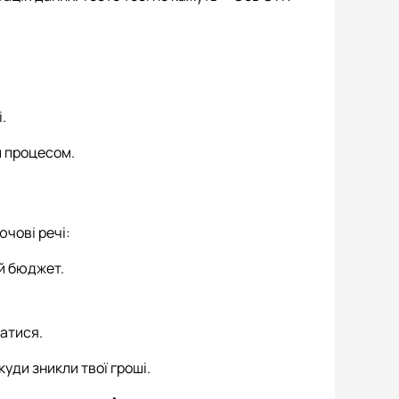
.
и процесом.
ючові речі:
й бюджет.
атися.
куди зникли твої гроші.