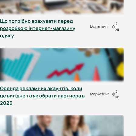
Що потрібно врахувати перед
2
Маркетинг
розробкою інтернет-магазину
хв
одягу
Оренда рекламних акаунтів: коли
3
Маркетинг
це вигідно та як обрати партнера в
хв
2026