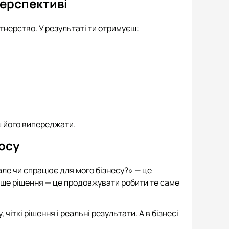
перспективі
ртнерство. У результаті ти отримуєш:
ш його випереджати.
осу
але чи спрацює для мого бізнесу?» — це
іше рішення — це продовжувати робити те саме
 чіткі рішення і реальні результати. А в бізнесі