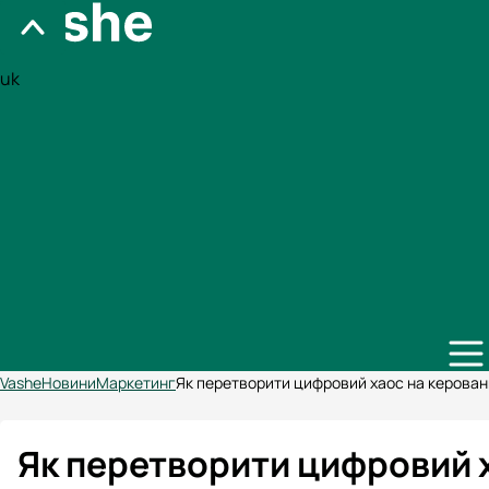
uk
Vashe
Новини
Маркетинг
Як перетворити цифровий хаос на керований
Як перетворити цифровий х