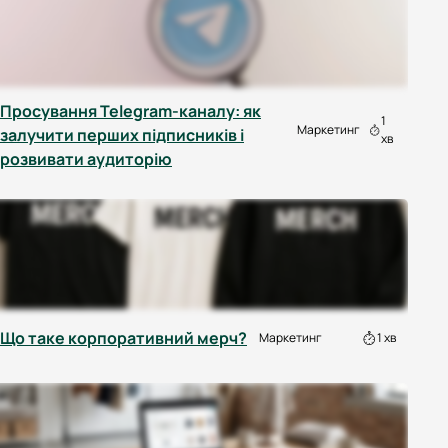
Просування Telegram-каналу: як
1
Маркетинг
залучити перших підписників і
хв
розвивати аудиторію
Що таке корпоративний мерч?
Маркетинг
1 хв