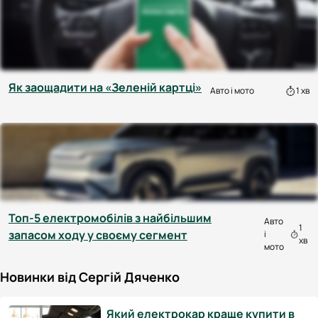
Як заощадити на «Зеленій картці»
Авто і мото
1 хв
Топ-5 електромобілів з найбільшим
Авто
1
запасом ходу у своєму сегмент
і
хв
мото
Новинки від Сергій Дяченко
Який електрокар краще купити в