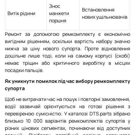
Знос
Встановлення
Витік рідини
манжети
нових ущільнювачів
поршня
Ремонт за допомогою ремкомплекту є економічно
вигідним рішенням, оскільки вартість набору значно
нижча за ціну нового супорта. Проте відновлення
доцільне лише тоді, коли на самому корпусі (скобі)
немає тріщин або критичного виробітку в місцях
посадки пальців.
Як уникнути помилок під час вибору ремкомплекту
супорта
Щоб не витрачати час на пошук і повторні замовлення,
водії зазвичай орієнтуються на готові рішення з
перевіреною сумісністю. У каталозі DTS.parts зібрано
близько 10 000 варіантів ремкомплектів супортів у
різних цінових сегментах, починаючи від доступних