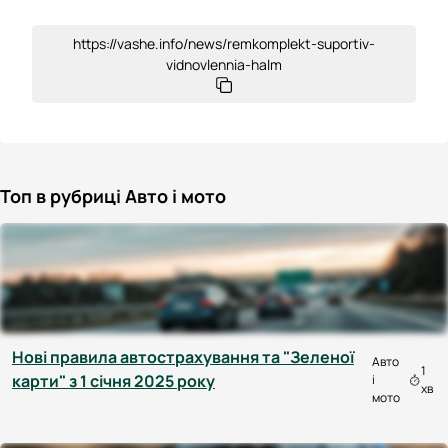
https://vashe.info/news/remkomplekt-suportiv-
vidnovlennia-halm
Топ в рубриці Авто і мото
Нові правила автострахування та "Зеленої
Авто
1
карти" з 1 січня 2025 року
і
хв
мото