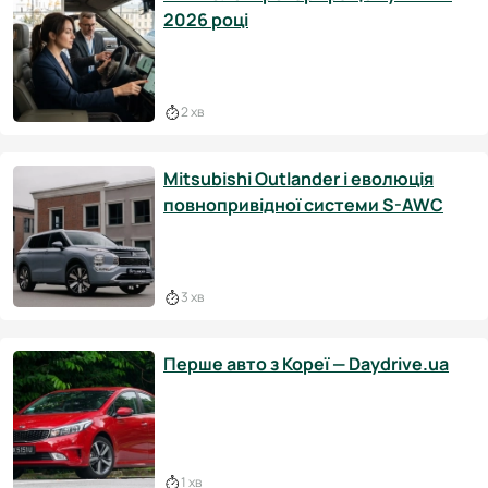
2026 році
2 хв
Mitsubishi Outlander і еволюція
повнопривідної системи S-AWC
3 хв
Перше авто з Кореї — Daydrive.ua
1 хв