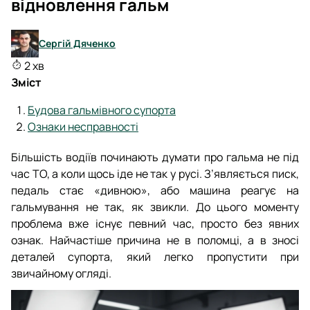
відновлення гальм
Сергій Дяченко
2 хв
Зміст
Будова гальмівного супорта
Ознаки несправності
Більшість водіїв починають думати про гальма не під
час ТО, а коли щось іде не так у русі. З’являється писк,
педаль стає «дивною», або машина реагує на
гальмування не так, як звикли. До цього моменту
проблема вже існує певний час, просто без явних
ознак. Найчастіше причина не в поломці, а в зносі
деталей супорта, який легко пропустити при
звичайному огляді.