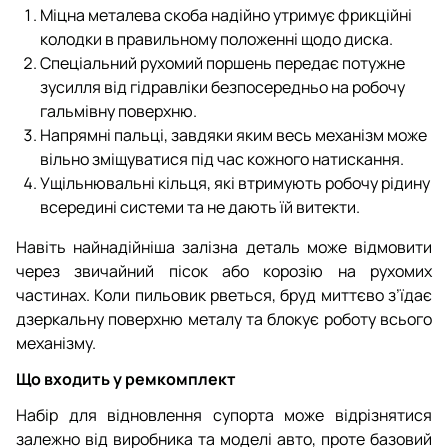
Міцна металева скоба надійно утримує фрикційні
колодки в правильному положенні щодо диска.
Спеціальний рухомий поршень передає потужне
зусилля від гідравліки безпосередньо на робочу
гальмівну поверхню.
Напрямні пальці, завдяки яким весь механізм може
вільно зміщуватися під час кожного натискання.
Ущільнювальні кільця, які втримують робочу рідину
всередині системи та не дають їй витекти.
Навіть найнадійніша залізна деталь може відмовити
через звичайний пісок або корозію на рухомих
частинах. Коли пильовик рветься, бруд миттєво з’їдає
дзеркальну поверхню металу та блокує роботу всього
механізму.
Що входить у ремкомплект
Набір для відновлення супорта може відрізнятися
залежно від виробника та моделі авто, проте базовий