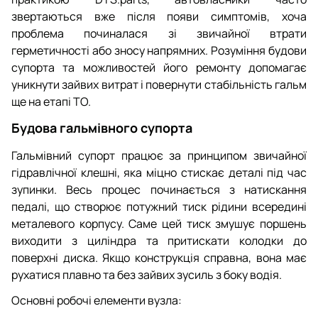
звертаються вже після появи симптомів, хоча
проблема починалася зі звичайної втрати
герметичності або зносу напрямних. Розуміння будови
супорта та можливостей його ремонту допомагає
уникнути зайвих витрат і повернути стабільність гальм
ще на етапі ТО.
Будова гальмівного супорта
Гальмівний супорт працює за принципом звичайної
гідравлічної клешні, яка міцно стискає деталі під час
зупинки. Весь процес починається з натискання
педалі, що створює потужний тиск рідини всередині
металевого корпусу. Саме цей тиск змушує поршень
виходити з циліндра та притискати колодки до
поверхні диска. Якщо конструкція справна, вона має
рухатися плавно та без зайвих зусиль з боку водія.
Основні робочі елементи вузла: