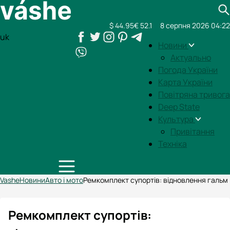
$ 44.95
€ 52.1
8 серпня 2026 04:22
uk
Новини
Актуально
Погода України
Карта України
Повітряна тривога
Deep State
Культура
Привітання
Техніка
Vashe
Новини
Авто і мото
Ремкомплект супортів: відновлення гальм
Ремкомплект супортів: