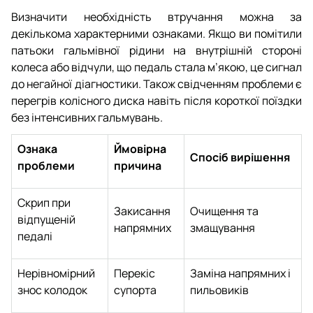
Визначити необхідність втручання можна за
декількома характерними ознаками. Якщо ви помітили
патьоки гальмівної рідини на внутрішній стороні
колеса або відчули, що педаль стала м’якою, це сигнал
до негайної діагностики. Також свідченням проблеми є
перегрів колісного диска навіть після короткої поїздки
без інтенсивних гальмувань.
Ознака
Ймовірна
Спосіб вирішення
проблеми
причина
Скрип при
Закисання
Очищення та
відпущеній
напрямних
змащування
педалі
Нерівномірний
Перекіс
Заміна напрямних і
знос колодок
супорта
пильовиків