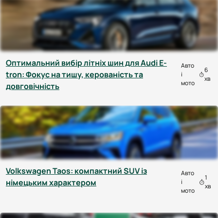
Оптимальний вибір літніх шин для Audi E-
Авто
6
tron: Фокус на тишу, керованість та
і
хв
мото
довговічність
Volkswagen Taos: компактний SUV із
Авто
1
німецьким характером
і
хв
мото