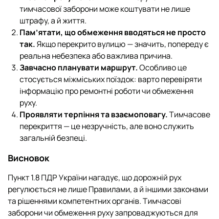
тимчасової заборони може коштувати не лише
штрафу, а й життя.
Пам’ятати, що обмеження вводяться не просто
так.
Якщо перекрито вулицю — значить, попереду є
реальна небезпека або важлива причина.
Завчасно планувати маршрут.
Особливо це
стосується міжміських поїздок: варто перевіряти
інформацію про ремонтні роботи чи обмеження
руху.
Проявляти терпіння та взаємоповагу.
Тимчасове
перекриття — це незручність, але воно служить
загальній безпеці.
Висновок
Пункт 1.8 ПДР України нагадує, що дорожній рух
регулюється не лише Правилами, а й іншими законами
та рішеннями компетентних органів. Тимчасові
заборони чи обмеження руху запроваджуються для