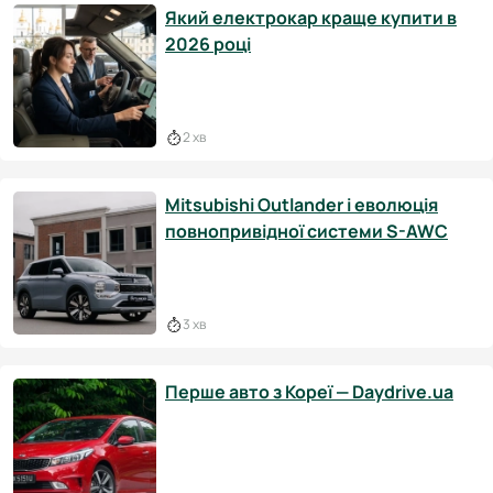
Який електрокар краще купити в
2026 році
2 хв
Mitsubishi Outlander і еволюція
повнопривідної системи S-AWC
3 хв
Перше авто з Кореї — Daydrive.ua