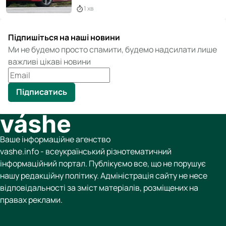
1 хв
Підпишіться на наші новини
Ми не будемо просто спамити, будемо надсилати лише
важливі цікаві новини
Підписатись
Ваше інформаційне агенство
vashe.info - всеукраїнський різнотематичний
інформаційний портал. Публікуємо все, що не порушує
нашу редакційну політику. Адміністрація сайту не несе
відповідальності за зміст матеріалів, розміщених на
правах реклами.