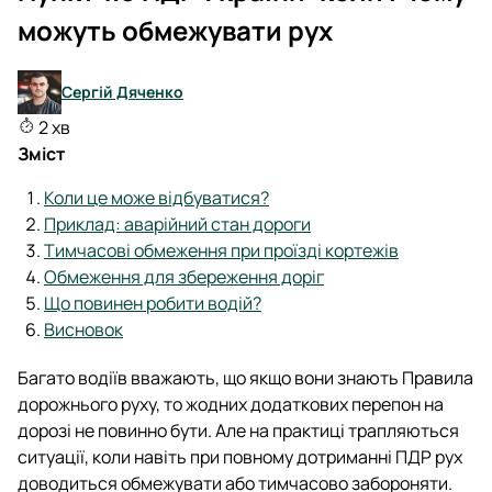
можуть обмежувати рух
Сергій Дяченко
2 хв
Зміст
Коли це може відбуватися?
Приклад: аварійний стан дороги
Тимчасові обмеження при проїзді кортежів
Обмеження для збереження доріг
Що повинен робити водій?
Висновок
Багато водіїв вважають, що якщо вони знають Правила
дорожнього руху, то жодних додаткових перепон на
дорозі не повинно бути. Але на практиці трапляються
ситуації, коли навіть при повному дотриманні ПДР рух
доводиться обмежувати або тимчасово забороняти.