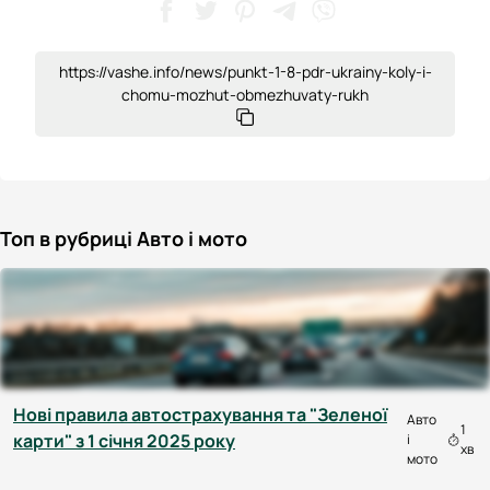
https://vashe.info/news/punkt-1-8-pdr-ukrainy-koly-i-
chomu-mozhut-obmezhuvaty-rukh
Топ в рубриці Авто і мото
Нові правила автострахування та "Зеленої
Авто
1
карти" з 1 січня 2025 року
і
хв
мото