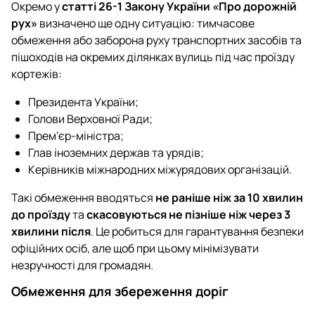
Окремо у
статті 26-1 Закону України «Про дорожній
рух»
визначено ще одну ситуацію: тимчасове
обмеження або заборона руху транспортних засобів та
пішоходів на окремих ділянках вулиць під час проїзду
кортежів:
Президента України;
Голови Верховної Ради;
Прем’єр-міністра;
Глав іноземних держав та урядів;
Керівників міжнародних міжурядових організацій.
Такі обмеження вводяться
не раніше ніж за 10 хвилин
до проїзду
та
скасовуються не пізніше ніж через 3
хвилини після
. Це робиться для гарантування безпеки
офіційних осіб, але щоб при цьому мінімізувати
незручності для громадян.
Обмеження для збереження доріг