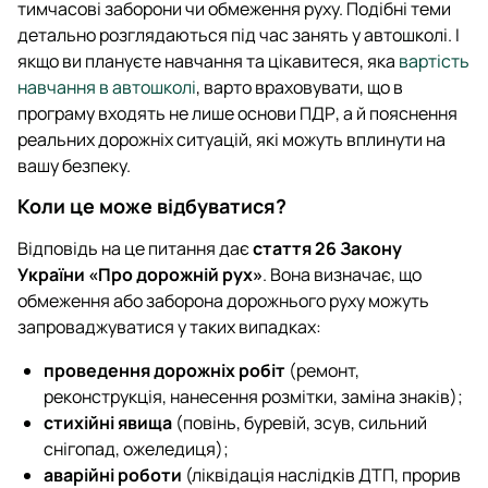
тимчасові заборони чи обмеження руху. Подібні теми
детально розглядаються під час занять у автошколі. І
якщо ви плануєте навчання та цікавитеся, яка
вартість
навчання в автошколі
, варто враховувати, що в
програму входять не лише основи ПДР, а й пояснення
реальних дорожніх ситуацій, які можуть вплинути на
вашу безпеку.
Коли це може відбуватися?
Відповідь на це питання дає
стаття 26 Закону
України «Про дорожній рух»
. Вона визначає, що
обмеження або заборона дорожнього руху можуть
запроваджуватися у таких випадках:
проведення дорожніх робіт
(ремонт,
реконструкція, нанесення розмітки, заміна знаків);
стихійні явища
(повінь, буревій, зсув, сильний
снігопад, ожеледиця);
аварійні роботи
(ліквідація наслідків ДТП, прорив