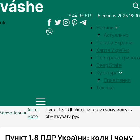
$ 44.9
€ 51.9
6 серпня 2026 18:00
uk
Новини
Актуально
Погода України
Карта України
Повітряна тривога
Deep State
Культура
Привітання
Техніка
Авто і
Пункт 1.8 ПДР України: коли і чому можуть
Vashe
Новини
мото
обмежувати рух
Пункт 1.8 ПДР України: коли і чому