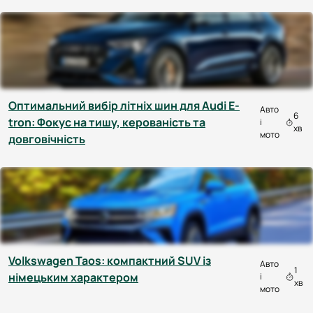
Оптимальний вибір літніх шин для Audi E-
Авто
6
tron: Фокус на тишу, керованість та
і
хв
мото
довговічність
Volkswagen Taos: компактний SUV із
Авто
1
німецьким характером
і
хв
мото