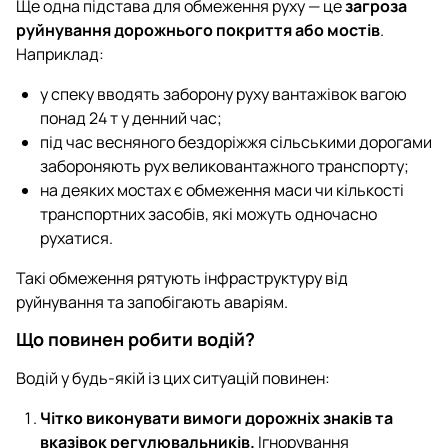
Ще одна підстава для обмеження руху — це
загроза
руйнування дорожнього покриття або мостів
.
Наприклад:
у спеку вводять заборону руху вантажівок вагою
понад 24 т у денний час;
під час весняного бездоріжжя сільськими дорогами
забороняють рух великовантажного транспорту;
на деяких мостах є обмеження маси чи кількості
транспортних засобів, які можуть одночасно
рухатися.
Такі обмеження рятують інфраструктуру від
руйнування та запобігають аваріям.
Що повинен робити водій?
Водій у будь-якій із цих ситуацій повинен:
Чітко виконувати вимоги дорожніх знаків та
вказівок регулювальників.
Ігнорування