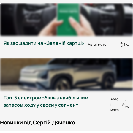
Як заощадити на «Зеленій картці»
Авто і мото
1 хв
Топ-5 електромобілів з найбільшим
Авто
1
запасом ходу у своєму сегмент
і
хв
мото
Новинки від Сергій Дяченко