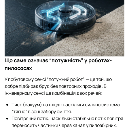
Що саме означає “потужність” у роботах-
пилососах
У побутовому сенсі “потужний робот” — це той, що
добре підбирає бруд без повторних проходів. В
інженерному сенсі це комбінація двох речей:
Тиск (вакуум) на вході: наскільки сильно система
“тягне” в зоні забору сміття.
Повітряний потік: наскільки стабільно потік повітря
переносить частинки через канал у пилозбірник.