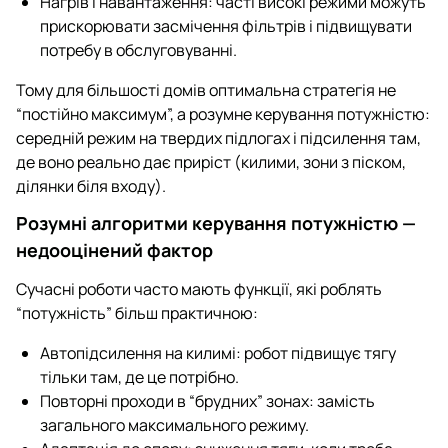
Нагрів і навантаження: часті високі режими можуть
прискорювати засмічення фільтрів і підвищувати
потребу в обслуговуванні.
Тому для більшості домів оптимальна стратегія не
“постійно максимум”, а розумне керування потужністю:
середній режим на твердих підлогах і підсилення там,
де воно реально дає приріст (килими, зони з піском,
ділянки біля входу).
Розумні алгоритми керування потужністю —
недооцінений фактор
Сучасні роботи часто мають функції, які роблять
“потужність” більш практичною:
Автопідсилення на килимі: робот підвищує тягу
тільки там, де це потрібно.
Повторні проходи в “брудних” зонах: замість
загального максимального режиму.