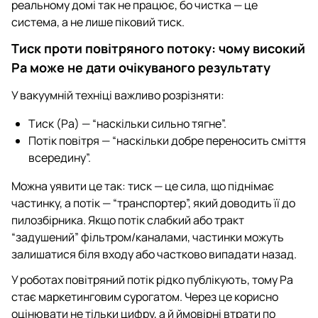
реальному домі так не працює, бо чистка — це
система, а не лише піковий тиск.
Тиск проти повітряного потоку: чому високий
Pa може не дати очікуваного результату
У вакуумній техніці важливо розрізняти:
Тиск (Pa) — “наскільки сильно тягне”.
Потік повітря — “наскільки добре переносить сміття
всередину”.
Можна уявити це так: тиск — це сила, що піднімає
частинку, а потік — “транспортер”, який доводить її до
пилозбірника. Якщо потік слабкий або тракт
“задушений” фільтром/каналами, частинки можуть
залишатися біля входу або частково випадати назад.
У роботах повітряний потік рідко публікують, тому Pa
стає маркетинговим сурогатом. Через це корисно
оцінювати не тільки цифру, а й ймовірні втрати по