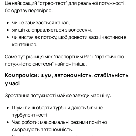
Це найкращий “стрес-тест” для реальної потужності,
бо одразу перевіряє:
чи не забивається канал,
як щітка справляється з волоссям,
чи вистачає потоку, щоб донести важкі частинки в
контейнер.
Саме тут різниця між “паспортним Pa” і “практичною
потужністю системи” найпомітніша.
Компроміси: шум, автономність, стабільність
у часі
Зростання потужності майже завжди має ціну:
Шум: вищі оберти турбіни дають більше
турбулентності.
Час роботи: максимальні режими помітно
скорочують автономність.