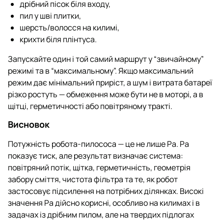
дрібний пісок біля входу,
пил у шві плитки,
шерсть/волосся на килимі,
крихти біля плінтуса.
Запускайте один і той самий маршрут у “звичайному”
режимі та в “максимальному”. Якщо максимальний
режим дає мінімальний приріст, а шум і витрата батареї
різко ростуть — обмеження може бути не в моторі, а в
щітці, герметичності або повітряному тракті.
Висновок
Потужність робота-пилососа — це не лише Pa. Pa
показує тиск, але результат визначає система:
повітряний потік, щітка, герметичність, геометрія
забору сміття, чистота фільтра та те, як робот
застосовує підсилення на потрібних ділянках. Високі
значення Pa дійсно корисні, особливо на килимах і в
задачах із дрібним пилом, але на твердих підлогах