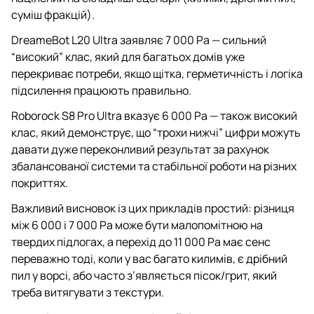
суміш фракцій).
DreameBot L20 Ultra заявляє 7 000 Pa — сильний
“високий” клас, який для багатьох домів уже
перекриває потреби, якщо щітка, герметичність і логіка
підсилення працюють правильно.
Roborock S8 Pro Ultra вказує 6 000 Pa — також високий
клас, який демонструє, що “трохи нижчі” цифри можуть
давати дуже переконливий результат за рахунок
збалансованої системи та стабільної роботи на різних
покриттях.
Важливий висновок із цих прикладів простий: різниця
між 6 000 і 7 000 Pa може бути малопомітною на
твердих підлогах, а перехід до 11 000 Pa має сенс
переважно тоді, коли у вас багато килимів, є дрібний
пил у ворсі, або часто з’являється пісок/грит, який
треба витягувати з текстури.