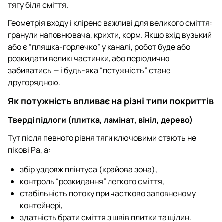
тягу біля сміття.
Геометрія входу і кліренс важливі для великого сміття:
гранули наповнювача, крихти, корм. Якщо вхід вузький
або є “пляшка-горлечко” у каналі, робот буде або
розкидати великі частинки, або періодично
забиватись — і будь-яка “потужність” стане
другорядною.
Як потужність впливає на різні типи покриттів
Тверді підлоги (плитка, ламінат, вініл, дерево)
Тут після певного рівня тяги ключовими стають не
пікові Pa, а:
збір уздовж плінтуса (крайова зона),
контроль “розкидання” легкого сміття,
стабільність потоку при частково заповненому
контейнері,
здатність брати сміття з швів плитки та щілин.