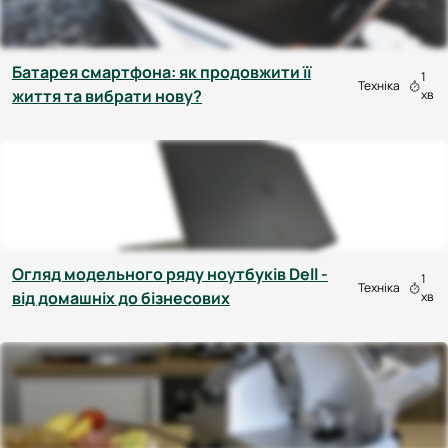
Батарея смартфона: як продовжити її
1
Техніка
життя та вибрати нову?
хв
Огляд модельного ряду ноутбуків Dell -
1
Техніка
від домашніх до бізнесових
хв