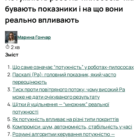
бувають показники і на що вони
реально впливають
Марина Гончар
2 хв
Зміст
Що саме означає “потужність” у роботах-пилососах
Паскалі (Pa): головний показник, який часто
переоцінюють
Тиск проти повітряного потоку: чому високий Pa
може не дати очікуваного результату
Щітки й ущільнення — “множник” реальної
потужності
Як потужність впливає на різні типи покриттів
Компроміси: шум, автономність, стабільність у часі
Розумні алгоритми керування потужністю —