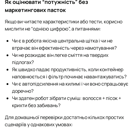
Як оцінювати “потужність” без
маркетингових пасток
Якщо ви читаєте характеристики або тести, корисно
мислити не “однією цифрою”, а питаннями:
Чи є в робота якісна центральна щітка і чи не
втрачає він ефективність через намотування?
Чи не розкидає він легке сміття на твердих
підлогах?
Як швидко падає продуктивність, коли контейнер
наповнюється і фільтр починає навантажуватись?
Чи є автопідсилення на килимі і чи воно спрацьовує
доречно?
Чи здатен робот зібрати суміш: волосся + пісок +
крихти без забивань?
Для домашньої перевірки достатньо кількох простих
сценаріїв у однакових умовах: