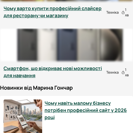
Чому варто купити професійний слайсер
1
Техніка
для ресторану чи магазину
хв
Смартфон, що відкриває нові можливості
1
Техніка
для навчання
хв
Новинки від Марина Гончар
Чому навіть малому бізнесу
потрібен професійний сайт у 2026
році