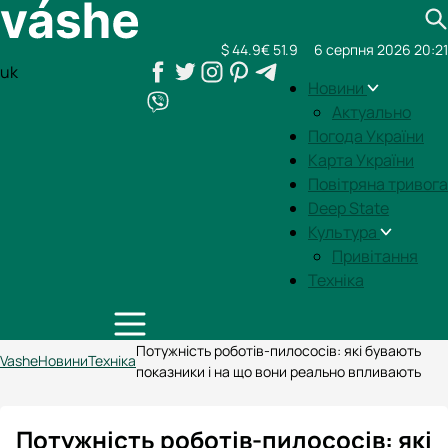
$ 44.9
€ 51.9
6 серпня 2026 20:21
uk
Новини
Актуально
Погода України
Карта України
Повітряна тривога
Deep State
Культура
Привітання
Техніка
Потужність роботів-пилососів: які бувають
Vashe
Новини
Техніка
показники і на що вони реально впливають
Потужність роботів-пилососів: які