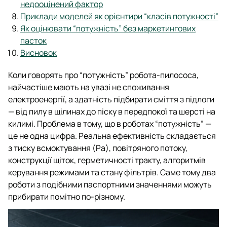
недооцінений фактор
Приклади моделей як орієнтири “класів потужності”
Як оцінювати “потужність” без маркетингових
пасток
Висновок
Коли говорять про “потужність” робота-пилососа,
найчастіше мають на увазі не споживання
електроенергії, а здатність підбирати сміття з підлоги
— від пилу в щілинах до піску в передпокої та шерсті на
килимі. Проблема в тому, що в роботах “потужність” —
це не одна цифра. Реальна ефективність складається
з тиску всмоктування (Pa), повітряного потоку,
конструкції щіток, герметичності тракту, алгоритмів
керування режимами та стану фільтрів. Саме тому два
роботи з подібними паспортними значеннями можуть
прибирати помітно по-різному.