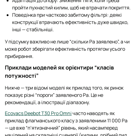
Адаптація до опору: зниження тяги, коли треба
пройти пухнастий килим, щоб не втрачати покриття.
Поведінка при частково забитому фільтрі: деякі
конструкції втрачають ефективність дуже швидко,
інші — стабільніші.
У підсумку важливо не лише “скільки Pa заявлено”, а чи
може робот зберігати ефективність протягом усього
прибирання.
Приклади моделей як орієнтири “класів
потужності”
Нижче — три відомі моделі як приклад того, як ринок
показує різні “пороги” заявленого Pa. Це не
рекомендації, а ілюстрації діапазону.
Ecovacs Deebot T30 Pro Omni
часто наводять як
приклад флагманського класу з заявленими 11 000 Pa
— це вже “п’ятизначний” рівень, який насамперед
націлений на складніші сценарії (килими, дрібний пил,