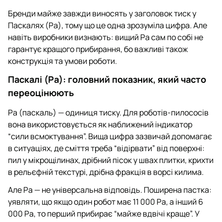
Бренди майже завжди виносять у заголовок тиск у
Паскалях (Pa), тому що це одна зрозуміла цифра. Але
навіть виробники визнають: вищий Pa сам по собі не
гарантує кращого прибирання, бо важливі також
конструкція та умови роботи.
Паскалі (Pa): головний показник, який часто
переоцінюють
Pa (паскаль) — одиниця тиску. Для роботів-пилососів
вона використовується як наближений індикатор
“сили всмоктування”. Вища цифра зазвичай допомагає
в ситуаціях, де сміття треба “відірвати” від поверхні:
пил у мікрощілинах, дрібний пісок у швах плитки, крихти
в рельєфній текстурі, дрібна фракція в ворсі килима.
Але Pa — не універсальна відповідь. Поширена пастка:
уявляти, що якщо один робот має 11 000 Pa, а інший 6
000 Pa, то перший прибирає “майже вдвічі краще”. У