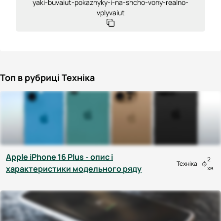
yaki-buvaiut-pokaznyky-i-na-shcho-vony-realno-
vplyvaiut
Топ в рубриці Техніка
Apple iPhone 16 Plus - опис і
2
Техніка
характеристики модельного ряду
хв