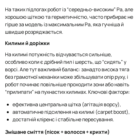
На таких підлогах робот із “середньо-високим” Pa, але
хорошою щіткою та герметичністю, часто прибирає не
гірше за модель із максимальним Pa, яка гучніша й
швидше розряджається.
Килими й доріжки
На килимі потужність відчувається сильніше,
особливо коли є дрібний пил і шерсть, що “сидять” у
ворсі. Але тут важливий баланс: занадто висока тяга
без грамотної механіки може збільшувати опір руху, і
робот починає повільніше проходити зони або навіть
“прилипати” на пухнастих килимах. Ключові фактори:
ефективна центральна щітка (агітація ворсу),
автоматичне підсилення на килимі (carpet boost),
достатній кліренс і стабільне пересування.
Змішане сміття (пісок + волосся + крихти)