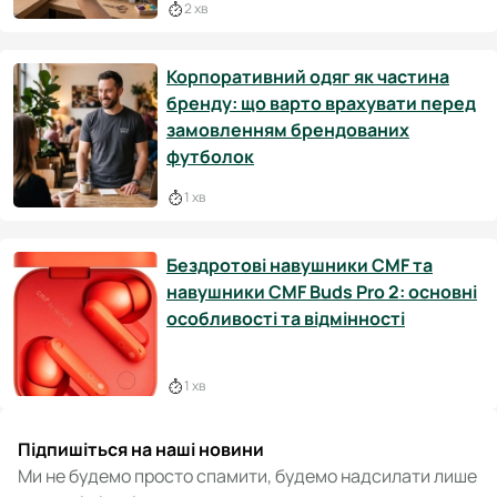
2 хв
Корпоративний одяг як частина
бренду: що варто врахувати перед
замовленням брендованих
футболок
1 хв
Бездротові навушники CMF та
навушники CMF Buds Pro 2: основні
особливості та відмінності
1 хв
Підпишіться на наші новини
Ми не будемо просто спамити, будемо надсилати лише