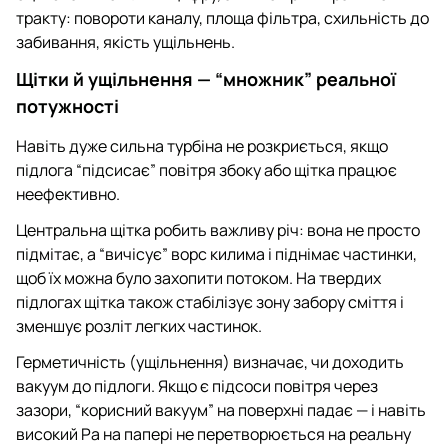
тракту: повороти каналу, площа фільтра, схильність до
забивання, якість ущільнень.
Щітки й ущільнення — “множник” реальної
потужності
Навіть дуже сильна турбіна не розкриється, якщо
підлога “підсисає” повітря збоку або щітка працює
неефективно.
Центральна щітка робить важливу річ: вона не просто
підмітає, а “вичісує” ворс килима і піднімає частинки,
щоб їх можна було захопити потоком. На твердих
підлогах щітка також стабілізує зону забору сміття і
зменшує розліт легких частинок.
Герметичність (ущільнення) визначає, чи доходить
вакуум до підлоги. Якщо є підсоси повітря через
зазори, “корисний вакуум” на поверхні падає — і навіть
високий Pa на папері не перетворюється на реальну