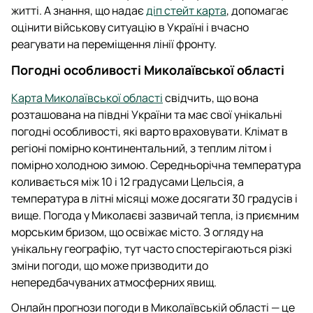
житті. А знання, що надає
діп стейт карта
, допомагає
оцінити військову ситуацію в Україні і вчасно
реагувати на переміщення лінії фронту.
Погодні особливості Миколаївської області
Карта Миколаївської області
свідчить, що вона
розташована на півдні України та має свої унікальні
погодні особливості, які варто враховувати. Клімат в
регіоні помірно континентальний, з теплим літом і
помірно холодною зимою. Середньорічна температура
коливається між 10 і 12 градусами Цельсія, а
температура в літні місяці може досягати 30 градусів і
вище. Погода у Миколаєві зазвичай тепла, із приємним
морським бризом, що освіжає місто. З огляду на
унікальну географію, тут часто спостерігаються різкі
зміни погоди, що може призводити до
непередбачуваних атмосферних явищ.
Онлайн прогнози погоди в Миколаївській області — це