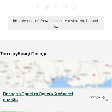
https://vashe.info/news/pohoda-v-mykolaivskii-oblasti
Топ в рубриці Погода
Погода в Одесі та Одеській області
1
Погода
онлайн
хв