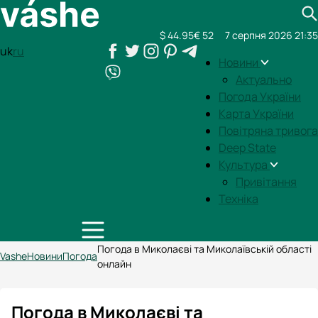
$ 44.95
€ 52
7 серпня 2026 21:35
uk
ru
Новини
Актуально
Погода України
Карта України
Повітряна тривога
Deep State
Культура
Привітання
Техніка
Погода в Миколаєві та Миколаївській області
Vashe
Новини
Погода
онлайн
Погода в Миколаєві та