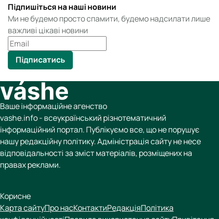
Підпишіться на наші новини
Ми не будемо просто спамити, будемо надсилати лише
важливі цікаві новини
Підписатись
Ваше інформаційне агенство
vashe.info - всеукраїнський різнотематичний
інформаційний портал. Публікуємо все, що не порушує
нашу редакційну політику. Адміністрація сайту не несе
відповідальності за зміст матеріалів, розміщених на
правах реклами.
Корисне
Карта сайту
Про нас
Контакти
Редакція
Політика