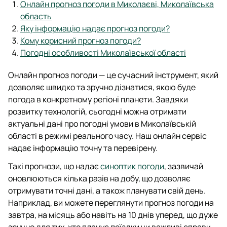
Онлайн прогноз погоди в Миколаєві, Миколаївська
область
Яку інформацію надає прогноз погоди?
Кому корисний прогноз погоди?
Погодні особливості Миколаївської області
Онлайн прогноз погоди — це сучасний інструмент, який
дозволяє швидко та зручно дізнатися, якою буде
погода в конкретному регіоні планети. Завдяки
розвитку технологій, сьогодні можна отримати
актуальні дані про погодні умови в Миколаївській
області в режимі реального часу. Наш онлайн сервіс
надає інформацію точну та перевірену.
Такі прогнози, що надає
синоптик погоди
, зазвичай
оновлюються кілька разів на добу, що дозволяє
отримувати точні дані, а також планувати свій день.
Наприклад, ви можете переглянути прогноз погоди на
завтра, на місяць або навіть на 10 днів уперед, що дуже
зручно для тих, хто планує поїздки чи важливі справи.