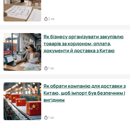
2 хв
Як бізнесу організувати закупівлю
товарів за кордоном: оплата,
документи й доставка з Китаю
1 хв
Як обрати компанію для доставки з
Китаю, щоб імпорт був безпечним і
вигідним
1 хв