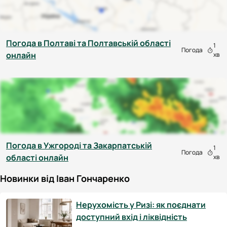
Погода в Полтаві та Полтавській області
1
Погода
онлайн
хв
Погода в Ужгороді та Закарпатській
1
Погода
області онлайн
хв
Новинки від Іван Гончаренко
Нерухомість у Ризі: як поєднати
доступний вхід і ліквідність