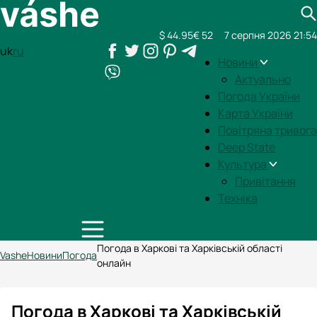
$ 44.95
€ 52
7 серпня 2026 21:54
uk
ru
Новини
Актуально
Погода України
Карта України
Повітряна тривога
Deep State
Культура
Привітання
Техніка
Погода в Харкові та Харківській області
Vashe
Новини
Погода
онлайн
Погода в Харкові та Харківській