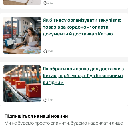
2 хв
Як бізнесу організувати закупівлю
товарів за кордоном: оплата,
документи й доставка з Китаю
1 хв
Як обрати компанію для доставки з
Китаю, щоб імпорт був безпечним і
вигідним
1 хв
Підпишіться на наші новини
Ми не будемо просто спамити, будемо надсилати лише