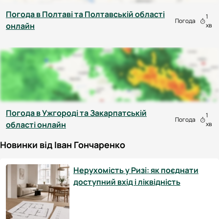
Погода в Полтаві та Полтавській області
1
Погода
онлайн
хв
Погода в Ужгороді та Закарпатській
1
Погода
області онлайн
хв
Новинки від Іван Гончаренко
Нерухомість у Ризі: як поєднати
доступний вхід і ліквідність