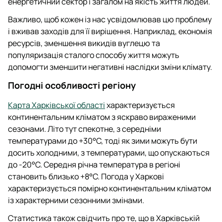
енергетичний сектор і загалом на якість життя людей.
Важливо, щоб кожен із нас усвідомлював цю проблему
і вживав заходів для її вирішення. Наприклад, економія
ресурсів, зменшення викидів вуглецю та
популяризація сталого способу життя можуть
допомогти зменшити негативні наслідки зміни клімату.
Погодні особливості регіону
Карта Харківської області
характеризується
континентальним кліматом з яскраво вираженими
сезонами. Літо тут спекотне, з середніми
температурами до +30°C, тоді як зими можуть бути
досить холодними, з температурами, що опускаються
до -20°C. Середня річна температура в регіоні
становить близько +8°C. Погода у Харкові
характеризується помірно континентальним кліматом
із характерними сезонними змінами.
Статистика також свідчить про те, що в Харківській