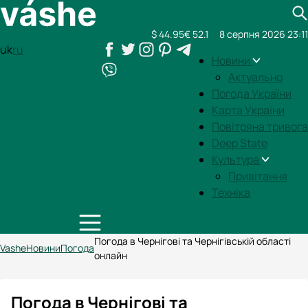
$ 44.95
€ 52.1
8 серпня 2026 23:11
uk
ru
Новини
Актуально
Погода України
Карта України
Повітряна тривога
Deep State
Культура
Привітання
Техніка
Погода в Чернігові та Чернігівській області
Vashe
Новини
Погода
онлайн
Погода в Чернігові та