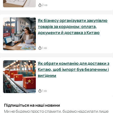
2 хв
Як бізнесу організувати закупівлю
товарів за кордоном: оплата,
документи й доставка з Китаю
1 хв
Як обрати компанію для доставки з
Китаю, щоб імпорт був безпечним і
вигідним
1 хв
Підпишіться на наші новини
Ми не будемо просто спамити, будемо надсилати лише