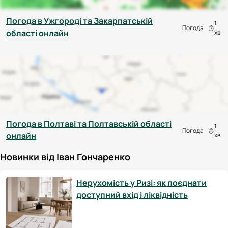
Погода в Ужгороді та Закарпатській
1
Погода
області онлайн
хв
Погода в Полтаві та Полтавській області
1
Погода
онлайн
хв
Новинки від Іван Гончаренко
Нерухомість у Ризі: як поєднати
доступний вхід і ліквідність