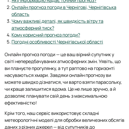
Яку інформацію надає точний прогноз?
Онлайн прогноз погоди в Чернігові, Чернігівська
область
Чому важливі деталі, як швидкість вітру та
атмосферний тиск?
Кому корисний прогноз погоди?
Погодні особливості Чернігівської області
Онлайн прогноз погоди — це ваш вірний супутник у
світі непередбачуваних атмосферних змін. Уявіть, що
ви плануєте прогулянку, а тут раптово на горизонті
насуваються хмари. Завдяки онлайн прогнозу ви
можете швидко дізнатися, чи варто взяти парасольку,
чи краще залишитися вдома. Це не лише зручно, а й
дозволяє планувати свій день з максимальною
ефективністю!
Крім того, наш сервіс використовує складні
метеорологічні моделі для обробки величезних обсягів
даних з різних джерел — від супутників до