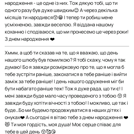
народження - це одне із них. Тож дякую тобі, що ти
одного разу був дуже швидким😉 А через декілька
місяців ти народився😚😁 І тепер ти робиш мене
усміхненою, завжди веселою. Я віддана нашому
коханню і сподіваюся, що ми пронесемо це через роки!
З днем народження ❤️
Хммм, а щоб ти сказав на те, що я вважаю, що день
нашого шлюбу був помилкою? Я тобі скажу, чому я так
думаю! Бо я завжди розмірковую про те, що я могла б
тебе зустріти раніше, закохатися в тебе раніше і вийти
заміж за тебе раніше! І день нашого одруження міг би
бути набагато раніше теж! Тож я дуже рада, що ти є! І
мені завжди буде мало часу проведеного з тобою 😚 Я
завжди буду хотіти вічності з тобою! І можливо, це так і
буде…Бо ми будемо продовжуватися в наших дітях і
онуках❤️ А сьогодні я вітаю тебе з днем народження ❤️
😻 Ти моя гордість, моя душа! Моє серце співає для
тебе в цей день 😚🥰😘