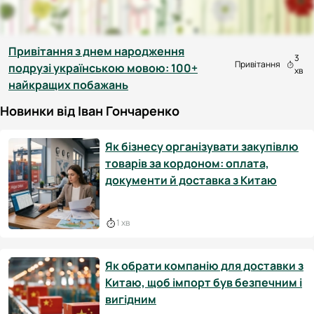
Привітання з днем народження
3
Привітання
подрузі українською мовою: 100+
хв
найкращих побажань
Новинки від Іван Гончаренко
Як бізнесу організувати закупівлю
товарів за кордоном: оплата,
документи й доставка з Китаю
1 хв
Як обрати компанію для доставки з
Китаю, щоб імпорт був безпечним і
вигідним