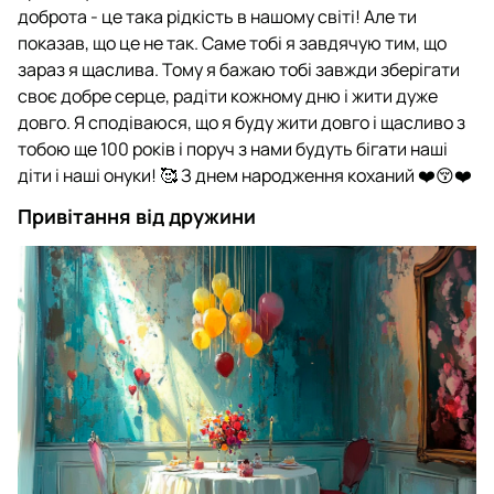
доброта - це така рідкість в нашому світі! Але ти
показав, що це не так. Саме тобі я завдячую тим, що
зараз я щаслива. Тому я бажаю тобі завжди зберігати
своє добре серце, радіти кожному дню і жити дуже
довго. Я сподіваюся, що я буду жити довго і щасливо з
тобою ще 100 років і поруч з нами будуть бігати наші
діти і наші онуки! 🥰 З днем народження коханий ❤️😚❤️
Привітання від дружини