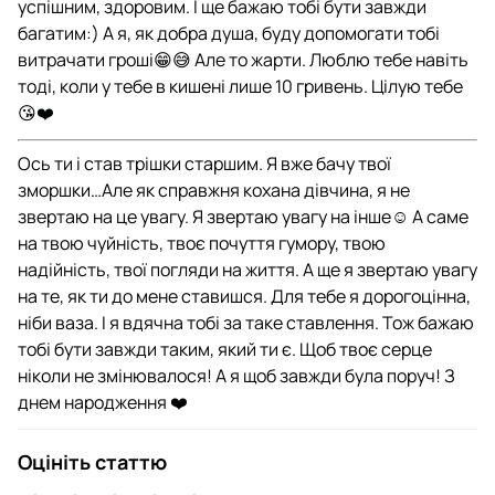
успішним, здоровим. І ще бажаю тобі бути завжди
багатим:) А я, як добра душа, буду допомогати тобі
витрачати гроші😁😅 Але то жарти. Люблю тебе навіть
тоді, коли у тебе в кишені лише 10 гривень. Цілую тебе
😘❤️
Ось ти і став трішки старшим. Я вже бачу твої
зморшки…Але як справжня кохана дівчина, я не
звертаю на це увагу. Я звертаю увагу на інше☺️ А саме
на твою чуйність, твоє почуття гумору, твою
надійність, твої погляди на життя. А ще я звертаю увагу
на те, як ти до мене ставишся. Для тебе я дорогоцінна,
ніби ваза. І я вдячна тобі за таке ставлення. Тож бажаю
тобі бути завжди таким, який ти є. Щоб твоє серце
ніколи не змінювалося! А я щоб завжди була поруч! З
днем народження ❤️
Оцініть статтю