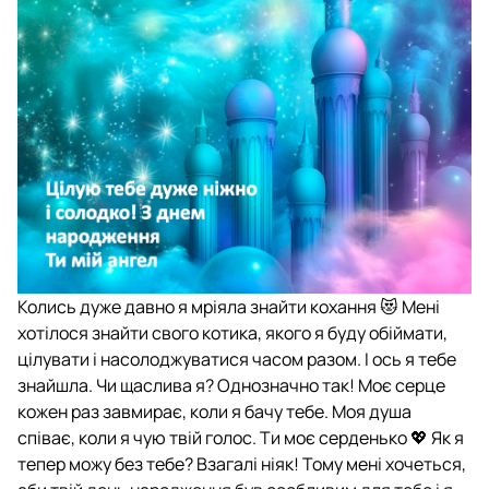
Колись дуже давно я мріяла знайти кохання 😻 Мені
хотілося знайти свого котика, якого я буду обіймати,
цілувати і насолоджуватися часом разом. І ось я тебе
знайшла. Чи щаслива я? Однозначно так! Моє серце
кожен раз завмирає, коли я бачу тебе. Моя душа
співає, коли я чую твій голос. Ти моє серденько 💖 Як я
тепер можу без тебе? Взагалі ніяк! Тому мені хочеться,