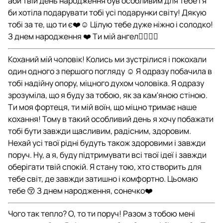
аби твій день народження був особливим для тебе і я
би хотіла подарувати тобі усі подарунки світу! Дякую
тобі за те, що ти є❤️☺️ Цілую тебе дуже ніжно і солодко!
З днем народження ❤️ Ти мій ангел👩‍❤️‍💋‍👨
Коханий мій чоловік! Колись ми зустрілися і покохали
один одного з першого погляду ☺️ Я одразу побачила в
тобі надійну опору, міцного духом чоловіка. Я одразу
зрозуміла, що я буду за тобою, як за кам'яною стіною.
Ти моя фортеця, ти мій воїн, що міцно тримає наше
кохання! Тому в такий особливий день я хочу побажати
тобі бути завжди щасливим, радісним, здоровим.
Нехай усі твої рідні будуть також здоровими і завжди
поруч. Ну, а я, буду підтримувати всі твої ідеї і завжди
оберігати твій спокій. Я стану тою, хто створить для
тебе світ, де завжди затишно і комфортно. Цьомаю
тебе 😚 З днем народження, сонечко❤️
Чого так тепло? О, то ти поруч! Разом з тобою мені