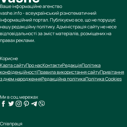
Ваше інформаційне агенство
vashe.info - всеукраїнський різнотематичний
інформаційний портал. Публікуємо все, що не порушує
нашу редакційну політику. Адміністрація сайту не несе
відповідальності за зміст матеріалів, розміщених на
правах реклами.
Корисне
Карта сайту
Про нас
Контакти
Редакція
Політика
конфіденційності
Правила використання сайту
Привітання
з днем народження
Редакційна політика
Політика Cookies
Ми в соц мережах
Співпраця