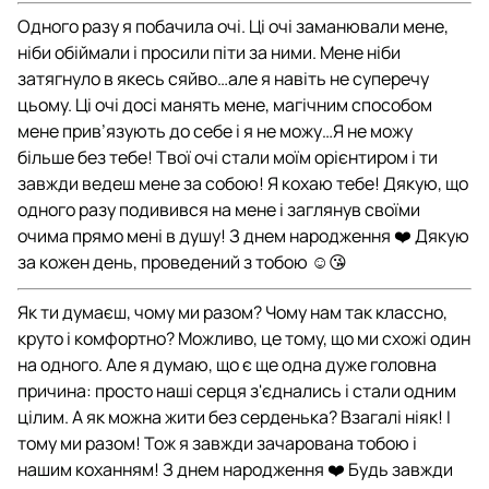
Одного разу я побачила очі. Ці очі заманювали мене,
ніби обіймали і просили піти за ними. Мене ніби
затягнуло в якесь сяйво…але я навіть не суперечу
цьому. Ці очі досі манять мене, магічним способом
мене прив’язують до себе і я не можу…Я не можу
більше без тебе! Твої очі стали моїм орієнтиром і ти
завжди ведеш мене за собою! Я кохаю тебе! Дякую, що
одного разу подивився на мене і заглянув своїми
очима прямо мені в душу! З днем народження ❤️ Дякую
за кожен день, проведений з тобою ☺️😘
Як ти думаєш, чому ми разом? Чому нам так классно,
круто і комфортно? Можливо, це тому, що ми схожі один
на одного. Але я думаю, що є ще одна дуже головна
причина: просто наші серця з'єднались і стали одним
цілим. А як можна жити без серденька? Взагалі ніяк! І
тому ми разом! Тож я завжди зачарована тобою і
нашим коханням! З днем народження ❤️ Будь завжди