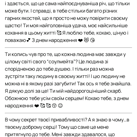
і здається, що це сама найпоєднуваніша річ, що тільки
може бути. І справді, в тебе стільки багато різних
гарних якостей, що я просто не можу повірити своєму
щастю! Ти моя найголовніша удача, моє найсильніше
кохання в цьому житті 🥰 Я люблю тебе, кохаю, ціную і
поважаю💕 З днем народження ❤️ 😻 😘
Ти колись чув про те, що кожна людина має завжди у
цілому світі свого “соулмейта”? Це людина зі
спорідненою до тебе душею. І тільки раз можна
зустріти таку людину в своєму житті! І цю людину не
можна ні в якому разі загубити! Так ось я тебе знайшла.
Я дякую долі за це! Ти мій найдорогоцініший скарб.
Обожнюю тебе усім своїм серцем! Кохаю тебе, з днем
народження ❤️ 🥰 🥰 😚 😉
В чому секрет твоєї привабливості? А я знаю в чому…в
твоєму доброму серці! Тому що саме це мене
притягнуло до тебе. Мені завжди здавалося, що