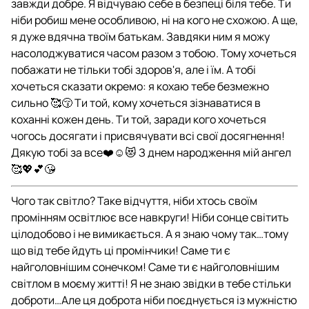
завжди добре. Я відчуваю себе в безпеці біля тебе. Ти
ніби робиш мене особливою, ні на кого не схожою. А ще,
я дуже вдячна твоїм батькам. Завдяки ним я можу
насолоджуватися часом разом з тобою. Тому хочеться
побажати не тільки тобі здоров'я, але і їм. А тобі
хочеться сказати окремо: я кохаю тебе безмежно
сильно 🥰😚 Ти той, кому хочеться зізнаватися в
коханні кожен день. Ти той, заради кого хочеться
чогось досягати і присвячувати всі свої досягнення!
Дякую тобі за все❤️☺️😻 З днем народження мій ангел
🥰💖💕😘
Чого так світло? Таке відчуття, ніби хтось своїм
промінням освітлює все навкруги! Ніби сонце світить
цілодобово і не вимикається. А я знаю чому так…тому
що від тебе йдуть ці промінчики! Саме ти є
найголовнішим сонечком! Саме ти є найголовнішим
світлом в моєму житті! Я не знаю звідки в тебе стільки
доброти…Але ця доброта ніби поєднується із мужністю