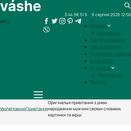
$ 44.9
€ 51.9
6 серпня 2026 12:56
uk
ru
Новини
Актуально
Погода України
Карта України
Повітряна тривога
Deep State
Культура
Привітання
Техніка
Оригінальні привітання з днем
Vashe
Новини
Привітання
народження мужчині своїми словами,
картинки та вірші