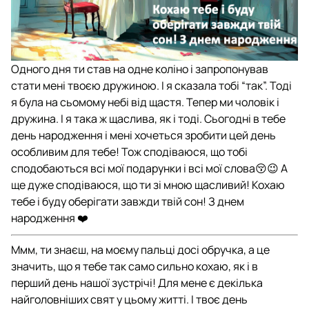
Одного дня ти став на одне коліно і запропонував
стати мені твоєю дружиною. І я сказала тобі “так”. Тоді
я була на сьомому небі від щастя. Тепер ми чоловік і
дружина. І я така ж щаслива, як і тоді. Сьогодні в тебе
день народження і мені хочеться зробити цей день
особливим для тебе! Тож сподіваюся, що тобі
сподобаються всі мої подарунки і всі мої слова😚😉 А
ще дуже сподіваюся, що ти зі мною щасливий! Кохаю
тебе і буду оберігати завжди твій сон! З днем
народження ❤️
Ммм, ти знаєш, на моєму пальці досі обручка, а це
значить, що я тебе так само сильно кохаю, як і в
перший день нашої зустрічі! Для мене є декілька
найголовніших свят у цьому житті. І твоє день