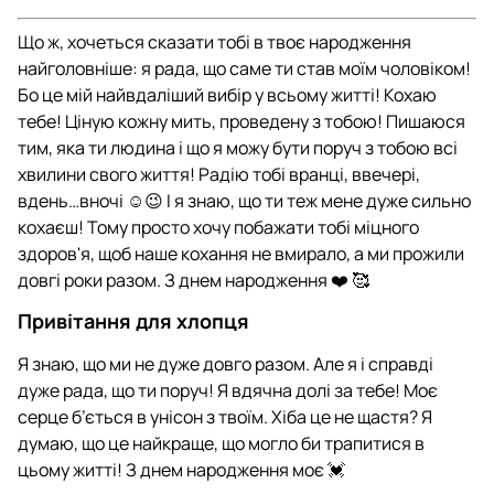
Що ж, хочеться сказати тобі в твоє народження
найголовніше: я рада, що саме ти став моїм чоловіком!
Бо це мій найвдаліший вибір у всьому житті! Кохаю
тебе! Ціную кожну мить, проведену з тобою! Пишаюся
тим, яка ти людина і що я можу бути поруч з тобою всі
хвилини свого життя! Радію тобі вранці, ввечері,
вдень…вночі ☺️😉 І я знаю, що ти теж мене дуже сильно
кохаєш! Тому просто хочу побажати тобі міцного
здоров'я, щоб наше кохання не вмирало, а ми прожили
довгі роки разом. З днем народження ❤️ 🥰
Привітання для хлопця
Я знаю, що ми не дуже довго разом. Але я і справді
дуже рада, що ти поруч! Я вдячна долі за тебе! Моє
серце б’ється в унісон з твоїм. Хіба це не щастя? Я
думаю, що це найкраще, що могло би трапитися в
цьому житті! З днем народження моє 💓