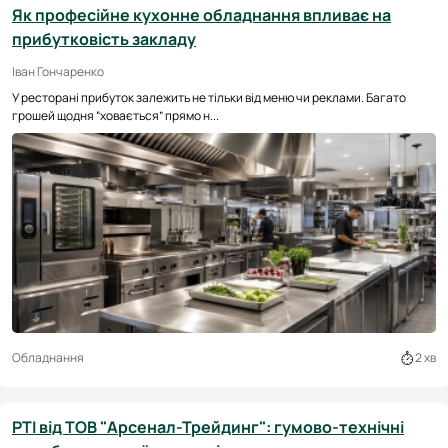
Як професійне кухонне обладнання впливає на
прибутковість закладу
Іван Гончаренко
У ресторані прибуток залежить не тільки від меню чи реклами. Багато
грошей щодня “ховається” прямо н...
Обладнання
2 хв
РТІ від ТОВ "Арсенал-Трейдинг": гумово-технічні