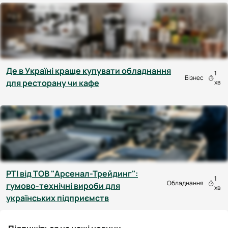
Де в Україні краще купувати обладнання
1
Бізнес
для ресторану чи кафе
хв
РТІ від ТОВ "Арсенал-Трейдинг":
1
Обладнання
гумово-технічні вироби для
хв
українських підприємств