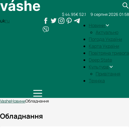
$ 44.95
€ 52.1
9 серпня 2026 01:58
uk
ru
Новини
Актуально
Погода України
Карта України
Повітряна тривога
Deep State
Культура
Привітання
Техніка
Vashe
Новини
Обладнання
Обладнання