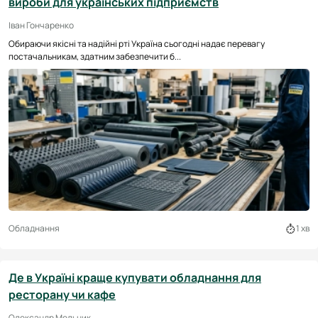
вироби для українських підприємств
Іван Гончаренко
Обираючи якісні та надійні рті Україна сьогодні надає перевагу
постачальникам, здатним забезпечити б...
Обладнання
1 хв
Де в Україні краще купувати обладнання для
ресторану чи кафе
Олександр Мельник