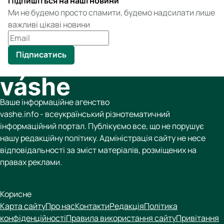
Підпишіться на наші новини
Ми не будемо просто спамити, будемо надсилати лише
важливі цікаві новини
Підписатись
Ваше інформаційне агенство
vashe.info - всеукраїнський різнотематичний
інформаційний портал. Публікуємо все, що не порушує
нашу редакційну політику. Адміністрація сайту не несе
відповідальності за зміст матеріалів, розміщених на
правах реклами.
Корисне
Карта сайту
Про нас
Контакти
Редакція
Політика
конфіденційності
Правила використання сайту
Привітання