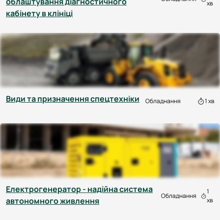
облаштування діагностичного
хв
кабінету в клініці
Види та призначення спецтехніки
Обладнання
1 хв
Електрогенератор - надійна система
1
Обладнання
автономного живлення
хв