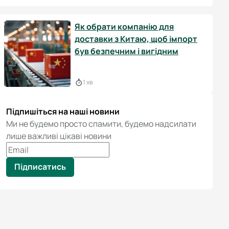
Як обрати компанію для
доставки з Китаю, щоб імпорт
був безпечним і вигідним
1 хв
Підпишіться на наші новини
Ми не будемо просто спамити, будемо надсилати
лише важливі цікаві новини
Підписатись