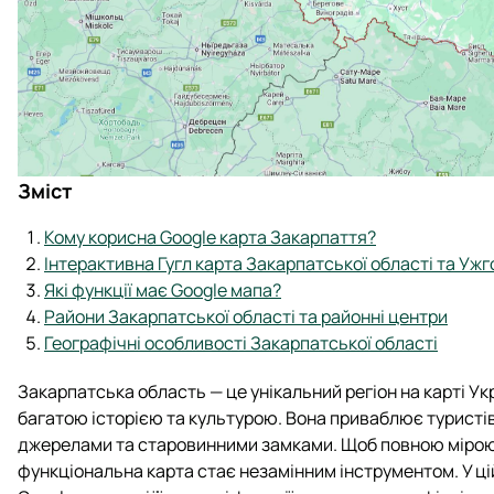
Зміст
Кому корисна Google карта Закарпаття?
Інтерактивна Гугл карта Закарпатської області та Уж
Які функції має Google мапа?
Райони Закарпатської області та районні центри
Географічні особливості Закарпатської області
Закарпатська область — це унікальний регіон на карті У
багатою історією та культурою. Вона приваблює туристів
джерелами та старовинними замками. Щоб повною мірою
функціональна карта стає незамінним інструментом. У ці