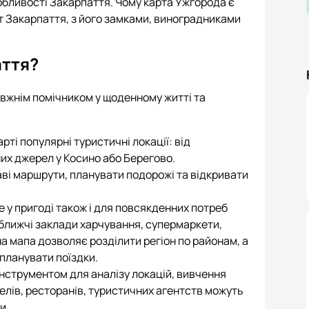
особливості Закарпаття. Чому карта Ужгорода є
т Закарпаття, з його замками, виноградниками
аття?
авжнім помічником у щоденному житті та
ті популярні туристичні локації: від
их джерел у Косино або Берегово.
ві маршрути, планувати подорожі та відкривати
 у пригоді також і для повсякденних потреб
ближчі заклади харчування, супермаркети,
вна мапа дозволяє розділити регіон по районам, а
планувати поїздки.
інструментом для аналізу локацій, вивчення
телів, ресторанів, туристичних агентств можуть
и.