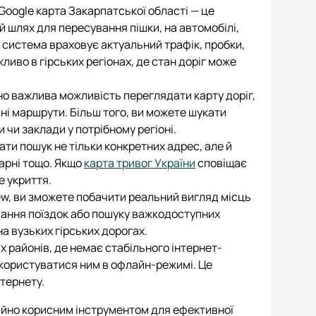
Google карта Закарпатської області — це
 шлях для пересування пішки, на автомобілі,
система враховує актуальний трафік, пробки,
ливо в гірських регіонах, де стан доріг може
йно важлива можливість переглядати карту доріг,
ні маршрути. Більш того, ви можете шукати
 чи заклади у потрібному регіоні.
ти пошук не тільки конкретних адрес, але й
ікарні тощо. Якщо
карта тривог України
сповіщає
е укриття.
iew, ви зможете побачити реальний вигляд місць
ування поїздок або пошуку важкодоступних
на вузьких гірських дорогах.
 районів, де немає стабільного інтернет-
а користуватися ним в офлайн-режимі. Це
нтернету.
айно корисним інструментом для ефективної