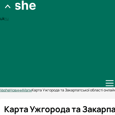
uk
ru
Vashe
Новини
Мапи
Карта Ужгорода та Закарпатської області онлай
Карта Ужгорода та Закарпа