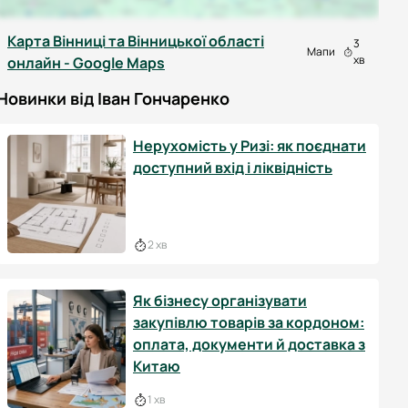
Карта Вінниці та Вінницької області
3
Мапи
хв
онлайн - Google Maps
Новинки від Іван Гончаренко
Нерухомість у Ризі: як поєднати
доступний вхід і ліквідність
2 хв
Як бізнесу організувати
закупівлю товарів за кордоном:
оплата, документи й доставка з
Китаю
1 хв