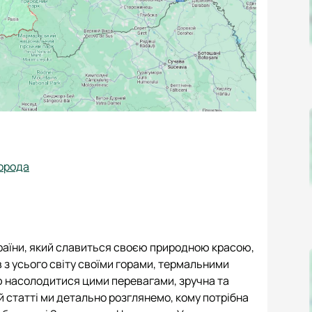
города
країни, який славиться своєю природною красою,
 з усього світу своїми горами, термальними
 насолодитися цими перевагами, зручна та
й статті ми детально розглянемо, кому потрібна