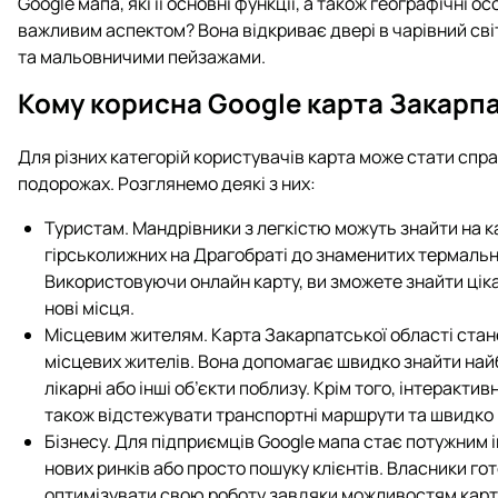
Google мапа, які її основні функції, а також географічні 
важливим аспектом? Вона відкриває двері в чарівний сві
та мальовничими пейзажами.
Кому корисна Google карта Закарп
Для різних категорій користувачів карта може стати спр
подорожах. Розглянемо деякі з них:
Туристам. Мандрівники з легкістю можуть знайти на кар
гірськолижних на Драгобраті до знаменитих термальн
Використовуючи онлайн карту, ви зможете знайти ціка
нові місця.
Місцевим жителям. Карта Закарпатської області стане
місцевих жителів. Вона допомагає швидко знайти най
лікарні або інші об’єкти поблизу. Крім того, інтеракти
також відстежувати транспортні маршрути та швидко 
Бізнесу. Для підприємців Google мапа стає потужним 
нових ринків або просто пошуку клієнтів. Власники го
оптимізувати свою роботу завдяки можливостям карт