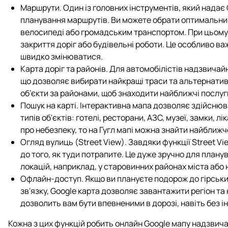
Маршрути. Один із головних інструментів, який надає 
планування маршрутів. Ви можете обрати оптимальний
велосипеді або громадським транспортом. При цьому 
закриття доріг або будівельні роботи. Це особливо важ
швидко змінюватися.
Карта доріг та районів. Для автомобілістів надзвича
що дозволяє вибирати найкращі траси та альтернатив
об’єкти за районами, щоб знаходити найближчі послуги
Пошук на карті. Інтерактивна мапа дозволяє здійснюва
типів об'єктів: готелі, ресторани, АЗС, музеї, замки, л
про небезпеку, то на Гугл мапі можна знайти найближч
Огляд вулиць (Street View). Завдяки функції Street V
до того, як туди потрапите. Це дуже зручно для план
локацій, наприклад, у старовинних районах міста або 
Офлайн-доступ. Якщо ви плануєте подорож до гірських
зв'язку, Google карта дозволяє завантажити регіон т
дозволить вам бути впевненими в дорозі, навіть без і
Кожна з цих функцій робить онлайн Google мапу надзвич