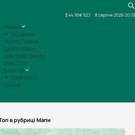
$ 44.95
€ 52.1
8 серпня 2026 20:13
Новини
Актуально
Погода України
Карта України
Повітряна тривога
Deep State
Культура
Привітання
Техніка
Топ в рубриці Мапи