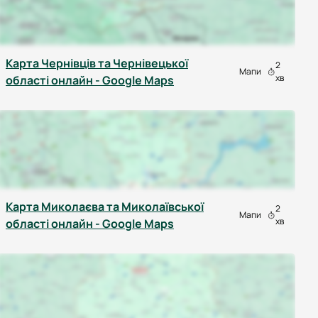
Карта Чернівців та Чернівецької
2
Мапи
хв
області онлайн - Google Maps
Карта Миколаєва та Миколаївської
2
Мапи
хв
області онлайн - Google Maps