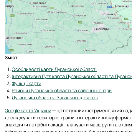
Зміст
Особливості карти Луганської області
Інтерактивна Гугл карта Луганської області та Луганс
Функції карти
Райони Луганської області та районні центри
Луганська область: Загальні відомості
Google карта України
— це потужний інструмент, який над
досліджувати територію країни в інтерактивному формат
знаходити потрібні локації, планувати маршрути та отри
інфраструктури, заклади та пам'ятки. Хоча це місто зара