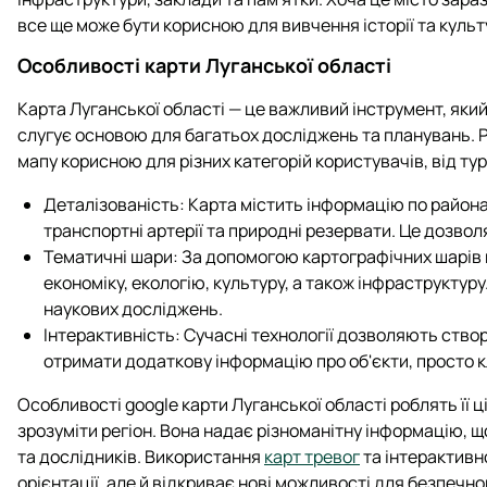
все ще може бути корисною для вивчення історії та культ
Особливості карти Луганської області
Карта Луганської області — це важливий інструмент, який
слугує основою для багатьох досліджень та планувань. Р
мапу корисною для різних категорій користувачів, від тур
Деталізованість: Карта містить інформацію по районам
транспортні артерії та природні резервати. Це дозволя
Тематичні шари: За допомогою картографічних шарів м
економіку, екологію, культуру, а також інфраструктур
наукових досліджень.
Інтерактивність: Сучасні технології дозволяють ство
отримати додаткову інформацію про об'єкти, просто к
Особливості google карти Луганської області роблять її 
зрозуміти регіон. Вона надає різноманітну інформацію, щ
та дослідників. Використання
карт тревог
та інтерактивн
орієнтації, але й відкриває нові можливості для безпечн