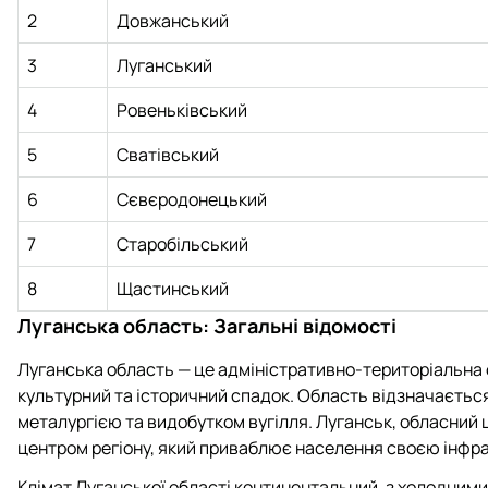
2
Довжанський
3
Луганський
4
Ровеньківський
5
Сватівський
6
Сєвєродонецький
7
Старобільський
8
Щастинський
Луганська область: Загальні відомості
Луганська область — це адміністративно-територіальна о
культурний та історичний спадок. Область відзначаєть
металургією та видобутком вугілля. Луганськ, обласний 
центром регіону, який приваблює населення своєю інфр
Клімат Луганської області континентальний, з холодним