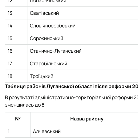
12
Попаснянський
13
Сватівський
14
Слов'яносербський
15
Сорокинський
16
Станично-Луганський
17
Старобільський
18
Троїцький
Таблиця районів Луганської області після реформи 2
В результаті адміністративно-територіальної реформи 202
зменшилась до 8.
№
Назва району
1
Алчевський