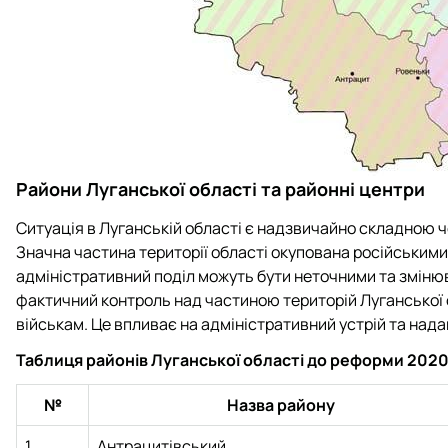
Райони Луганської області та районні центри
Ситуація в Луганській області є надзвичайно складною ч
Значна частина території області окупована російським
адміністративний поділ можуть бути неточними та змінюв
фактичний контроль над частиною територій Луганської
військам. Це впливає на адміністративний устрій та над
Таблиця районів Луганської області до реформи 2020
№
Назва району
1
Антрацитівський