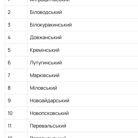
2
Біловодський
3
Білокуракинський
4
Довжанський
5
Кремінський
6
Лутугинський
7
Марківський
8
Міловський
9
Новоайдарський
10
Новопсковський
11
Перевальський