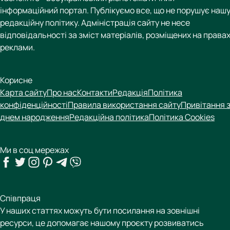
інформаційний портал. Публікуємо все, що не порушує наш
редакційну політику. Адміністрація сайту не несе
відповідальності за зміст матеріалів, розміщених на права
реклами.
Корисне
Карта сайту
Про нас
Контакти
Редакція
Політика
конфіденційності
Правила використання сайту
Привітання 
днем народження
Редакційна політика
Політика Cookies
Ми в соц мережах
Співпраця
У наших статтях можуть бути посилання на зовнішні
ресурси, це допомагає нашому проєкту розвиватись