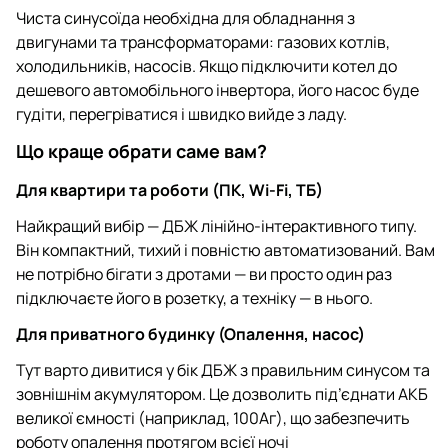
Чиста синусоїда необхідна для обладнання з
двигунами та трансформаторами: газових котлів,
холодильників, насосів. Якщо підключити котел до
дешевого автомобільного інвертора, його насос буде
гудіти, перегріватися і швидко вийде з ладу.
Що краще обрати саме вам?
Для квартири та роботи (ПК, Wi-Fi, ТБ)
Найкращий вибір — ДБЖ лінійно-інтерактивного типу.
Він компактний, тихий і повністю автоматизований. Вам
не потрібно бігати з дротами — ви просто один раз
підключаєте його в розетку, а техніку — в нього.
Для приватного будинку (Опалення, насос)
Тут варто дивитися у бік ДБЖ з правильним синусом та
зовнішнім акумулятором. Це дозволить під’єднати АКБ
великої ємності (наприклад, 100Аг), що забезпечить
роботу опалення протягом всієї ночі