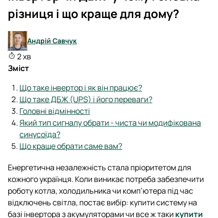
різниця і що краще для дому?
Андрій Савчук
2 хв
Зміст
Що таке інвертор і як він працює?
Що таке ДБЖ (UPS) і його переваги?
Головні відмінності
Який тип сигналу обрати - чиста чи модифікована
синусоїда?
Що краще обрати саме вам?
Енергетична незалежність стала пріоритетом для
кожного українця. Коли виникає потреба забезпечити
роботу котла, холодильника чи комп’ютера під час
відключень світла, постає вибір: купити систему на
базі інвертора з акумуляторами чи все ж таки
купити