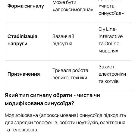
Може бути
Форма сигналу
«чиста
«апроксимована»
синусоїда»
Є у Line-
Стабілізація
Зазвичай
Interactive
напруги
відсутня
та Online
моделях
Захист
Тривала робота
Призначення
електроніки
великої техніки
та котлів
Який тип сигналу обрати - чиста чи
модифікована синусоїда?
Модифікована (апроксимована) синусоїда підходить
для зарядки телефонів, роботи ноутбуків, освітлення
та телевізорів.