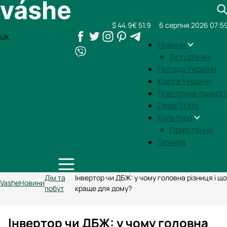
$ 44.9
€ 51.9
6 серпня 2026 07:5
uk
Новини
Актуально
Погода України
Карта України
Повітряна тривог
Deep State
Культура
Привітання
Техніка
Дім та
Інвертор чи ДБЖ: у чому головна різниця і що
Vashe
Новини
побут
краще для дому?
Інвертор чи ДБЖ: у чому головна