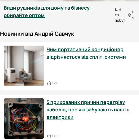
Види рушників для дому та бізнесу -
Дім
1
обирайте оптом
та
хв
побут
Новинки від Андрій Савчук
Чим портативний кондиціонер
відрізняється від спліт-системи
1 хв
5 прихованих причин перегріву
кабелю, про які забувають навіть
електрики
1 хв