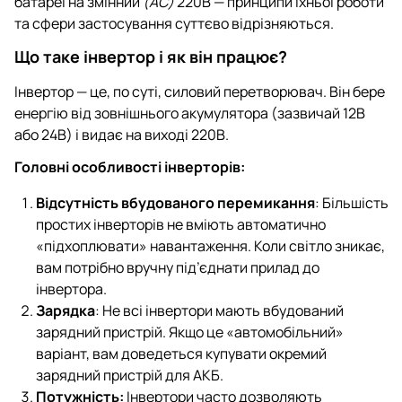
батареї на змінний
(AC)
220В — принципи їхньої роботи
та сфери застосування суттєво відрізняються.
Що таке інвертор і як він працює?
Інвертор — це, по суті, силовий перетворювач. Він бере
енергію від зовнішнього акумулятора (зазвичай 12В
або 24В) і видає на виході 220В.
Головні особливості інверторів:
Відсутність вбудованого перемикання
: Більшість
простих інверторів не вміють автоматично
«підхоплювати» навантаження. Коли світло зникає,
вам потрібно вручну під’єднати прилад до
інвертора.
Зарядка
: Не всі інвертори мають вбудований
зарядний пристрій. Якщо це «автомобільний»
варіант, вам доведеться купувати окремий
зарядний пристрій для АКБ.
Потужність:
Інвертори часто дозволяють