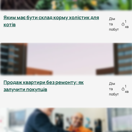
Яким має бути склад корму холістик для
Дім
1
котів
та
хв
побут
Продаж квартири без ремонту: як
Дім
1
залучити покупців
та
хв
побут