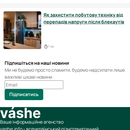
Як захистити побутову техніку від
перепадів напруги після блекаутів
1 хв
Підпишіться на наші новини
Ми не будемо просто спамити, будемо надсилати лише
важливі цікаві новини
Підписатись
Ваше інформаційне агенство
vashe.info - всеукраїнський різнотематичний