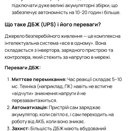
підключати дуже великі акумуляторні збірки, що
забезпечує автономність на 10-20 годин і більше.
Що таке ДБЖ (UPS) і його переваги?
Джерело безперебійного живлення — це комплексна
інтелектуальна система «все в одному». Вона
складається з інвертора, зарядного пристрою та
контролера, який стежить за напругою в мережі.
Переваги ДБЖ:
Миттєве перемикання:
Час реакції складає 5–10
мс. Техніка (наприклад, ПК) навіть не встигне
«відчути» зникнення напруги й не
перезавантажиться.
Автоматизація:
Пристрій сам заряджає
акумулятор, коли світло є, і сам переходить на
роботу від АКБ, коли воно зникає.
Захист:
Більшість ДБЖ мають вбудований