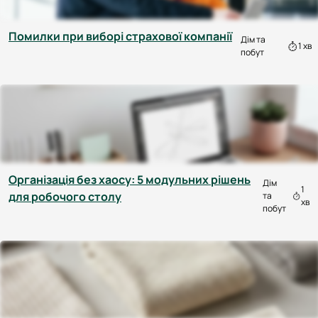
Помилки при виборі страхової компанії
Дім та
1 хв
побут
Організація без хаосу: 5 модульних рішень
Дім
1
для робочого столу
та
хв
побут