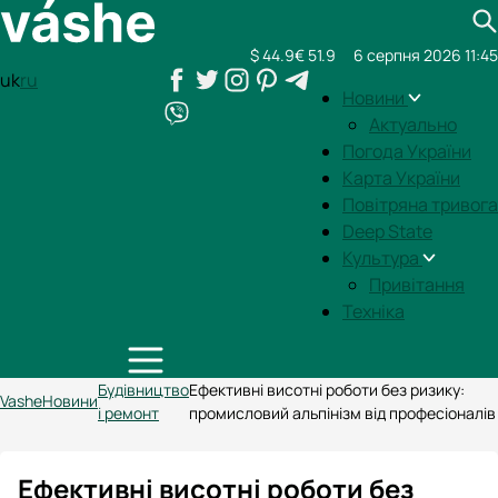
$ 44.9
€ 51.9
6 серпня 2026 11:45
uk
ru
Новини
Актуально
Погода України
Карта України
Повітряна тривога
Deep State
Культура
Привітання
Техніка
Будівництво
Ефективні висотні роботи без ризику:
Vashe
Новини
і ремонт
промисловий альпінізм від професіоналів
Ефективні висотні роботи без