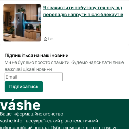
Як захистити побутову техніку від
перепадів напруги після блекаутів
1 хв
Підпишіться на наші новини
Ми не будемо просто спамити, будемо надсилати лише
важливі цікаві новини
Підписатись
Ваше інформаційне агенство
vashe.info - всеукраїнський різнотематичний
інформаційний портал. Публікуємо все, що не порушує