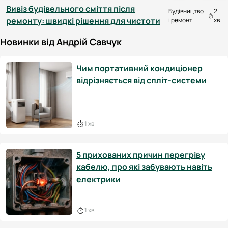
Вивіз будівельного сміття після
Будівництво
2
ремонту: швидкі рішення для чистоти
і ремонт
хв
Новинки від Андрій Савчук
Чим портативний кондиціонер
відрізняється від спліт-системи
1 хв
5 прихованих причин перегріву
кабелю, про які забувають навіть
електрики
1 хв