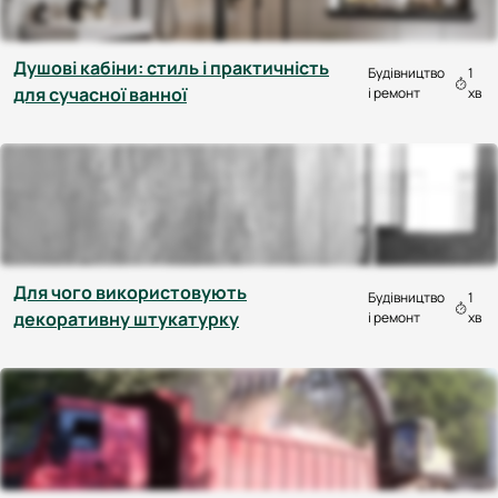
Душові кабіни: стиль і практичність
Будівництво
1
для сучасної ванної
і ремонт
хв
Для чого використовують
Будівництво
1
декоративну штукатурку
і ремонт
хв