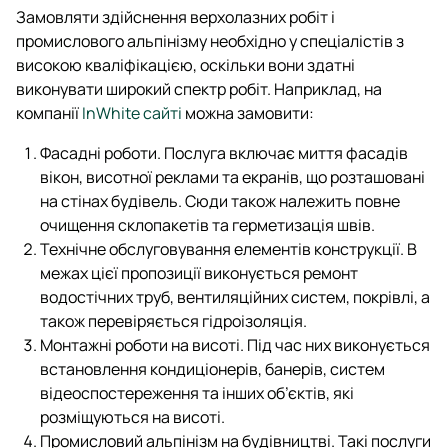
Замовляти здійснення верхолазних робіт і
промислового альпінізму необхідно у спеціалістів з
високою кваліфікацією, оскільки вони здатні
виконувати широкий спектр робіт. Наприклад, на
компанії
InWhite сайті
можна замовити:
Фасадні роботи. Послуга включає миття фасадів
вікон, висотної реклами та екранів, що розташовані
на стінах будівель. Сюди також належить повне
очищення склопакетів та герметизація швів.
Технічне обслуговування елементів конструкції. В
межах цієї пропозиції виконується ремонт
водостічних труб, вентиляційних систем, покрівлі, а
також перевіряється гідроізоляція.
Монтажні роботи на висоті. Під час них виконується
встановлення кондиціонерів, банерів, систем
відеоспостереження та інших об’єктів, які
розміщуються на висоті.
Промисловий альпінізм на будівництві. Такі послуги