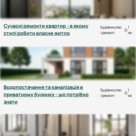
Cучасні ремонти квартир - в якому
Будівництво
1
стилі робити власне житло
і ремонт
хв
Водопостачання та каналізація в
Будівництво
1
приватному будинку - що потрібно
і ремонт
хв
знати