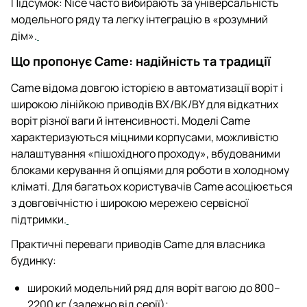
Підсумок: Nice часто вибирають за універсальність
модельного ряду та легку інтеграцію в «розумний
дім».
Що пропонує Came: надійність та традиції
Came відома довгою історією в автоматизації воріт і
широкою лінійкою приводів BX/BK/BY для відкатних
воріт різної ваги й інтенсивності. Моделі Came
характеризуються міцними корпусами, можливістю
налаштування «пішохідного проходу», вбудованими
блоками керування й опціями для роботи в холодному
кліматі. Для багатьох користувачів Came асоціюється
з довговічністю і широкою мережею сервісної
підтримки.
Практичні переваги приводів Came для власника
будинку:
широкий модельний ряд для воріт вагою до 800–
2200 кг (залежно від серії);