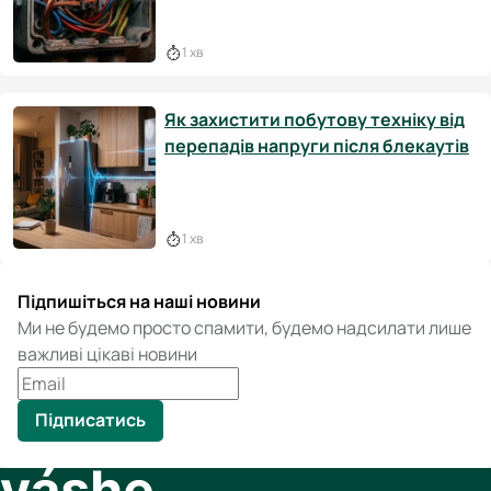
1 хв
Як захистити побутову техніку від
перепадів напруги після блекаутів
1 хв
Підпишіться на наші новини
Ми не будемо просто спамити, будемо надсилати лише
важливі цікаві новини
Підписатись