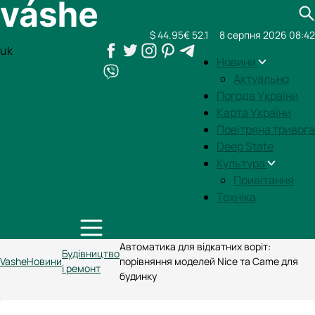
$ 44.95
€ 52.1
8 серпня 2026 08:42
uk
Новини
Актуально
Погода України
Карта України
Повітряна тривога
Deep State
Культура
Привітання
Техніка
Автоматика для відкатних воріт:
Будівництво
Vashe
Новини
порівняння моделей Nice та Came для
і ремонт
будинку