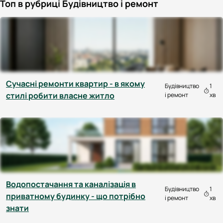
Топ в рубриці Будівництво і ремонт
Cучасні ремонти квартир - в якому
Будівництво
1
стилі робити власне житло
і ремонт
хв
Водопостачання та каналізація в
Будівництво
1
приватному будинку - що потрібно
і ремонт
хв
знати