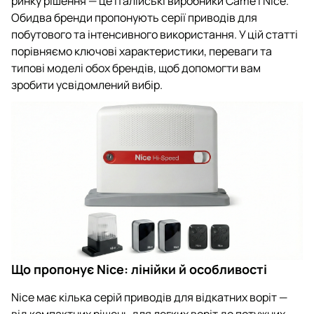
ринку рішення — це італійські виробники Came і Nice.
Обидва бренди пропонують серії приводів для
побутового та інтенсивного використання. У цій статті
порівняємо ключові характеристики, переваги та
типові моделі обох брендів, щоб допомогти вам
зробити усвідомлений вибір.
Що пропонує Nice: лінійки й особливості
Nice має кілька серій приводів для відкатних воріт —
від компактних рішень для легких воріт до потужних