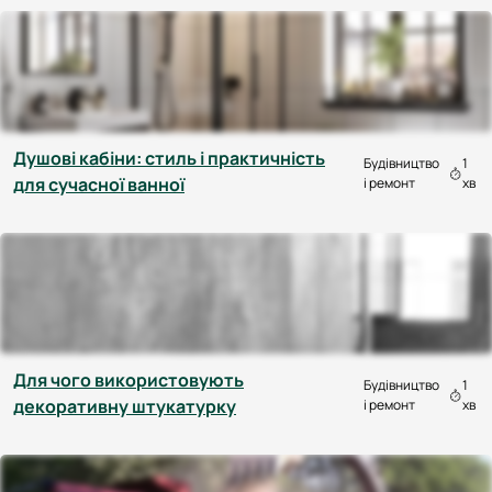
Душові кабіни: стиль і практичність
Будівництво
1
для сучасної ванної
і ремонт
хв
Для чого використовують
Будівництво
1
декоративну штукатурку
і ремонт
хв