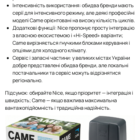
Інтенсивність використання: обидва бренди мають
серії для інтенсивного режиму, але деякі професійні
моделі Came орієнтовані на високу кількість циклів.
Додаткові функції: Nice пропонує просту інтеграцію
з власною екосистемою і «Hi-Speed» варіанти;
Came вирізняється гнучкими блоками керування і
опціями для холодного клімату.
Сервіс і запасні частини: у великих містах України
добре представлені обидва бренди, але локальні
постачальники та сервіс можуть відрізнятися
регіонально.
Підсумок: обирайте Nice, якщо пріоритет — інтеграція і
швидкість; Came — якщо важлива максимальна
вантажопідйомність і традиційна надійність.