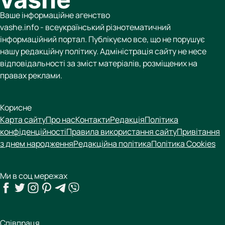
Ваше інформаційне агенство
vashe.info - всеукраїнський різнотематичний
інформаційний портал. Публікуємо все, що не порушує
нашу редакційну політику. Адміністрація сайту не несе
відповідальності за зміст матеріалів, розміщених на
правах реклами.
Корисне
Карта сайту
Про нас
Контакти
Редакція
Політика
конфіденційності
Правила використання сайту
Привітання
з днем народження
Редакційна політика
Політика Cookies
Ми в соц мережах
Співпраця