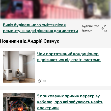
Вивіз будівельного сміття після
Будівництво
2
ремонту: швидкі рішення для чистоти
і ремонт
хв
Новинки від Андрій Савчук
Чим портативний кондиціонер
відрізняється від спліт-системи
1 хв
5 прихованих причин перегріву
кабелю, про які забувають навіть
електрики