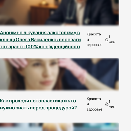
Анонімне лікування алкоголізму в
Красота
1
клініці Олега Василенко: переваги
и
мин
здоровье
та гарантії 100% конфіденційності
Красота
Как проходит отопластика и что
1
и
мин
нужно знать перед процедурой?
здоровье