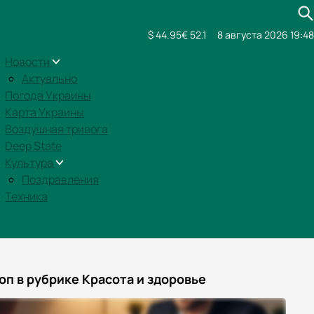
$ 44.95
€ 52.1
8 августа 2026 19:48
Новости
Актуально
Погода Украины
Карта Украины
Воздушная тривога
Deep State
Культура
Поздравления
Техника
оп в рубрике Красота и здоровье