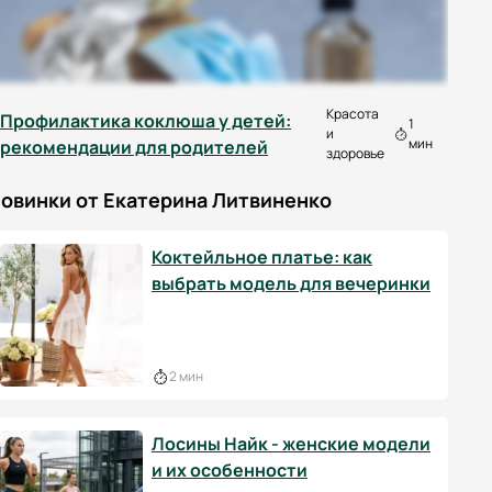
Красота
Профилактика коклюша у детей:
1
и
мин
рекомендации для родителей
здоровье
овинки от Екатерина Литвиненко
Коктейльное платье: как
выбрать модель для вечеринки
2 мин
Лосины Найк - женские модели
и их особенности