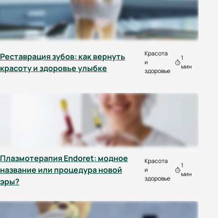
Красота
Реставрация зубов: как вернуть
1
и
мин
красоту и здоровье улыбке
здоровье
Плазмотерапия Endoret: модное
Красота
1
название или процедура новой
и
мин
здоровье
эры?