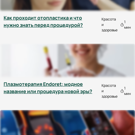
Как проходит отопластика и что
Красота
1
нужно знать перед процедурой?
и
мин
здоровье
Плазмотерапия Endoret: модное
Красота
1
название или процедура новой эры?
и
мин
здоровье