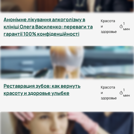
Анонімне лікування алкоголізму в
Красота
1
клініці Олега Василенко: переваги та
и
мин
здоровье
гарантії 100% конфіденційності
Реставрация зубов: как вернуть
Красота
1
красоту и здоровье улыбке
и
мин
здоровье