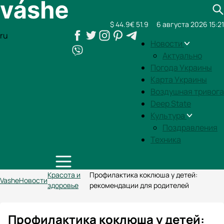
$ 44.9
€ 51.9
6 августа 2026 15:21
ru
Новости
Актуально
Погода Украины
Карта Украины
Воздушная тривога
Deep State
Культура
Поздравления
Техника
Красота и
Профилактика коклюша у детей:
Vashe
Новости
здоровье
рекомендации для родителей
Профилактика коклюша у детей: