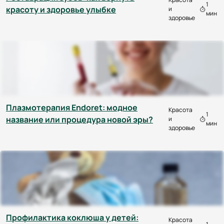
1
красоту и здоровье улыбке
и
мин
здоровье
Плазмотерапия Endoret: модное
Красота
1
название или процедура новой эры?
и
мин
здоровье
Профилактика коклюша у детей:
Красота