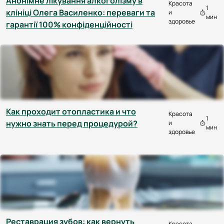
Анонімне лікування алкоголізму в
Красота
1
клініці Олега Василенко: переваги та
и
мин
здоровье
гарантії 100% конфіденційності
Как проходит отопластика и что
Красота
1
нужно знать перед процедурой?
и
мин
здоровье
Реставрация зубов: как вернуть
Красота