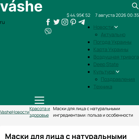
$ 44.95
€ 52
7 августа 2026 00:35
ru
Новости
Актуально
Погода Украины
Карта Украины
Воздушная тривога
Deep State
Культура
Поздравления
Техника
Красота и
Маски для лица с натуральными
Vashe
Новости
здоровье
ингредиентами: польза и особенности
Маски для лица с натуральными