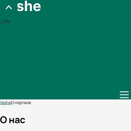
uk
ru
Vashe
О портале
О нас