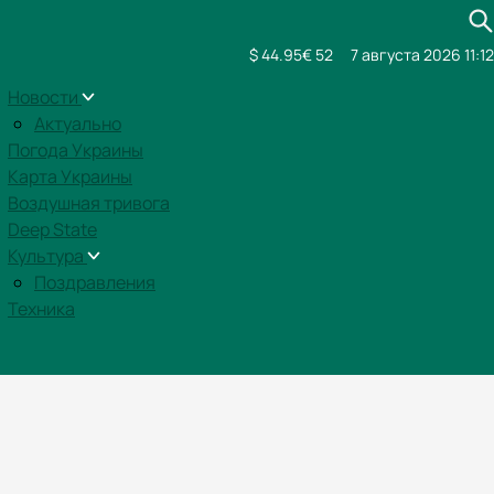
$ 44.95
€ 52
7 августа 2026 11:12
Новости
Актуально
Погода Украины
Карта Украины
Воздушная тривога
Deep State
Культура
Поздравления
Техника