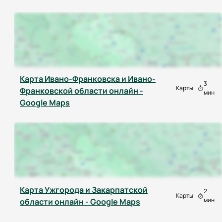
Карта Ивано-Франковска и Ивано-
3
Карты
Франковской области онлайн -
мин
Google Maps
Карта Ужгорода и Закарпатской
2
Карты
мин
области онлайн - Google Maps