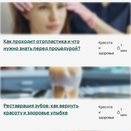
Как проходит отопластика и что
Красота
1
нужно знать перед процедурой?
и
мин
здоровье
Реставрация зубов: как вернуть
Красота
1
красоту и здоровье улыбке
и
мин
здоровье