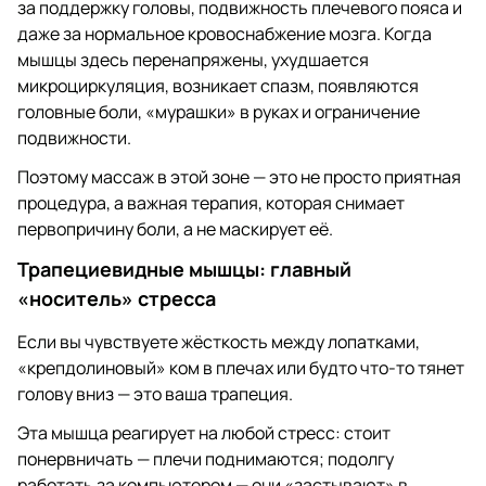
за поддержку головы, подвижность плечевого пояса и
даже за нормальное кровоснабжение мозга. Когда
мышцы здесь перенапряжены, ухудшается
микроциркуляция, возникает спазм, появляются
головные боли, «мурашки» в руках и ограничение
подвижности.
Поэтому массаж в этой зоне — это не просто приятная
процедура, а важная терапия, которая снимает
первопричину боли, а не маскирует её.
Трапециевидные мышцы: главный
«носитель» стресса
Если вы чувствуете жёсткость между лопатками,
«крепдолиновый» ком в плечах или будто что-то тянет
голову вниз — это ваша трапеция.
Эта мышца реагирует на любой стресс: стоит
понервничать — плечи поднимаются; подолгу
работать за компьютером — они «застывают» в