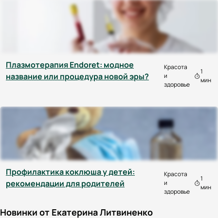
Плазмотерапия Endoret: модное
Красота
1
название или процедура новой эры?
и
мин
здоровье
Профилактика коклюша у детей:
Красота
1
рекомендации для родителей
и
мин
здоровье
Новинки от Екатерина Литвиненко