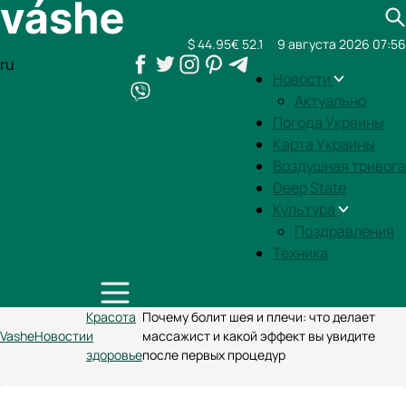
$ 44.95
€ 52.1
9 августа 2026 07:56
ru
Новости
Актуально
Погода Украины
Карта Украины
Воздушная тривога
Deep State
Культура
Поздравления
Техника
Красота
Почему болит шея и плечи: что делает
Vashe
Новости
и
массажист и какой эффект вы увидите
здоровье
после первых процедур