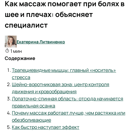
Как массаж помогает при болях в
шее и плечах: объясняет
специалист
Екатерина Литвиненко
1 мин
Содержание
Трапециевидные мышцы: главный «носитель»
стресса
Шейно-воротниковая зона: центр контроля
движения и кровообращения
Лопаточно-спинная область: отсюда начинается
правильная осанка
Почему массаж работает лучше, чем растяжка или
обезболивающие
Как быстро наступает эффект