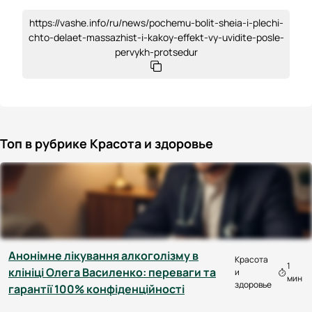
https://vashe.info/ru/news/pochemu-bolit-sheia-i-plechi-
chto-delaet-massazhist-i-kakoy-effekt-vy-uvidite-posle-
pervykh-protsedur
Топ в рубрике Красота и здоровье
Анонімне лікування алкоголізму в
Красота
1
клініці Олега Василенко: переваги та
и
мин
здоровье
гарантії 100% конфіденційності