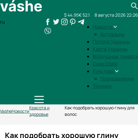
$ 44.95
€ 52.1
8 августа 2026 22:26
ru
Новости
Актуально
Погода Украины
Карта Украины
Воздушная тривога
Deep State
Культура
Поздравления
Техника
Красота и
Как подобрать хорошую глину для
Vashe
Новости
здоровье
волос
Как подобрать хорошую глину