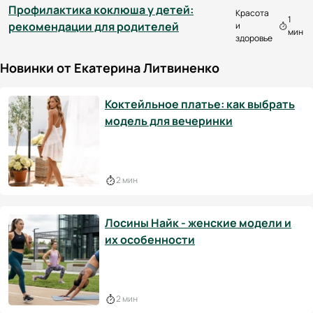
Профилактика коклюша у детей:
Красота
1
рекомендации для родителей
и
мин
здоровье
Новинки от Екатерина Литвиненко
Коктейльное платье: как выбрать
модель для вечеринки
2 мин
Лосины Найк - женские модели и
их особенности
2 мин