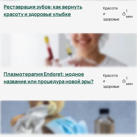
Реставрация зубов: как вернуть
Красота
1
красоту и здоровье улыбке
и
мин
здоровье
Плазмотерапия Endoret: модное
Красота
1
название или процедура новой эры?
и
мин
здоровье