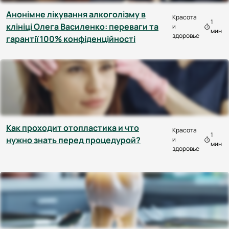
Анонімне лікування алкоголізму в
Красота
1
клініці Олега Василенко: переваги та
и
мин
здоровье
гарантії 100% конфіденційності
Как проходит отопластика и что
Красота
1
нужно знать перед процедурой?
и
мин
здоровье