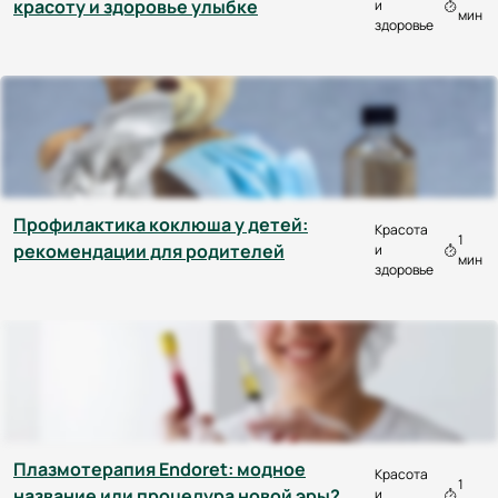
красоту и здоровье улыбке
и
мин
здоровье
Профилактика коклюша у детей:
Красота
1
рекомендации для родителей
и
мин
здоровье
Плазмотерапия Endoret: модное
Красота
1
название или процедура новой эры?
и