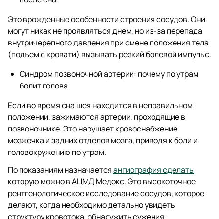
Это врожденные особенности строения сосудов. Они
могут никак не проявляться днем, но из-за перепада
внутричерепного давления при смене положения тела
(подъем с кровати) вызывать резкий болевой импульс.
Синдром позвоночной артерии: почему по утрам
болит голова
Если во время сна шея находится в неправильном
положении, зажимаются артерии, проходящие в
позвоночнике. Это нарушает кровоснабжение
мозжечка и задних отделов мозга, приводя к боли и
головокружению по утрам.
По показаниям назначается
ангиография сделать
которую можно в АЦМД Медокс. Это высокоточное
рентгенологическое исследование сосудов, которое
делают, когда необходимо детально увидеть
структуру кровотока, обнаружить сужения,