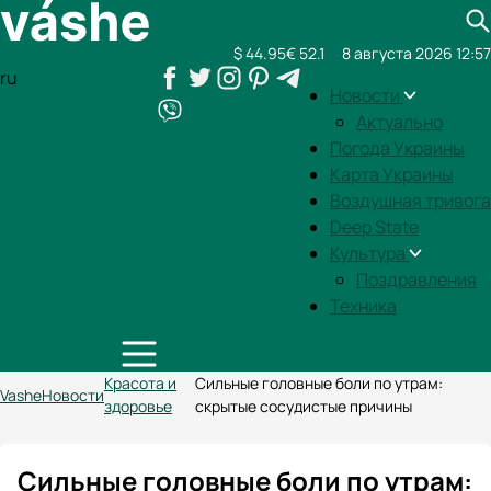
$ 44.95
€ 52.1
8 августа 2026 12:57
ru
Новости
Актуально
Погода Украины
Карта Украины
Воздушная тривога
Deep State
Культура
Поздравления
Техника
Красота и
Сильные головные боли по утрам:
Vashe
Новости
здоровье
скрытые сосудистые причины
Сильные головные боли по утрам: