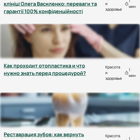
1
клініці Олега Василенко: переваги та
и
мин
здоровье
гарантії 100% конфіденційності
Как проходит отопластика и что
Красота
1
нужно знать перед процедурой?
и
мин
здоровье
Реставрация зубов: как вернуть
Красота
1