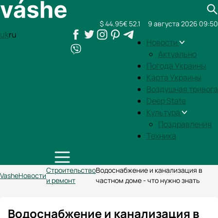
$ 44.95
€ 52.1
9 августа 2026 09:50
uk
ru
Новости
Актуально
Погода Украины
Карта Украины
Воздушная тривога
Deep State
Культура
Поздравления
Техника
Строительство
Водоснабжение и канализация в
Vashe
Новости
и ремонт
частном доме - что нужно знать
Водоснабжение и канализация в