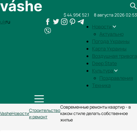
$ 44.95
€ 52.1
8 августа 2026 02:53
uk
ru
Новости
Актуально
Погода Украины
Карта Украины
Воздушная тривога
Deep State
Культура
Поздравления
Техника
Современные ремонты квартир - в
Строительство
Vashe
Новости
каком стиле делать собственное
и ремонт
жилье