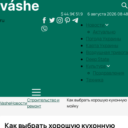
$ 44.9
€ 51.9
6 августа 2026 08:48
ru
Новости
Актуально
Погода Украины
Карта Украины
Воздушная тривога
Deep State
Культура
Поздравления
Техника
Строительство и
Как выбрать хорошую кухонную
Vashe
Новости
ремонт
мойку
Как выбрать хорошую кухонную