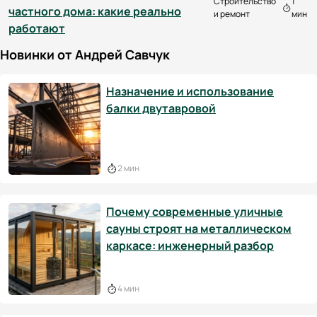
Строительство
1
частного дома: какие реально
и ремонт
мин
работают
Новинки от Андрей Савчук
Назначение и использование
балки двутавровой
2 мин
Почему современные уличные
сауны строят на металлическом
каркасе: инженерный разбор
4 мин