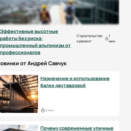
Эффективные высотные
Строительство
1
работы без риска:
и ремонт
мин
промышленный альпинизм от
профессионалов
овинки от Андрей Савчук
Назначение и использование
балки двутавровой
2 мин
Почему современные уличные