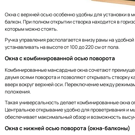
Окна с верхней осью особенно удобны для установки в м
балкон. При полном открытии створка находится в гориз
которым можно стоять.
Ручка управления располагается внизу рамы на удобной
устанавливать на высоте от 100 до 220 см от пола.
Окна с комбинированной осью поворота
Комбинированные мансардные окна сочетают преимущес
двумя осями поворота и позволяют открывать створку ка
вверх вокруг верхней оси. Переключение между режима
положения.
Такая универсальность делает комбинированные окна о
Центральное открывание удобно для проветривания и мы
обеспечивает максимальный обзор и возможность высун
Окна с нижней осью поворота (окна-балконы)