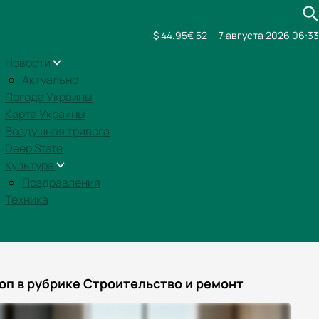
$ 44.95
€ 52
7 августа 2026 06:33
Новости
Актуально
Погода Украины
Карта Украины
Воздушная тривога
Deep State
Культура
Поздравления
Техника
оп в рубрике Строительство и ремонт