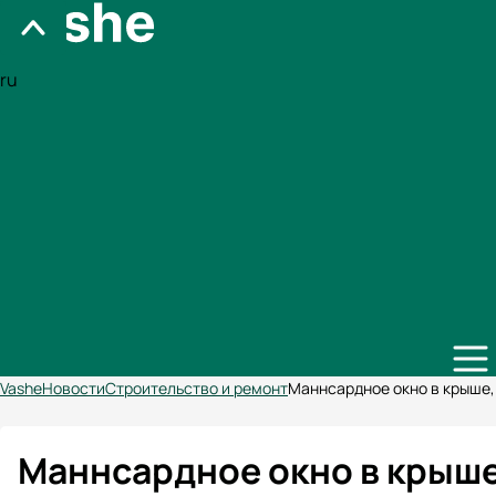
ru
Vashe
Новости
Строительство и ремонт
Маннсардное окно в крыше,
Маннсардное окно в крыше