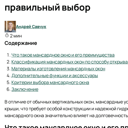
правильный выбор
Андрей Савчук
2 мин
Содержание
Что такое мансардное окно и его преимущества
Классификация мансардных окон по способу открыв
Материалы изготовления мансардных окон
Дополнительные функции и аксессуары
Критерии выбора мансардного окна
Заключение
В отличие от обычных вертикальных окон, мансардные 
крыши, что требует особой конструкции и надежной гид
мансардного окна значительно влияет на долговечность
Что такое мансардное окно и его 