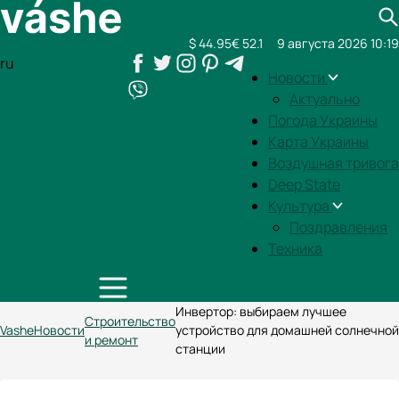
$ 44.95
€ 52.1
9 августа 2026 10:19
ru
Новости
Актуально
Погода Украины
Карта Украины
Воздушная тривога
Deep State
Культура
Поздравления
Техника
Инвертор: выбираем лучшее
Строительство
Vashe
Новости
устройство для домашней солнечной
и ремонт
станции