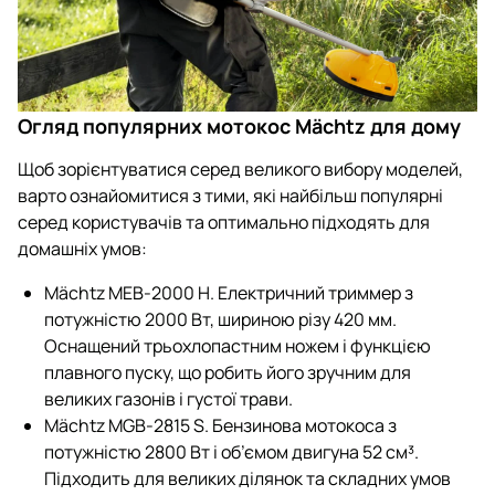
Огляд популярних мотокос Mächtz для дому
Щоб зорієнтуватися серед великого вибору моделей,
варто ознайомитися з тими, які найбільш популярні
серед користувачів та оптимально підходять для
домашніх умов:
Mächtz MEB-2000 H. Електричний триммер з
потужністю 2000 Вт, шириною різу 420 мм.
Оснащений трьохлопастним ножем і функцією
плавного пуску, що робить його зручним для
великих газонів і густої трави.
Mächtz MGB-2815 S. Бензинова мотокоса з
потужністю 2800 Вт і об’ємом двигуна 52 см³.
Підходить для великих ділянок та складних умов