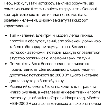
Перш ніж купувати мотокосу, важливо розуміти, що
саме визначає її ефективність та зручність. Основні
критерії включають тип живлення, потужність,
різальний елемент, ширину захвату та комфорт
користування:
Тип живлення. Електричні моделі легші і тихіші,
простіші в обслуговуванні, але обмежені довжиною
кабелю або зарядом акумулятора. Бензинові
мотокоси автономні, потужні і можуть справлятися
з густою рослинністю, але вони важчі та гучніші.
Потужність. Вона безпосередньо впливає на
продуктивність. Для домашнього користування
достатньо потужності до 2800 Вт, цього вистачає
для газону та дрібного бур’яну.
Різальний елемент. Ліска підходить для трави та
м’яких бур’янів, а металевий ніж ефективний проти
густих кущів або щільної трави. Наприклад, Mächtz
MEB-2000 H оснащена котушкою з ліскою та ножем