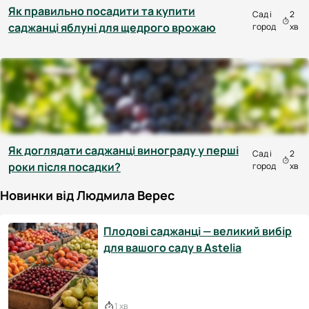
Як правильно посадити та купити
Сад і
2
саджанці яблуні для щедрого врожаю
город
хв
Як доглядати саджанці винограду у перші
Сад і
2
роки після посадки?
город
хв
Новинки від Людмила Верес
Плодові саджанці — великий вибір
для вашого саду в Astelia
1 хв