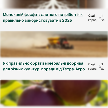
Монокалій фосфат: для чого потрібен і як
Сад і
1
правильно використовувати в 2025
город
хв
Як правильно обрати мінеральні добрива
Сад і
3
для різних культур: поради від Тетра-Агро
город
хв