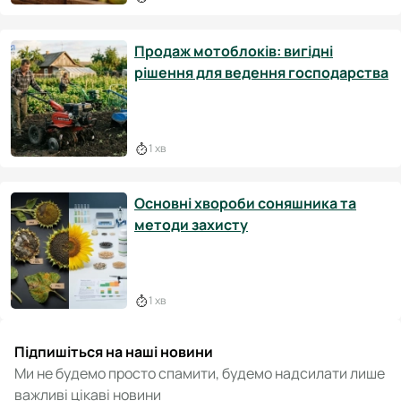
Продаж мотоблоків: вигідні
рішення для ведення господарства
1 хв
Основні хвороби соняшника та
методи захисту
1 хв
Підпишіться на наші новини
Ми не будемо просто спамити, будемо надсилати лише
важливі цікаві новини