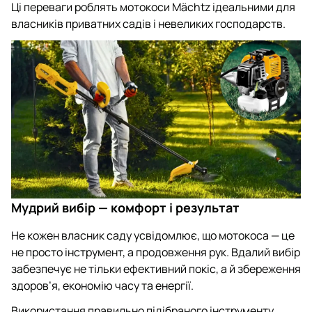
Ці переваги роблять мотокоси Mächtz ідеальними для
власників приватних садів і невеликих господарств.
Мудрий вибір — комфорт і результат
Не кожен власник саду усвідомлює, що мотокоса — це
не просто інструмент, а продовження рук. Вдалий вибір
забезпечує не тільки ефективний покіс, а й збереження
здоров’я, економію часу та енергії.
Використання правильно підібраного інструменту