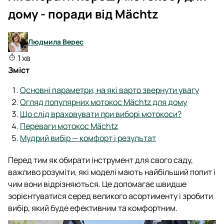
дому - поради від Мächtz
Людмила Верес
1 хв
Зміст
Основні параметри, на які варто звернути увагу
Огляд популярних мотокос Mächtz для дому
Що слід враховувати при виборі мотокоси?
Переваги мотокос Mächtz
Мудрий вибір — комфорт і результат
Перед тим як обирати інструмент для свого саду,
важливо розуміти, які моделі мають найбільший попит і
чим вони відрізняються. Це допомагає швидше
зорієнтуватися серед великого асортименту і зробити
вибір, який буде ефективним та комфортним.