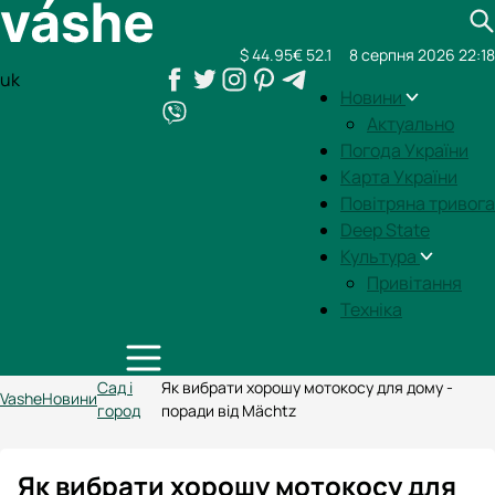
$ 44.95
€ 52.1
8 серпня 2026 22:18
uk
Новини
Актуально
Погода України
Карта України
Повітряна тривога
Deep State
Культура
Привітання
Техніка
Сад і
Як вибрати хорошу мотокосу для дому -
Vashe
Новини
город
поради від Мächtz
Як вибрати хорошу мотокосу для