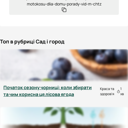
motokosu-dlia-domu-porady-vid-m-chtz
Топ в рубриці Сад і город
Початок сезону чорниці: коли збирати
Краса та
1
та чим корисна ця лісова ягода
здоров'я
хв