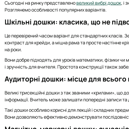
Сьогодні на ринку представлено
великий вибрі дошок
, і
Розглянемо особливості популярних варіантів.
Шкільні дошки: класика, що не підв
Це перевірений часом варіант для стандартних класів. З
контраст для крейди, а міцна рама та просте настінне к
на роки.
Вони добре підходять для уроків математики, фізики чи 
і зручність для вчителя. Простота конструкції також забе
Аудиторні дошки: місце для всього
Великі трисекційні дошки з так званими «крилами», що 
інформації. Вчитель може залишати попередні записи та 
Такі дошки особливо корисні для лекцій і складних предм
Вони дозволяють ефективно демонструвати послідовніст
Магнітно-маркерні дошки: сучасніст