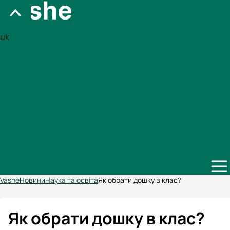
uk
Vashe
Новини
Наука та освіта
Як обрати дошку в клас?
Як обрати дошку в клас?