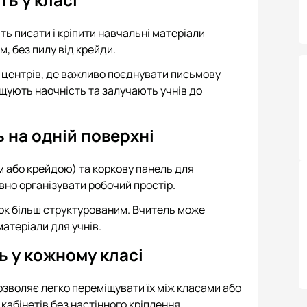
ть писати і кріпити навчальні матеріали
, без пилу від крейди.
х центрів, де важливо поєднувати письмову
ащують наочність та залучають учнів до
 на одній поверхні
 або крейдою) та коркову панель для
вно організувати робочий простір.
ок більш структурованим. Вчитель може
атеріали для учнів.
ь у кожному класі
озволяє легко переміщувати їх між класами або
кабінетів без настінного кріплення.