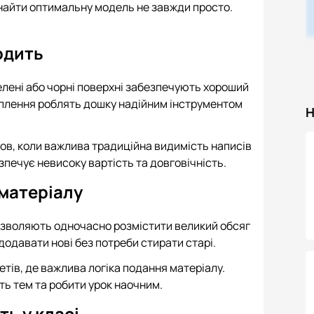
 знайти оптимальну модель не завжди просто.
одить
елені або чорні поверхні забезпечують хороший
ріплення роблять дошку надійним інструментом
Н
мов, коли важлива традиційна видимість написів
зпечує невисоку вартість та довговічність.
 матеріалу
дозволяють одночасно розмістити великий обсяг
додавати нові без потреби стирати старі.
етів, де важлива логіка подання матеріалу.
ь тем та робити урок наочним.
ь у класі