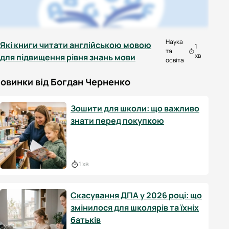
Наука
Які книги читати англійською мовою
1
та
хв
для підвищення рівня знань мови
освіта
овинки від Богдан Черненко
Зошити для школи: що важливо
знати перед покупкою
1 хв
Скасування ДПА у 2026 році: що
змінилося для школярів та їхніх
батьків