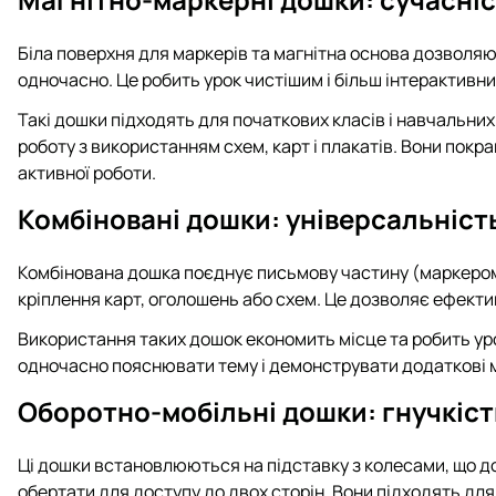
Біла поверхня для маркерів та магнітна основа дозволяю
одночасно. Це робить урок чистішим і більш інтерактивним
Такі дошки підходять для початкових класів і навчальни
роботу з використанням схем, карт і плакатів. Вони покр
активної роботи.
Комбіновані дошки: універсальність
Комбінована дошка поєднує письмову частину (маркером
кріплення карт, оголошень або схем. Це дозволяє ефекти
Використання таких дошок економить місце та робить ур
одночасно пояснювати тему і демонструвати додаткові м
Оборотно-мобільні дошки: гнучкіст
Ці дошки встановлюються на підставку з колесами, що д
обертати для доступу до двох сторін. Вони підходять для 