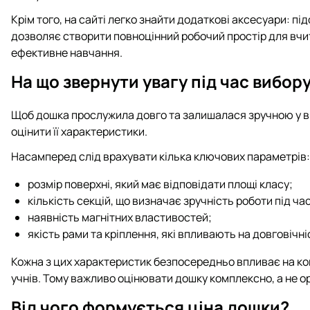
Крім того, на сайті легко знайти додаткові аксесуари: під
дозволяє створити повноцінний робочий простір для вчи
ефективне навчання.
На що звернути увагу під час вибор
Щоб дошка прослужила довго та залишалася зручною у в
оцінити її характеристики.
Насамперед слід врахувати кілька ключових параметрів:
розмір поверхні, який має відповідати площі класу;
кількість секцій, що визначає зручність роботи під час
наявність магнітних властивостей;
якість рами та кріплення, які впливають на довговічні
Кожна з цих характеристик безпосередньо впливає на ко
учнів. Тому важливо оцінювати дошку комплексно, а не ор
Від чого формується ціна дошки?