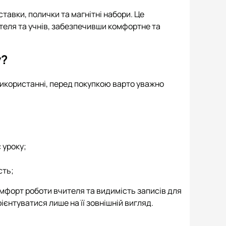
ставки, полички та магнітні набори. Це
теля та учнів, забезпечивши комфортне та
у?
икористанні, перед покупкою варто уважно
 уроку;
сть;
мфорт роботи вчителя та видимість записів для
ієнтуватися лише на її зовнішній вигляд.