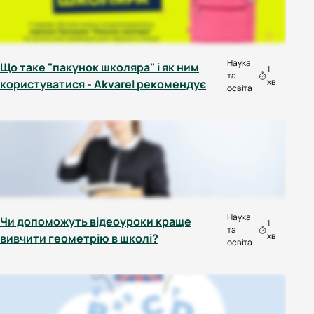
Наука
Що таке "пакунок школяра" і як ним
1
та
хв
користуватися - Akvarel рекомендує
освіта
Наука
Чи допоможуть відеоуроки краще
1
та
хв
вивчити геометрію в школі?
освіта