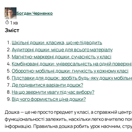
Богдан Черненко
1 хв
Зміст
Шкільні дошки: класика, що не підводить
Аудиторні дошки: місце для всього матеріалу
Магнітно-маркерні дошки: сучасність у класі
Комбіновані дошки: універсальність на одній поверхні
Оборотно-мобільні дошки: гнучкість у кожному класі
Підставки для дошок: зробіть будь-яку дошку мобіль
Де подивитися варіанти дошок?
На що звернути увагу під час вибору?
Від чого формується ціна дошки?
Дошка — це не просто предмет у класі, а справжній центр 
функціональності залежить, наскільки легко вчителю по
інформацію. Правильна дошка робить урок наочним, стру