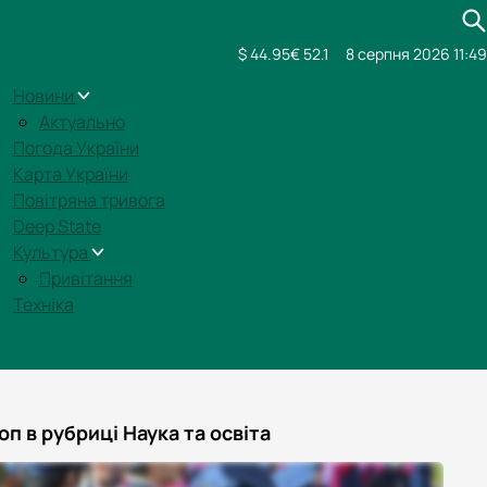
$ 44.95
€ 52.1
8 серпня 2026 11:49
Новини
Актуально
Погода України
Карта України
Повітряна тривога
Deep State
Культура
Привітання
Техніка
оп в рубриці Наука та освіта