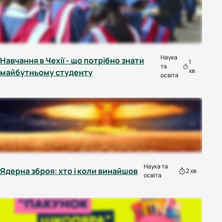
Наука
Навчання в Чехії - що потрібно знати
1
та
хв
майбутньому студенту
освіта
Наука та
Ядерна зброя: хто і коли винайшов
2 хв
освіта