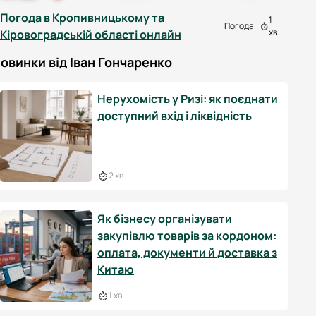
Погода в Кропивницькому та
1
Погода
хв
Кіровоградській області онлайн
овинки від Іван Гончаренко
Нерухомість у Ризі: як поєднати
доступний вхід і ліквідність
2 хв
Як бізнесу організувати
закупівлю товарів за кордоном:
оплата, документи й доставка з
Китаю
1 хв