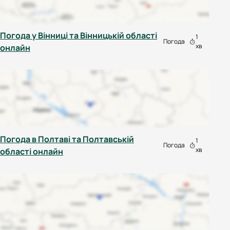
Погода у Вінниці та Вінницькій області
1
Погода
хв
онлайн
Погода в Полтаві та Полтавській
1
Погода
хв
області онлайн