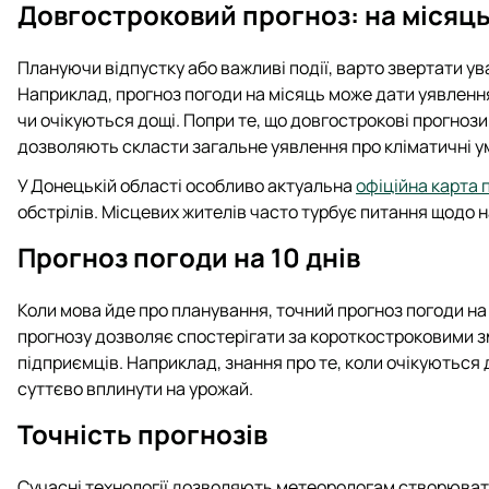
Довгостроковий прогноз: на місяц
Плануючи відпустку або важливі події, варто звертати ув
Наприклад, прогноз погоди на місяць може дати уявлення
чи очікуються дощі. Попри те, що довгострокові прогноз
дозволяють скласти загальне уявлення про кліматичні у
У Донецькій області особливо актуальна
офіційна карта 
обстрілів. Місцевих жителів часто турбує питання щодо н
Прогноз погоди на 10 днів
Коли мова йде про планування, точний прогноз погоди на 
прогнозу дозволяє спостерігати за короткостроковими зм
підприємців. Наприклад, знання про те, коли очікуються
суттєво вплинути на урожай.
Точність прогнозів
Сучасні технології дозволяють метеорологам створювати