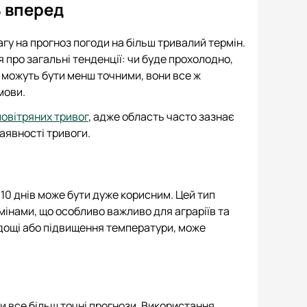
ь вперед
агу на прогноз погоди на більш тривалий термін.
 про загальні тенденції: чи буде прохолодно,
и можуть бути менш точними, вони все ж
мови.
повітряних тривог
, адже область часто зазнає
аявності тривоги.
10 днів може бути дуже корисним. Цей тип
інами, що особливо важливо для аграріїв та
 дощі або підвищення температури, може
 все більш точні прогнози. Використання