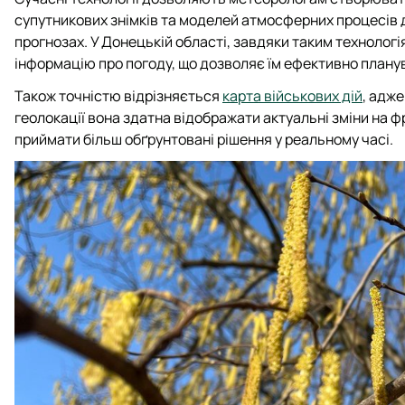
супутникових знімків та моделей атмосферних процесів 
прогнозах. У Донецькій області, завдяки таким технолог
інформацію про погоду, що дозволяє їм ефективно планув
Також точністю відрізняється
карта військових дій
, адж
геолокації вона здатна відображати актуальні зміни на 
приймати більш обґрунтовані рішення у реальному часі.