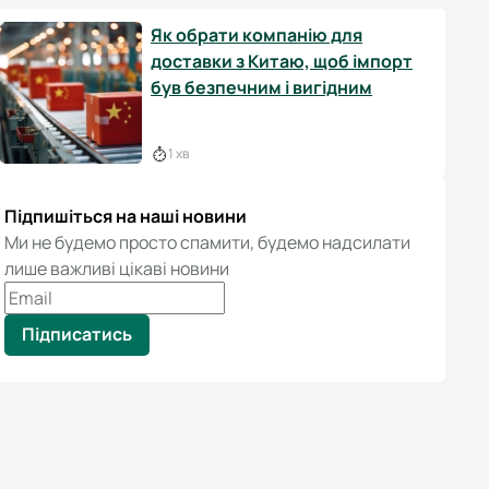
Як обрати компанію для
доставки з Китаю, щоб імпорт
був безпечним і вигідним
1 хв
Підпишіться на наші новини
Ми не будемо просто спамити, будемо надсилати
лише важливі цікаві новини
Підписатись