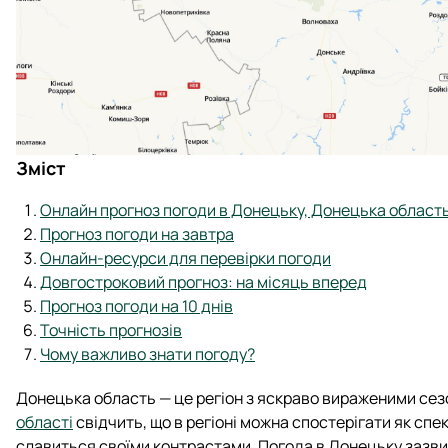
Зміст
Онлайн прогноз погоди в Донецьку, Донецька област
Прогноз погоди на завтра
Онлайн-ресурси для перевірки погоди
Довгостроковий прогноз: на місяць вперед
Прогноз погоди на 10 днів
Точність прогнозів
Чому важливо знати погоду?
Донецька область — це регіон з яскраво вираженими се
області
свідчить, що в регіоні можна спостерігати як спек
славиться своїми контрастами. Погода в Донецьку зазвич