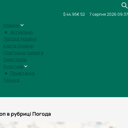
$ 44.95
€ 52
7 серпня 2026 09:37
Новини
Актуально
Погода України
Карта України
Повітряна тривога
Deep State
Культура
Привітання
Техніка
оп в рубриці Погода