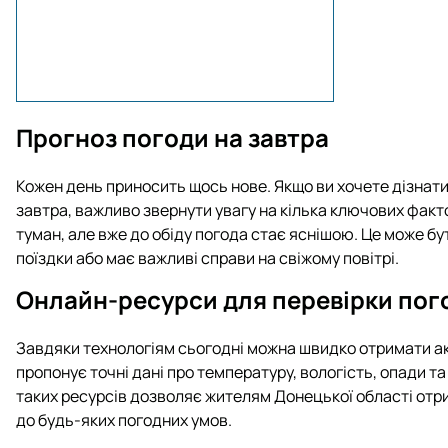
Прогноз погоди на завтра
Кожен день приносить щось нове. Якщо ви хочете дізнатис
завтра, важливо звернути увагу на кілька ключових факто
туман, але вже до обіду погода стає яснішою. Це може бу
поїздки або має важливі справи на свіжому повітрі.
Онлайн-ресурси для перевірки пог
Завдяки технологіям сьогодні можна швидко отримати а
пропонує точні дані про температуру, вологість, опади т
таких ресурсів дозволяє жителям Донецької області отр
до будь-яких погодних умов.