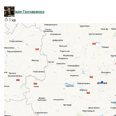
Іван Гончаренко
1 хв