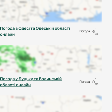
Погода в Одесі та Одеській області
1
Погода
хв
онлайн
Погода у Луцьку та Волинській
1
Погода
хв
області онлайн