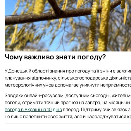
Чому важливо знати погоду?
У Донецькій області знання про погоду та її зміни є важл
планування відпочинку, сільськогосподарська діяльність
метеорологічних умов допомагає уникнути неприємност
Завдяки онлайн-ресурсам, доступним сьогодні, жителі м
погоди, отримати точний прогноз на завтра, на місяць чи 
погода в Україні на 10 днів
вперед. Підтримуючи зв'язок з
не лише полегшити своє життя, але й насолоджуватися кр