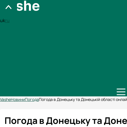
uk
ru
Vashe
Новини
Погода
Погода в Донецьку та Донецькій області онла
Погода в Донецьку та Доне