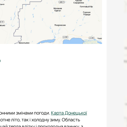
ь
зонними змінами погоди.
Карта Донецької
отне літо, так і холодну зиму. Область
ай тепла влітку і прохолодна взимку, з