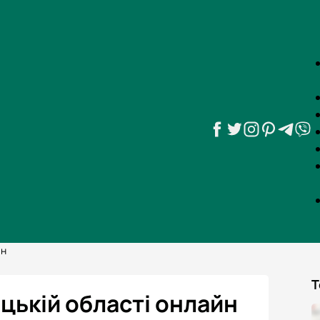
йн
Т
цькій області онлайн