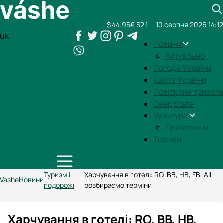
$ 44.95
€ 52.1
10 серпня 2026 14:12
uk
Новини
Актуально
Погода України
Карта України
Повітряна тривога
Deep State
Культура
Привітання
Техніка
Туризм і
Харчування в готелі: RO, BB, HB, FB, All –
Vashe
Новини
подорожі
розбираємо терміни
Харчування в готелі: RO, BB, HB,