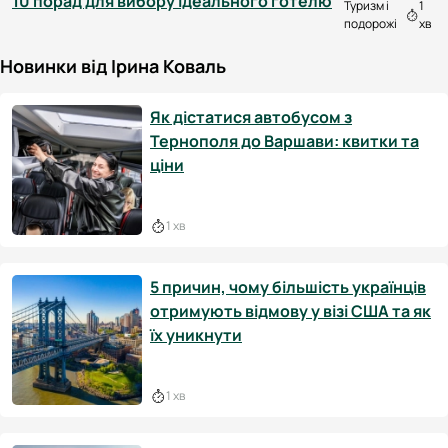
10 порад для вибору ідеального готелю
Туризм і
1
подорожі
хв
Новинки від Ірина Коваль
Як дістатися автобусом з
Тернополя до Варшави: квитки та
ціни
1 хв
5 причин, чому більшість українців
отримують відмову у візі США та як
їх уникнути
1 хв