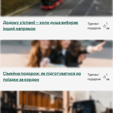
Додому з Іспанії — коли душа вибирає
Туризм і
1
інший напрямок
подорожі
хв
Сімейна подорож: як підготуватися до
Туризм і
1
поїздки за кордон
подорожі
хв