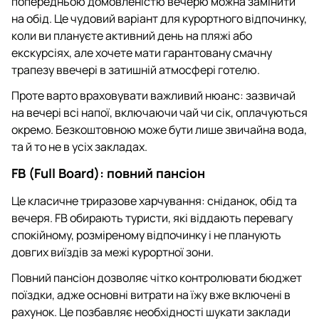
попередньою домовленістю вечерю можна замінити
на обід. Це чудовий варіант для курортного відпочинку,
коли ви плануєте активний день на пляжі або
екскурсіях, але хочете мати гарантовану смачну
трапезу ввечері в затишній атмосфері готелю.
Проте варто враховувати важливий нюанс: зазвичай
на вечері всі напої, включаючи чай чи сік, оплачуються
окремо. Безкоштовною може бути лише звичайна вода,
та й то не в усіх закладах.
FB (Full Board): повний пансіон
Це класичне триразове харчування: сніданок, обід та
вечеря. FB обирають туристи, які віддають перевагу
спокійному, розміреному відпочинку і не планують
довгих виїздів за межі курортної зони.
Повний пансіон дозволяє чітко контролювати бюджет
поїздки, адже основні витрати на їжу вже включені в
рахунок. Це позбавляє необхідності шукати заклади