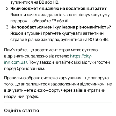
зупинитися на BB або HB.
Який бюджет я виділяю на додаткові витрати?
Якщо ви хочете заздалегідь знати підсумкову суму
подорожі – обирайте FB або AI.
Чи подобається мені кулінарна різноманітність?
Якщо ви гурман і прагнете куштувати автентичні
страви в різних закладах, зупиніться на RO або BB.
Пам’ятайте, що асортимент страв може суттєво
відрізнятися, залежно від готелю
https://city-
inn.com.ua/
. Тому завжди читайте свіжі відгуки гостей
перед бронюванням.
Правильно обрана система харчування – це запорука
того, що ви залишитеся задоволеними відпочинком і не
відчуватимете дискомфорту через зайві витрати чи
незручний графік.
Оцініть статтю