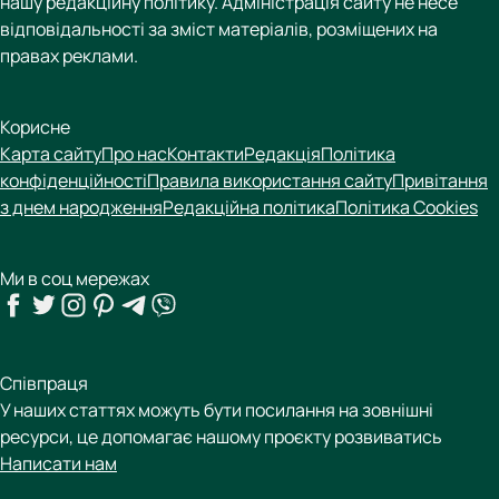
нашу редакційну політику. Адміністрація сайту не несе
відповідальності за зміст матеріалів, розміщених на
правах реклами.
Корисне
Карта сайту
Про нас
Контакти
Редакція
Політика
конфіденційності
Правила використання сайту
Привітання
з днем народження
Редакційна політика
Політика Cookies
Ми в соц мережах
Співпраця
У наших статтях можуть бути посилання на зовнішні
ресурси, це допомагає нашому проєкту розвиватись
Написати нам