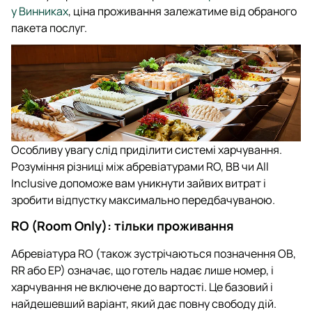
у Винниках
, ціна проживання залежатиме від обраного
пакета послуг.
Особливу увагу слід приділити системі харчування.
Розуміння різниці між абревіатурами RO, BB чи All
Inclusive допоможе вам уникнути зайвих витрат і
зробити відпустку максимально передбачуваною.
RO (Room Only): тільки проживання
Абревіатура RO (також зустрічаються позначення OB,
RR або EP) означає, що готель надає лише номер, і
харчування не включене до вартості. Це базовий і
найдешевший варіант, який дає повну свободу дій.