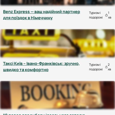
Benz Express — ваш надійний партнер
Туризм і
1
для поїздок в Німеччину
подорожі
хв
Таксі Київ – Івано-Франківськ: зручно,
Туризм і
2
швидко та комфортно
подорожі
хв