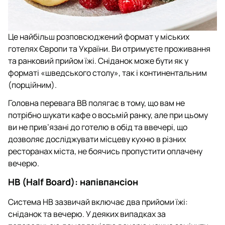
Це найбільш розповсюджений формат у міських
готелях Європи та України. Ви отримуєте проживання
та ранковий прийом їжі. Сніданок може бути як у
форматі «шведського столу», так і континентальним
(порційним).
Головна перевага BB полягає в тому, що вам не
потрібно шукати кафе о восьмій ранку, але при цьому
ви не прив’язані до готелю в обід та ввечері, що
дозволяє досліджувати місцеву кухню в різних
ресторанах міста, не боячись пропустити оплачену
вечерю.
HB (Half Board): напівпансіон
Система HB зазвичай включає два прийоми їжі:
сніданок та вечерю. У деяких випадках за