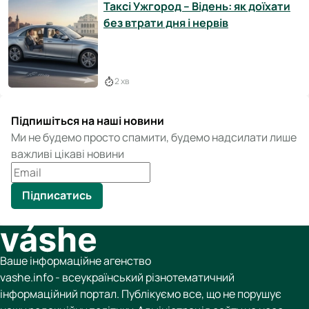
Таксі Ужгород – Відень: як доїхати
без втрати дня і нервів
2 хв
Підпишіться на наші новини
Ми не будемо просто спамити, будемо надсилати лише
важливі цікаві новини
Підписатись
Ваше інформаційне агенство
vashe.info - всеукраїнський різнотематичний
інформаційний портал. Публікуємо все, що не порушує