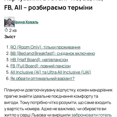
FB, All – розбираємо терміни
Ірина Коваль
2 хв
Зміст
RO (Room Only): тільки проживання
BB (Bed and Breakfast): сніданок включено
HB (Half Board): напівпансіон
FB (Full Board): повний пансіон
All Inclusive (AI) та Ultra All Inclusive (UAI)
Як обрати оптимальний варіант?
Плануючи довгоочікувану відпустку, кожен мандрівник
прагне знайти ідеальне поєднання комфорту та
вигоди. Тому потрібно чітко розуміти, що саме входить
у вартість номера. Адже не важливо, чи обираєте ви
житло у серці Львова чи вирішили
забронювати готель