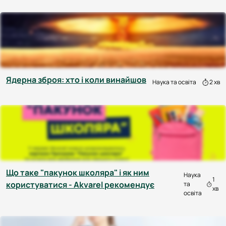
Ядерна зброя: хто і коли винайшов
Наука та освіта
2 хв
Що таке "пакунок школяра" і як ним
Наука
1
користуватися - Akvarel рекомендує
та
хв
освіта