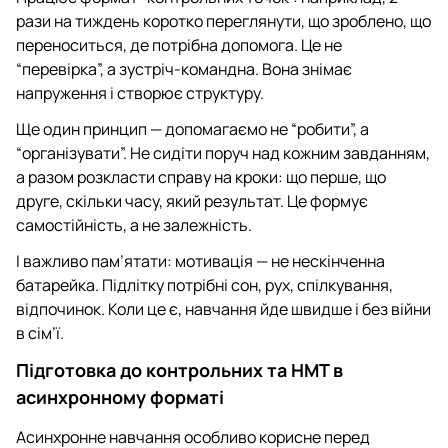
рази на тиждень коротко переглянути, що зроблено, що
переноситься, де потрібна допомога. Це не
“перевірка”, а зустріч-командна. Вона знімає
напруження і створює структуру.
Ще один принцип — допомагаємо не “робити”, а
“організувати”. Не сидіти поруч над кожним завданням,
а разом розкласти справу на кроки: що перше, що
друге, скільки часу, який результат. Це формує
самостійність, а не залежність.
І важливо пам’ятати: мотивація — не нескінченна
батарейка. Підлітку потрібні сон, рух, спілкування,
відпочинок. Коли це є, навчання йде швидше і без війни
в сім’ї.
Підготовка до контрольних та НМТ в
асинхронному форматі
Асинхронне навчання особливо корисне перед