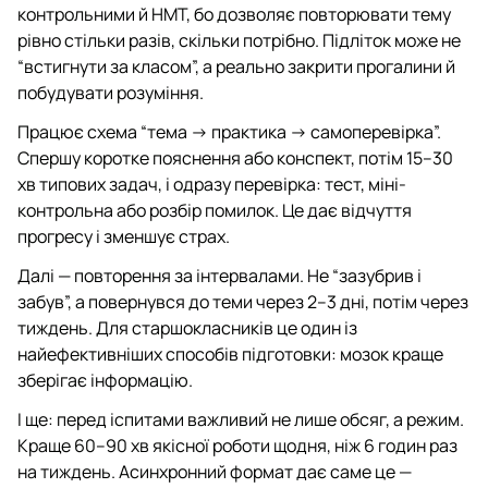
контрольними й НМТ, бо дозволяє повторювати тему
рівно стільки разів, скільки потрібно. Підліток може не
“встигнути за класом”, а реально закрити прогалини й
побудувати розуміння.
Працює схема “тема → практика → самоперевірка”.
Спершу коротке пояснення або конспект, потім 15–30
хв типових задач, і одразу перевірка: тест, міні-
контрольна або розбір помилок. Це дає відчуття
прогресу і зменшує страх.
Далі — повторення за інтервалами. Не “зазубрив і
забув”, а повернувся до теми через 2–3 дні, потім через
тиждень. Для старшокласників це один із
найефективніших способів підготовки: мозок краще
зберігає інформацію.
І ще: перед іспитами важливий не лише обсяг, а режим.
Краще 60–90 хв якісної роботи щодня, ніж 6 годин раз
на тиждень. Асинхронний формат дає саме це —