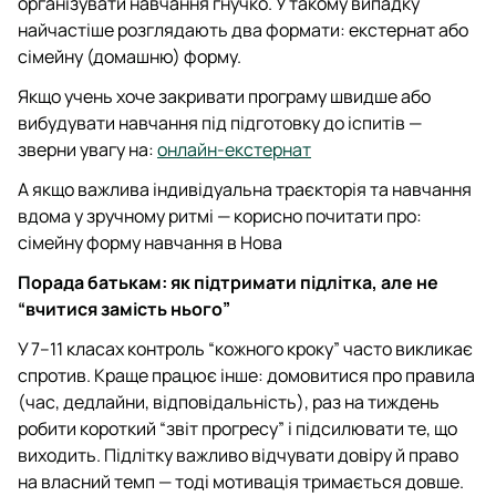
організувати навчання гнучко. У такому випадку
найчастіше розглядають два формати: екстернат або
сімейну (домашню) форму.
Якщо учень хоче закривати програму швидше або
вибудувати навчання під підготовку до іспитів —
зверни увагу на:
онлайн-екстернат
А якщо важлива індивідуальна траєкторія та навчання
вдома у зручному ритмі — корисно почитати про:
сімейну форму навчання в Нова
Порада батькам: як підтримати підлітка, але не
“вчитися замість нього”
У 7–11 класах контроль “кожного кроку” часто викликає
спротив. Краще працює інше: домовитися про правила
(час, дедлайни, відповідальність), раз на тиждень
робити короткий “звіт прогресу” і підсилювати те, що
виходить. Підлітку важливо відчувати довіру й право
на власний темп — тоді мотивація тримається довше.