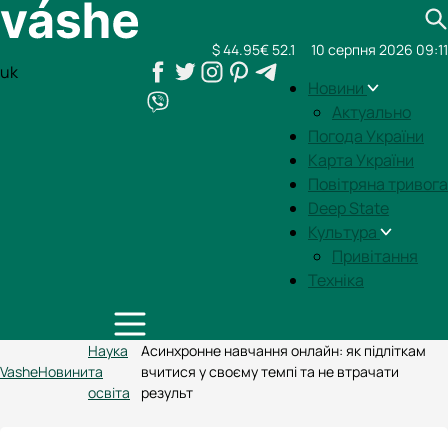
$ 44.95
€ 52.1
10 серпня 2026 09:11
uk
Новини
Актуально
Погода України
Карта України
Повітряна тривога
Deep State
Культура
Привітання
Техніка
Наука
Асинхронне навчання онлайн: як підліткам
Vashe
Новини
та
вчитися у своєму темпі та не втрачати
освіта
результ