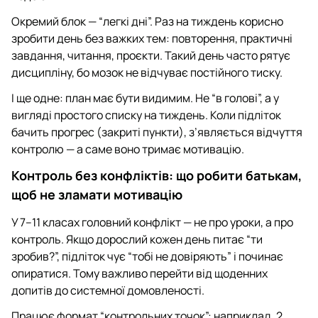
Окремий блок — “легкі дні”. Раз на тиждень корисно
зробити день без важких тем: повторення, практичні
завдання, читання, проєкти. Такий день часто рятує
дисципліну, бо мозок не відчуває постійного тиску.
І ще одне: план має бути видимим. Не “в голові”, а у
вигляді простого списку на тиждень. Коли підліток
бачить прогрес (закриті пункти), з’являється відчуття
контролю — а саме воно тримає мотивацію.
Контроль без конфліктів: що робити батькам,
щоб не зламати мотивацію
У 7–11 класах головний конфлікт — не про уроки, а про
контроль. Якщо дорослий кожен день питає “ти
зробив?”, підліток чує “тобі не довіряють” і починає
опиратися. Тому важливо перейти від щоденних
допитів до системної домовленості.
Працює формат “контрольних точок”: наприклад, 2