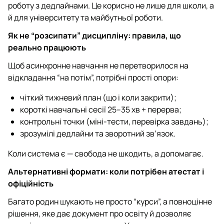
роботу з дедлайнами. Це корисно не лише для школи, а
й для університету та майбутньої роботи.
Як не “розсипати” дисципліну: правила, що
реально працюють
Щоб асинхронне навчання не перетворилося на
відкладання “на потім”, потрібні прості опори:
чіткий тижневий план (що і коли закрити);
короткі навчальні сесії 25–35 хв + перерва;
контрольні точки (міні-тести, перевірка завдань);
зрозумілі дедлайни та зворотний зв’язок.
Коли система є — свобода не шкодить, а допомагає.
Альтернативні формати: коли потрібен атестат і
офіційність
Багато родин шукають не просто “курси”, а повноцінне
рішення, яке дає документ про освіту й дозволяє