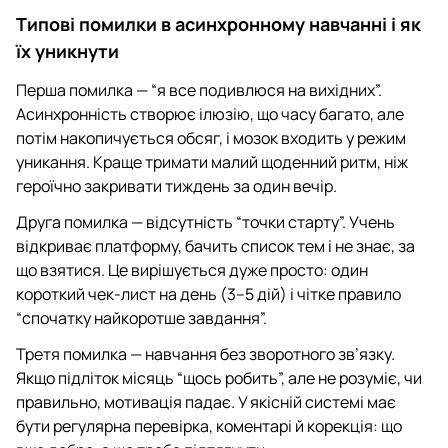
Типові помилки в асинхронному навчанні і як
їх уникнути
Перша помилка — “я все подивлюся на вихідних”.
Асинхронність створює ілюзію, що часу багато, але
потім накопичується обсяг, і мозок входить у режим
уникання. Краще тримати малий щоденний ритм, ніж
героїчно закривати тиждень за один вечір.
Друга помилка — відсутність “точки старту”. Учень
відкриває платформу, бачить список тем і не знає, за
що взятися. Це вирішується дуже просто: один
короткий чек-лист на день (3–5 дій) і чітке правило
“спочатку найкоротше завдання”.
Третя помилка — навчання без зворотного зв’язку.
Якщо підліток місяць “щось робить”, але не розуміє, чи
правильно, мотивація падає. У якісній системі має
бути регулярна перевірка, коментарі й корекція: що