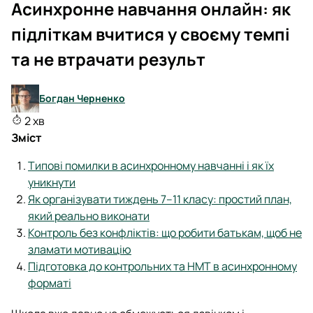
Асинхронне навчання онлайн: як
підліткам вчитися у своєму темпі
та не втрачати результ
Богдан Черненко
2 хв
Зміст
Типові помилки в асинхронному навчанні і як їх
уникнути
Як організувати тиждень 7–11 класу: простий план,
який реально виконати
Контроль без конфліктів: що робити батькам, щоб не
зламати мотивацію
Підготовка до контрольних та НМТ в асинхронному
форматі