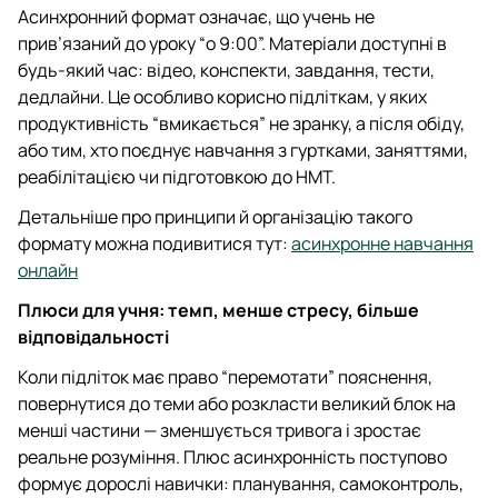
Асинхронний формат означає, що учень не
прив’язаний до уроку “о 9:00”. Матеріали доступні в
будь-який час: відео, конспекти, завдання, тести,
дедлайни. Це особливо корисно підліткам, у яких
продуктивність “вмикається” не зранку, а після обіду,
або тим, хто поєднує навчання з гуртками, заняттями,
реабілітацією чи підготовкою до НМТ.
Детальніше про принципи й організацію такого
формату можна подивитися тут:
асинхронне навчання
онлайн
Плюси для учня: темп, менше стресу, більше
відповідальності
Коли підліток має право “перемотати” пояснення,
повернутися до теми або розкласти великий блок на
менші частини — зменшується тривога і зростає
реальне розуміння. Плюс асинхронність поступово
формує дорослі навички: планування, самоконтроль,