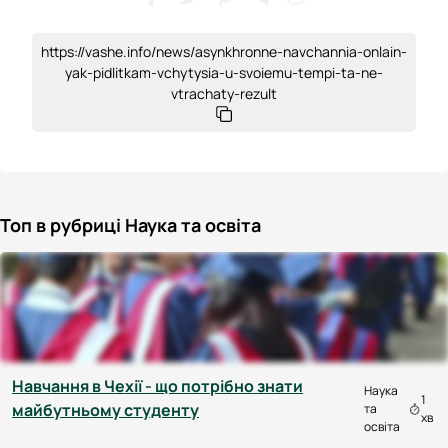
https://vashe.info/news/asynkhronne-navchannia-onlain-
yak-pidlitkam-vchytysia-u-svoiemu-tempi-ta-ne-
vtrachaty-rezult
Топ в рубриці Наука та освіта
Навчання в Чехії - що потрібно знати
Наука
1
майбутньому студенту
та
хв
освіта