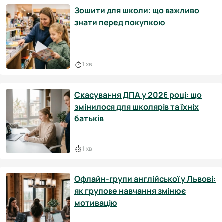
Зошити для школи: що важливо
знати перед покупкою
1 хв
Скасування ДПА у 2026 році: що
змінилося для школярів та їхніх
батьків
1 хв
Офлайн-групи англійської у Львові:
як групове навчання змінює
мотивацію