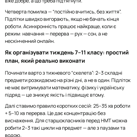
вже добре, а що треба підтягнути.
Четверта помилка — “постійно вчитись, без життя”.
Підлітки швидко вигорають, якщо не бачать кінця
роботи. Асинхронність працює найкраще, коли є
режим: навчання — перерва — рух — сон, а не
нескінченний онлайн.
Як організувати тиждень 7–11 класу: простий
план, який реально виконати
Починати варто з тижневого “скелета”: 2–3 складні
предмети розкидаємо на різні дні, а не в один. Підліток
не має витримувати математику, фізику і українську
підряд — це знижує якість і підвищує втому.
Далі ставимо правило коротких сесій: 25–35 хв роботи
+ 5–10 хв перерва. Це дає концентрацію без
виснаження. Для старшокласників перед НМТ можна
робити 2–3 такі цикли на предмет — але з паузами та
водою.