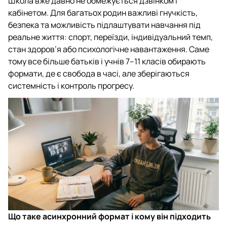
Школа вже давно не обмежується дзвінком і
кабінетом. Для багатьох родин важливі гнучкість,
безпека та можливість підлаштувати навчання під
реальне життя: спорт, переїзди, індивідуальний темп,
стан здоров’я або психологічне навантаження. Саме
тому все більше батьків і учнів 7–11 класів обирають
формати, де є свобода в часі, але зберігаються
системність і контроль прогресу.
Що таке асинхронний формат і кому він підходить