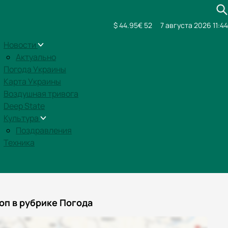
$ 44.95
€ 52
7 августа 2026 11:44
Новости
Актуально
Погода Украины
Карта Украины
Воздушная тривога
Deep State
Культура
Поздравления
Техника
оп в рубрике Погода