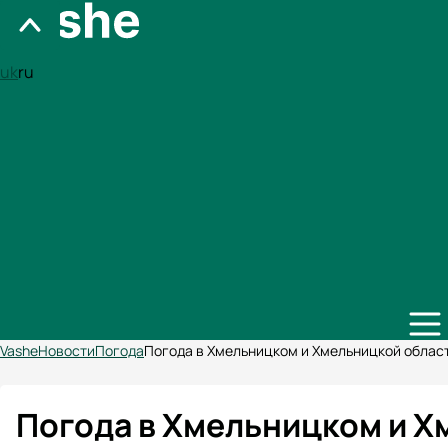
uk
ru
Vashe
Новости
Погода
Погода в Хмельницком и Хмельницкой облас
Погода в Хмельницком и Х