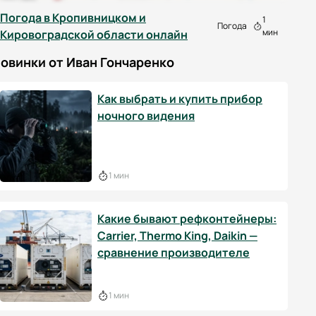
Погода в Кропивницком и
1
Погода
мин
Кировоградской области онлайн
овинки от Иван Гончаренко
Как выбрать и купить прибор
ночного видения
1 мин
Какие бывают рефконтейнеры:
Carrier, Thermo King, Daikin —
сравнение производителе
1 мин