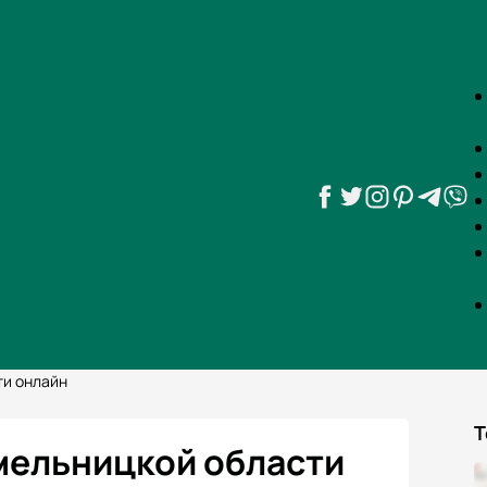
ти онлайн
Т
мельницкой области