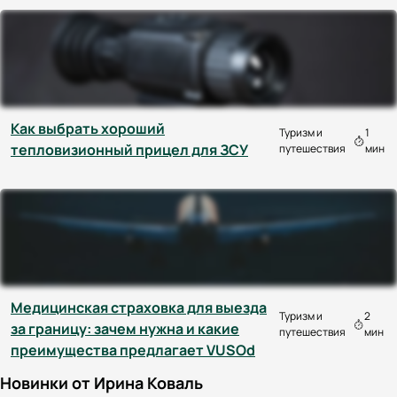
Как выбрать хороший
Туризм и
1
тепловизионный прицел для ЗСУ
путешествия
мин
Медицинская страховка для выезда
Туризм и
2
за границу: зачем нужна и какие
путешествия
мин
преимущества предлагает VUSOd
Новинки от Ирина Коваль