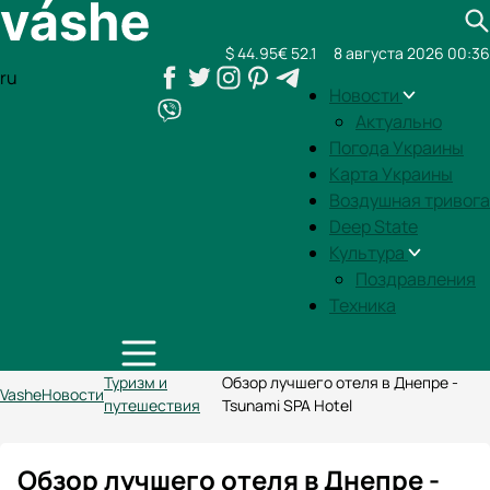
$ 44.95
€ 52.1
8 августа 2026 00:36
ru
Новости
Актуально
Погода Украины
Карта Украины
Воздушная тривога
Deep State
Культура
Поздравления
Техника
Туризм и
Обзор лучшего отеля в Днепре -
Vashe
Новости
путешествия
Tsunami SPA Hotel
Обзор лучшего отеля в Днепре -