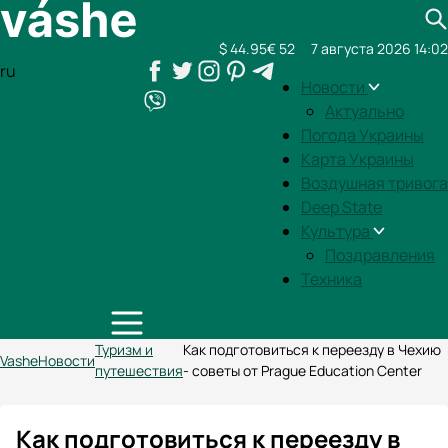
$ 44.95
€ 52
7 августа 2026 14:02
ru
Новости
Актуально
Погода Украины
Карта Украины
Воздушная тривога
Deep State
Культура
Поздравления
Техника
Туризм и
Как подготовиться к переезду в Чехию
Vashe
Новости
путешествия
- советы от Prague Education Center
Как подготовиться к переезду в