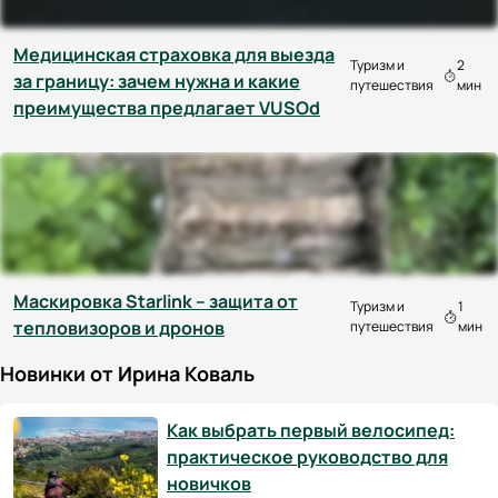
Медицинская страховка для выезда
Туризм и
2
за границу: зачем нужна и какие
путешествия
мин
преимущества предлагает VUSOd
Маскировка Starlink – защита от
Туризм и
1
тепловизоров и дронов
путешествия
мин
Новинки от Ирина Коваль
Как выбрать первый велосипед:
практическое руководство для
новичков