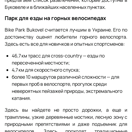
предлагаем список развлечений, которые доступны в
Буковеле и в ближайших населенных пунктах.
Парк для езды на горных велосипедах
Bike Park Bukovel считается лучшим в Украине. Его по
достоинству оценят любители горного велоспорта.
Здесь есть все для новичков и опытных спортсменов:
46,7 км трасс для cross-country — езды по
пересеченной местности;
4,7 км для скоростного спуска;
более 10 маршрутов различной сложности — для
первых проб в велоспорте, прогулок среди
невероятных пейзажей природы, экстремального
катания.
Здесь вы найдете не просто дорожки, а еще и
трамплины, узкие деревянные мостики, лесную зону с
природными препятствиями и даже подъемник для
велосипедов. Здесь проходят традиционные