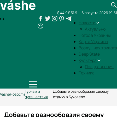
$ 44.9
€ 51.9
6 августа 2026 19:51
ru
Новости
Актуально
Погода Украины
Карта Украины
Воздушная тривога
Deep State
Культура
Поздравления
Техника
Туризм и
Добавьте разнообразия своему
Vashe
Новости
путешествия
отдыху в Буковеле
Добавьте разнообразия своему