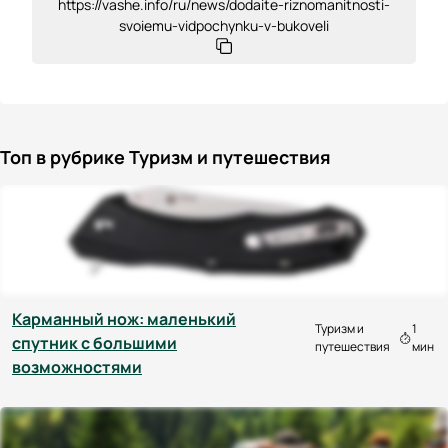
https://vashe.info/ru/news/dodaite-riznomanitnosti-
svoiemu-vidpochynku-v-bukoveli
Топ в рубрике Туризм и путешествия
Карманный нож: маленький
Туризм и
1
спутник с большими
путешествия
мин
возможностями