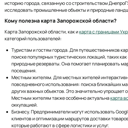
историю города, связанную со строительством ДнепроГ
исследовать промышленные объекты и природные ландш
Кому полезна карта Запорожской области?
Карта Запорожской области, как и
карта с границами Ук
категорий пользователей:
Туристам и гостям города. Для путешественников ка
поиске популярных туристических локаций, таких как
природные резерваты. Она помогает планировать ма
посещения.
Местным жителям. Для местных жителей интерактивн
повседневного использования: поиска ближайших ма
других важных объектов. Это значительно упрощает о
Местным жителям также особенно актуальна
карта в
оккупацией.
Бизнесу. Предприниматели могут использовать Google
клиентов и оптимизации маршрутов доставки товаров
которые работают в сфере логистики и услуг.