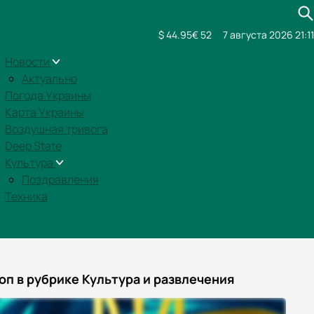
$ 44.95
€ 52
7 августа 2026 21:11
Новости
Актуально
Погода Украины
Карта Украины
Воздушная тривога
Deep State
Культура
Поздравления
Техника
оп в рубрике Культура и развлечения