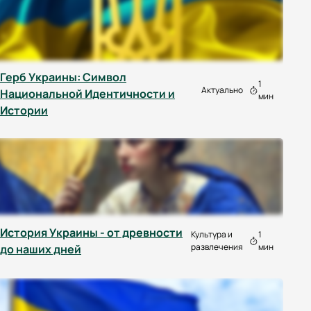
Герб Украины: Символ
1
Актуально
Национальной Идентичности и
мин
Истории
История Украины - от древности
Культура и
1
развлечения
мин
до наших дней