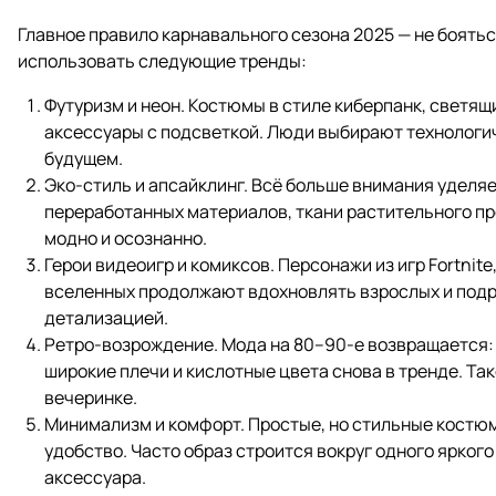
Главное правило карнавального сезона 2025 — не боять
использовать следующие тренды:
Футуризм и неон. Костюмы в стиле киберпанк, светя
аксессуары с подсветкой. Люди выбирают технологи
будущем.
Эко-стиль и апсайклинг. Всё больше внимания уделя
переработанных материалов, ткани растительного п
модно и осознанно.
Герои видеоигр и комиксов. Персонажи из игр Fortnite
вселенных продолжают вдохновлять взрослых и подр
детализацией.
Ретро-возрождение. Мода на 80–90-е возвращается:
широкие плечи и кислотные цвета снова в тренде. Та
вечеринке.
Минимализм и комфорт. Простые, но стильные костюм
удобство. Часто образ строится вокруг одного ярког
аксессуара.