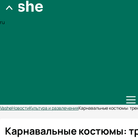
ru
Vashe
Новости
Культура и развлечения
Карнавальные костюмы: тре
Карнавальные костюмы: т