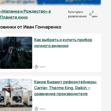
«Маланка и Рождество» в
Культура и
2
развлечения
мин
Планете кино
овинки от Иван Гончаренко
Как выбрать и купить прибор
ночного видения
1 мин
Какие бывают рефконтейнеры:
Carrier, Thermo King, Daikin —
сравнение производителе
1 мин