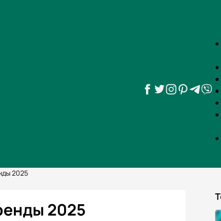
нды 2025
Т
ренды 2025