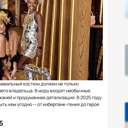
рнавальный костюм должен не только
оего владельца. В моду входят необычные
каней и продуманная детализация. В 2025 году
ть кем угодно — от киберпанк-гения до героя
5