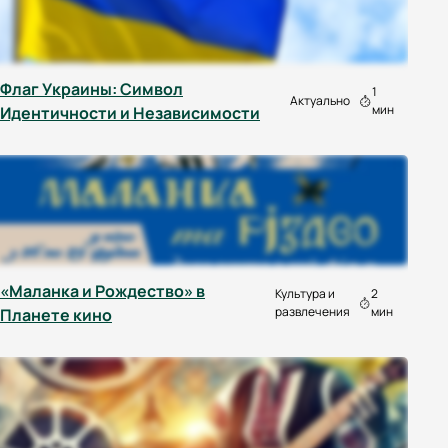
Флаг Украины: Символ
1
Актуально
мин
Идентичности и Независимости
«Маланка и Рождество» в
Культура и
2
развлечения
мин
Планете кино