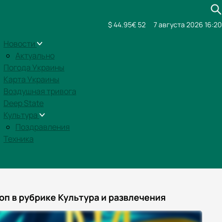
$ 44.95
€ 52
7 августа 2026 16:20
Новости
Актуально
Погода Украины
Карта Украины
Воздушная тривога
Deep State
Культура
Поздравления
Техника
оп в рубрике Культура и развлечения