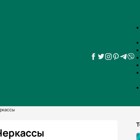
еркассы
Т
 Черкассы