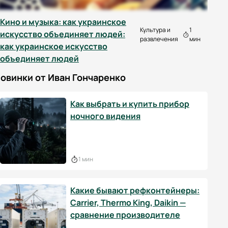
Кино и музыка: как украинское
Культура и
1
искусство объединяет людей:
развлечения
мин
как украинское искусство
объединяет людей
овинки от Иван Гончаренко
Как выбрать и купить прибор
ночного видения
1 мин
Какие бывают рефконтейнеры:
Carrier, Thermo King, Daikin —
сравнение производителе