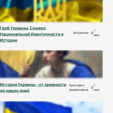
Герб Украины: Символ
1
Актуально
Национальной Идентичности и
мин
Истории
История Украины - от древности
Культура и
1
развлечения
мин
до наших дней