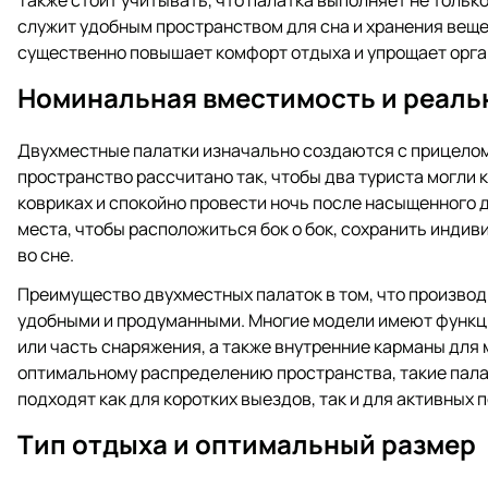
Также стоит учитывать, что палатка выполняет не только
служит удобным пространством для сна и хранения вещ
существенно повышает комфорт отдыха и упрощает орг
Номинальная вместимость и реаль
Двухместные палатки изначально создаются с прицелом
пространство рассчитано так, чтобы два туриста могли
ковриках и спокойно провести ночь после насыщенного 
места, чтобы расположиться бок о бок, сохранить индив
во сне.
Преимущество двухместных палаток в том, что произво
удобными и продуманными. Многие модели имеют функци
или часть снаряжения, а также внутренние карманы для
оптимальному распределению пространства, такие палат
подходят как для коротких выездов, так и для активных 
Тип отдыха и оптимальный размер