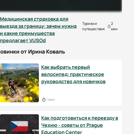
Медицинская страховка для
Туризм и
2
выезда за границу: зачем нужна
путешествия
мин
и какие преимущества
предлагает VUSOd
овинки от Ирина Коваль
Как выбрать первый
велосипед: практическое
руководство для новичков
1 мин
Как подготовиться к переезду в
Чехию - советы от Prague
Education Center