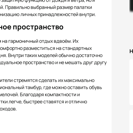
 защитную функцию от дождя и ветра, но и
ей. Правильно выбранный размер палатки
анизацию личных принадлежностей внутри.
ное пространство
 на гармоничный отдых вдвоём. Их
 комфортно разместиться на стандартных
Н
дня. Внутри таких моделей обычно достаточно
идуальное пространство и не мешать друг другу
дители стремятся сделать их максимально
ональный тамбур, где можно оставить обувь
 мелочей. Благодаря компактности и
ки легче, быстрее ставятся и отлично
походов.