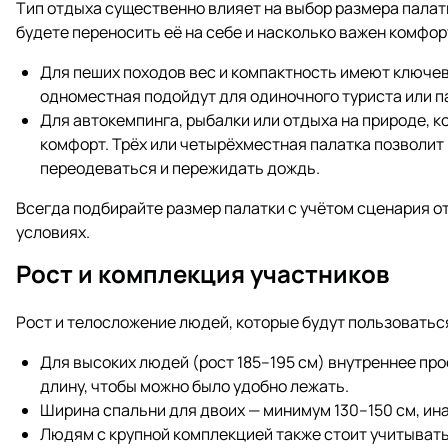
Тип отдыха существенно влияет на выбор размера палат
будете переносить её на себе и насколько важен комфор
Для пеших походов вес и компактность имеют ключев
одноместная подойдут для одиночного туриста или 
Для автокемпинга, рыбалки или отдыха на природе, к
комфорт. Трёх или четырёхместная палатка позволит
переодеваться и пережидать дождь.
Всегда подбирайте размер палатки с учётом сценария от
условиях.
Рост и комплекция участников
Рост и телосложение людей, которые будут пользоватьс
Для высоких людей (рост 185–195 см) внутреннее про
длину, чтобы можно было удобно лежать.
Ширина спальни для двоих — минимум 130–150 см, ина
Людям с крупной комплекцией также стоит учитывать 