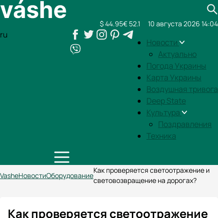
$ 44.95
€ 52.1
10 августа 2026 14:04
ru
Новости
Актуально
Погода Украины
Карта Украины
Воздушная тривога
Deep State
Культура
Поздравления
Техника
Как проверяется светоотражение и
Vashe
Новости
Оборудование
световозвращение на дорогах?
Как проверяется светоотражение