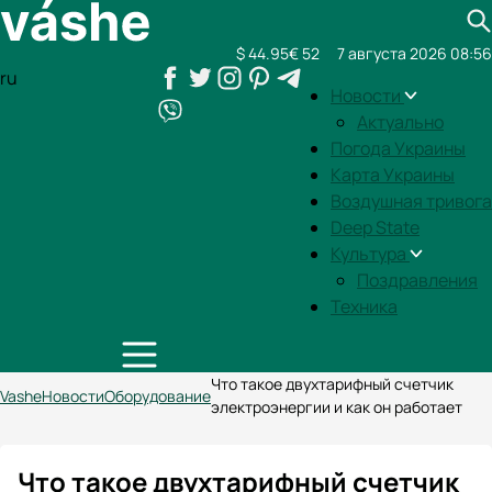
$ 44.95
€ 52
7 августа 2026 08:56
ru
Новости
Актуально
Погода Украины
Карта Украины
Воздушная тривога
Deep State
Культура
Поздравления
Техника
Что такое двухтарифный счетчик
Vashe
Новости
Оборудование
электроэнергии и как он работает
Что такое двухтарифный счетчик