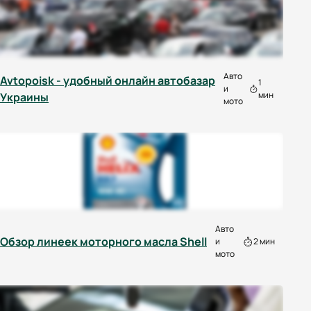
Авто
Avtopoisk - удобный онлайн автобазар
1
и
мин
Украины
мото
Авто
Обзор линеек моторного масла Shell
и
2 мин
мото