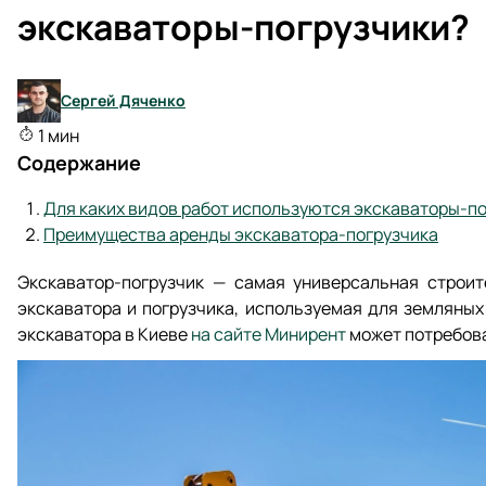
экскаваторы-погрузчики?
Сергей Дяченко
1 мин
Содержание
Для каких видов работ используются экскаваторы-п
Преимущества аренды экскаватора-погрузчика
Экскаватор-погрузчик — самая универсальная строи
экскаватора и погрузчика, используемая для земляных
экскаватора в Киеве
на сайте Минирент
может потребова