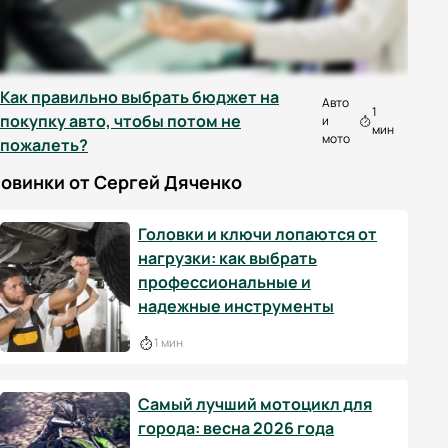
Как правильно выбрать бюджет на
Авто
1
покупку авто, чтобы потом не
и
мин
мото
пожалеть?
овинки от Сергей Дяченко
Головки и ключи лопаются от
нагрузки: как выбрать
профессиональные и
надежные инструменты
1 мин
Самый лучший мотоцикл для
города: весна 2026 года