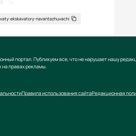
nduvaty-ekskavatory-navantazhuvachi
онный портал. Публикуем все, что не нарушает нашу редак
 на правах рекламы.
альности
Правила использования сайта
Редакционная пол