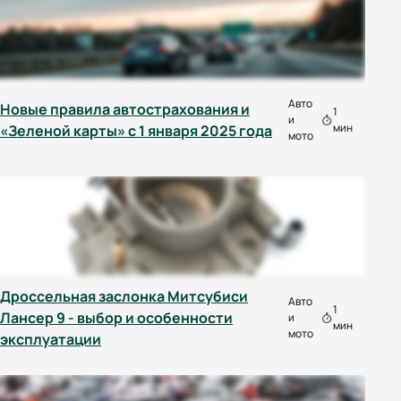
Авто
Новые правила автострахования и
1
и
мин
«Зеленой карты» с 1 января 2025 года
мото
Дроссельная заслонка Митсубиси
Авто
1
Лансер 9 - выбор и особенности
и
мин
мото
эксплуатации