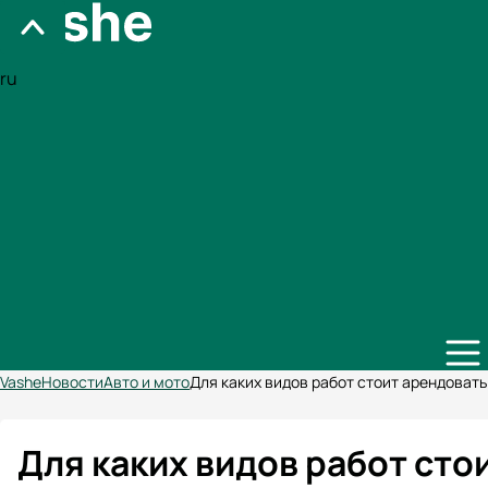
ru
Vashe
Новости
Авто и мото
Для каких видов работ стоит арендоват
Для каких видов работ сто