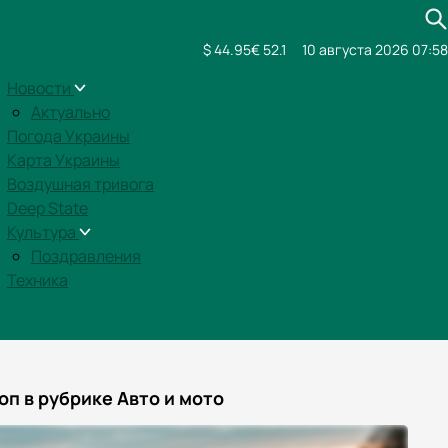
$ 44.95
€ 52.1
10 августа 2026 07:58
Новости
Актуально
Погода Украины
Карта Украины
Воздушная тривога
Deep State
Культура
Поздравления
Техника
оп в рубрике Авто и мото