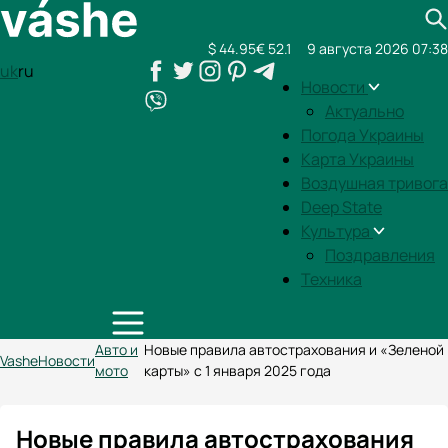
$ 44.95
€ 52.1
9 августа 2026 07:38
uk
ru
Новости
Актуально
Погода Украины
Карта Украины
Воздушная тривога
Deep State
Культура
Поздравления
Техника
Авто и
Новые правила автострахования и «Зеленой
Vashe
Новости
мото
карты» с 1 января 2025 года
Новые правила автострахования