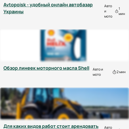
Avtopoisk - удобный онлайн автобазар
Авто
1
Украины
и
мин
мото
Обзор линеек моторного масла Shell
Авто и
2 мин
мото
Для каких видов работ стоит арендовать
Авто