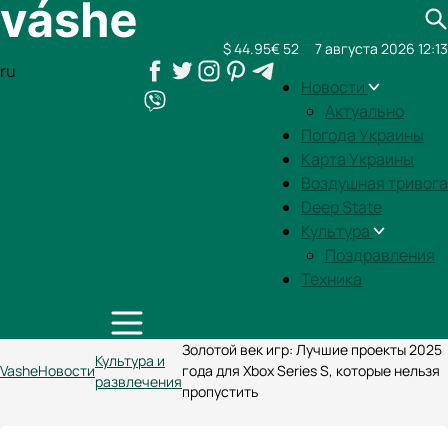
$ 44.95
€ 52
7 августа 2026 12:13
ru
Новости
Актуально
Погода Украины
Карта Украины
Воздушная тривога
Deep State
Культура
Поздравления
Техника
Золотой век игр: Лучшие проекты 2025
Культура и
Vashe
Новости
года для Xbox Series S, которые нельзя
развлечения
пропустить