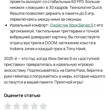
проекты выходят со стабильным 60 FPS. Больше
никаких «ловушек» в 30 кадров. Технология Quick
Resume позволяет держать в памяти до 5 игр,
переключаясь между ними за секунды.
Идеальный комфорт:
Джойстик Xbox Series S
с его
эргономикой, тактильными триггерами и точной
вибрацией довершает картину. Вы почувствуете
отдачу выстрела в DOOM, натяжение хлыста в
Indiana Jones и каждый трюк в Tony Hawk.
2025-й — это год, когда Xbox Series S из «доступной
приставки» превратилась в идеальную игровую
экосистему. Подписывайтесь на Game Pass, берите в
руки геймпад и погружайтесь в миры, которые надолго
останутся в вашей памяти. Приятной игры!
Оцените статью