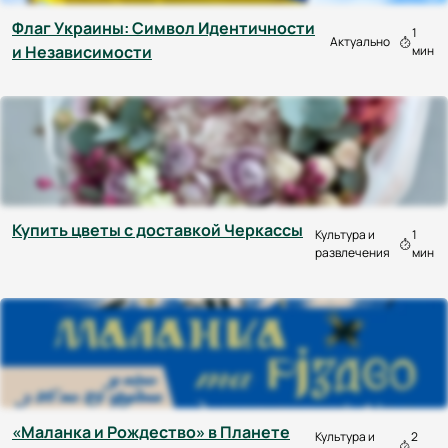
Флаг Украины: Символ Идентичности
1
Актуально
и Независимости
мин
Купить цветы с доставкой Черкассы
Культура и
1
развлечения
мин
«Маланка и Рождество» в Планете
Культура и
2