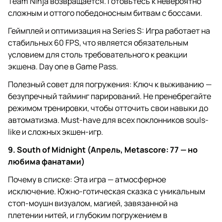
Team Ninja возвращается. Готовьтесь к невероятно
сложным и оттого победоносным битвам с боссами.
Геймплей и оптимизация на Series S: Игра работает на
стабильных 60 FPS, что является обязательным
условием для столь требовательного к реакции
экшена. Day one в Game Pass.
Полезный совет для погружения: Ключ к выживанию —
безупречный тайминг парирований. Не пренебрегайте
режимом тренировки, чтобы отточить свои навыки до
автоматизма. Must-have для всех поклонников souls-
like и сложных экшен-игр.
9. South of Midnight (Апрель, Metascore: 77 — но
любима фанатами)
Почему в списке: Эта игра — атмосферное
исключение. Южно-готическая сказка с уникальным
стоп-моушн визуалом, магией, завязанной на
плетении нитей, и глубоким погружением в