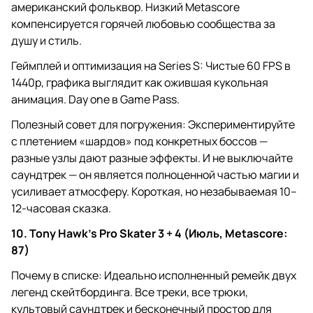
американский фольквор. Низкий Metascore
компенсируется горячей любовью сообщества за
душу и стиль.
Геймплей и оптимизация на Series S: Чистые 60 FPS в
1440p, графика выглядит как ожившая кукольная
анимация. Day one в Game Pass.
Полезный совет для погружения: Экспериментируйте
с плетением «шардов» под конкретных боссов —
разные узлы дают разные эффекты. И не выключайте
саундтрек — он является полноценной частью магии и
усиливает атмосферу. Короткая, но незабываемая 10–
12-часовая сказка.
10. Tony Hawk’s Pro Skater 3 + 4 (Июль, Metascore:
87)
Почему в списке: Идеально исполненный ремейк двух
легенд скейтбординга. Все треки, все трюки,
культовый саундтрек и бесконечный простор для