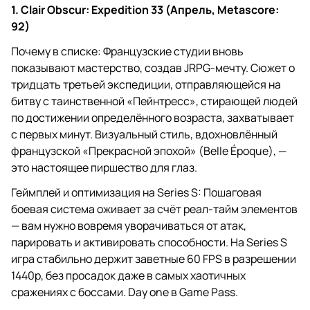
1. Clair Obscur: Expedition 33 (Апрель, Metascore:
92)
Почему в списке: Французские студии вновь
показывают мастерство, создав JRPG-мечту. Сюжет о
тридцать третьей экспедиции, отправляющейся на
битву с таинственной «Пейнтресс», стирающей людей
по достижении определённого возраста, захватывает
с первых минут. Визуальный стиль, вдохновлённый
французской «Прекрасной эпохой» (Belle Époque), —
это настоящее пиршество для глаз.
Геймплей и оптимизация на Series S: Пошаговая
боевая система оживает за счёт реал-тайм элементов
— вам нужно вовремя уворачиваться от атак,
парировать и активировать способности. На Series S
игра стабильно держит заветные 60 FPS в разрешении
1440p, без просадок даже в самых хаотичных
сражениях с боссами. Day one в Game Pass.