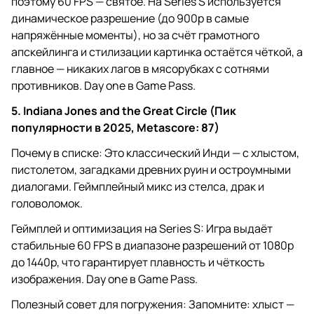
поэтому 60 FPS — святое. На Series S используется
динамическое разрешение (до 900p в самые
напряжённые моменты), но за счёт грамотного
апскейлинга и стилизации картинка остаётся чёткой, а
главное — никаких лагов в мясорубках с сотнями
противников. Day one в Game Pass.
5. Indiana Jones and the Great Circle (Пик
популярности в 2025, Metascore: 87)
Почему в списке: Это классический Инди — с хлыстом,
пистолетом, загадками древних руин и остроумными
диалогами. Геймплейный микс из стелса, драк и
головоломок.
Геймплей и оптимизация на Series S: Игра выдаёт
стабильные 60 FPS в диапазоне разрешений от 1080p
до 1440p, что гарантирует плавность и чёткость
изображения. Day one в Game Pass.
Полезный совет для погружения: Запомните: хлыст —