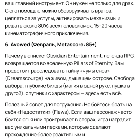
ваш главный инструмент. Он нужен не только для драк.
С его помощью можно обезоруживать врагов,
цепляться за уступы, активировать механизмы и
решать около 80% всех головоломок. 15–20 часов
кинематографичного приключения.
6. Avowed (Февраль, Metascore: 85+)
Почему в списке: Obsidian Entertainment, легенда RPG,
возвращается во вселенную Pillars of Eternity. Вам
предстоит расследовать тайну «чумы снов»
(Dreamscourge) на живом, дышащем острове. Свобода
выбора, глубокие билды (магия в одной руке, пушка в
другой), спутники с характером — здесь есть всё.
Полезный совет для погружения: Не бойтесь брать на
себя «Недостатки» (Flaws). Если ваш персонаж часто
боится огня или проигрывает в спорах, игра наградит
вас уникальными перками, которые сделают
прохождение более реактивным и