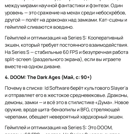
между мирами научной фантастики и фэнтези. Один
уровень — это сражение на мехах среди небоскрёбов,
другой — полёт на драконах над замками. Кат-сцены и
геймплей сливаются воедино.
Геймплей и оптимизация на Series S: Кооперативный
экшен, который требует постоянного взаимодействия.
На Series S — стабильные 60 FPS и безупречная работа
split-screen (раздельного экрана), если вы играете
вместе на одном диване.
4. DOOM: The Dark Ages (Май, с: 90+)
Почему в списке: Id Software берёт культового Slayer'а
и отправляет его в жестокое средневековье. Драконы,
демоны, замки — и всё это в стилистике «Дума». Новое
оружие, вроде щита-бензопилы и BFG, стреляющей
черепами, обещает невероятный хардкорный экшен.
Геймплей и оптимизация на Series S: Это DOOM,