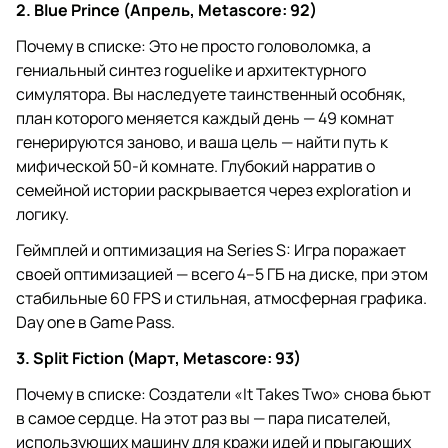
2. Blue Prince (Апрель, Metascore: 92)
Почему в списке: Это не просто головоломка, а
гениальный синтез roguelike и архитектурного
симулятора. Вы наследуете таинственный особняк,
план которого меняется каждый день — 49 комнат
генерируются заново, и ваша цель — найти путь к
мифической 50-й комнате. Глубокий нарратив о
семейной истории раскрывается через exploration и
логику.
Геймплей и оптимизация на Series S: Игра поражает
своей оптимизацией — всего 4–5 ГБ на диске, при этом
стабильные 60 FPS и стильная, атмосферная графика.
Day one в Game Pass.
3. Split Fiction (Март, Metascore: 93)
Почему в списке: Создатели «It Takes Two» снова бьют
в самое сердце. На этот раз вы — пара писателей,
использующих машину для кражи идей и прыгающих