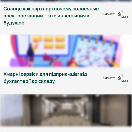
Солнце как партнер: почему солнечные
1
Бизнес
электростанции — это инвестиция в
мин
будущее
Хмарні сервіси для підприємців: від
1
Бизнес
бухгалтерії до складу
мин