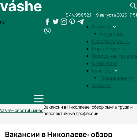
$ 44.95
€ 52.1
9 августа 2026 17:51
ru
Новости
Актуально
Погода Украины
Карта Украины
Воздушная тривога
Deep State
Культура
Поздравления
Техника
Вакансии в Николаеве: обзор рынка труда и
Vashe
Новости
Бизнес
перспективные профессии
Вакансии в Николаеве: обзор