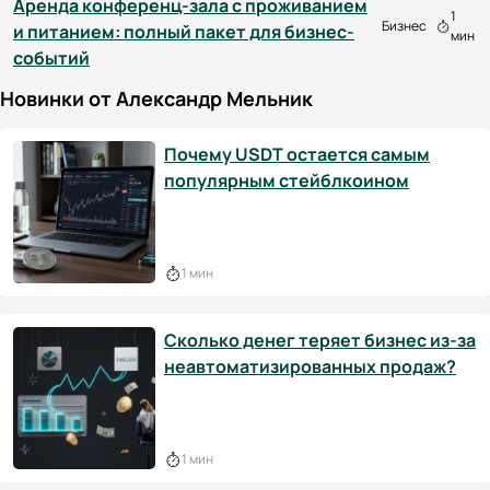
Аренда конференц-зала с проживанием
1
Бизнес
и питанием: полный пакет для бизнес-
мин
событий
Новинки от Александр Мельник
Почему USDT остается самым
популярным стейблкоином
1 мин
Сколько денег теряет бизнес из-за
неавтоматизированных продаж?
1 мин