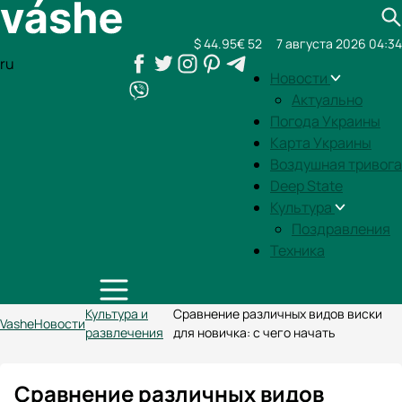
$ 44.95
€ 52
7 августа 2026 04:34
ru
Новости
Актуально
Погода Украины
Карта Украины
Воздушная тривога
Deep State
Культура
Поздравления
Техника
Культура и
Сравнение различных видов виски
Vashe
Новости
развлечения
для новичка: с чего начать
Сравнение различных видов