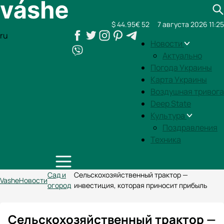
$ 44.95
€ 52
7 августа 2026 11:25
ru
Новости
Актуально
Погода Украины
Карта Украины
Воздушная тривога
Deep State
Культура
Поздравления
Техника
Сад и
Сельскохозяйственный трактор —
Vashe
Новости
огород
инвестиция, которая приносит прибыль
Сельскохозяйственный трактор —