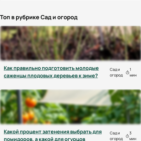
Топ в рубрике Сад и огород
Как правильно подготовить молодые
Сад и
1
саженцы плодовых деревьев к зиме?
огород
мин
Какой процент затенения выбрать для
Сад и
3
помидоров, а какой для огурцов
огород
мин