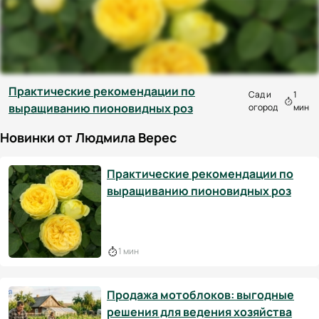
Практические рекомендации по
Сад и
1
выращиванию пионовидных роз
огород
мин
Новинки от Людмила Верес
Практические рекомендации по
выращиванию пионовидных роз
1 мин
Продажа мотоблоков: выгодные
решения для ведения хозяйства